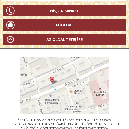
HÍVJON MINKET
FŐOLDAL
AZ OLDAL TETEJÉRE
PÉNZTÁRNYITÁS: AZ ELSŐ VETÍTÉS KEZDETE ELŐTT FÉL ÓRÁVAL.
PÉNZTÁRZÁRÁS: AZ UTOLSÓ ELŐADÁS KEZDETÉT KÖVETŐEN 15 PERCCEL.
A KÁVÉZÓ A MOZI NYITVATARTÁSI IDEJÉBEN TART NYITVA.