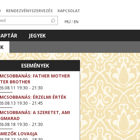
Ó
RENDEZVÉNYSZERVEZÉS
KAPCSOLAT
HU
/
EN
NAPTÁR
JEGYEK
OK
ESEMÉNYEK
LMCSOBBANÁS: FATHER MOTHER
STER BROTHER
6.08.11 19:30 - 21:30
LMCSOBBANÁS: ÉRZELMI ÉRTÉK
6.08.13 19:30 - 21:45
LMCSOBBANÁS: A SZERETET, AMI
EGMARAD
6.08.18 19:30 - 21:30
GMEZŐK LOVAGJA
6.08.23 16:00 - 18:30