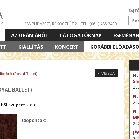
SAJT
1088 BUDAPEST, RÁKÓCZI ÚT 21.
TEL.: (06 1) 486-3400
AZ URÁNIÁRÓL
LÁTOGATÓKNAK
ESEMÉNY
ETT
KIÁLLÍTÁS
KONCERT
KORÁBBI ELŐADÁS
< VISSZA
diótörő (Royal Ballet)
FI
SI
202
OYAL BALLET)
FI
202
lről, 120 perc, 2013
FI
M
Időpontok:
202
JÉ
202