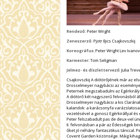
Rendező:
Peter Wright
Zeneszerző:
Pjotr Iljics Csajkovszkij
Koreográfus
: Peter Wright Lev Ivano
Karmester
: Tom Seligman
Jelmez- és díszlettervező
: Julia Tr
Csajkovszkij A diótörőjének már az els
Drosselmeyer nagybácsi az események
Peternek megszabadulni az Egérkirály
A diótörő két nagyszerű felvonásból áll
Drosselmeyer nagybácsi a kis Clarának
kalandok: a karácsonyfa varázslatosa
vezetésével a gonosz Egérkirállyal é
Peter felszabadult pas de deux-vel ün
II. felvonásban a pár az Édességek bir
őket jó néhány fantasztikus tánccal. P
Covent Garden közönsége. Máig kihag