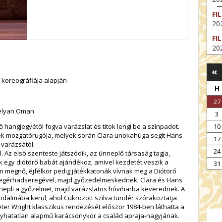
FI
202
FI
202
EX
«
VA
v koreográfiája alapján
202
H
NT
27
ST
evelyan Oman
3
202
10
ő hangjegyétől fogva varázslat és titok lengi be a színpadot.
BE
 mozgatórugója, melyek során Clara unokahúga segít Hans
17
202
 varázsától.
24
. Az első szenteste játszódik, az ünneplő társaság tagja,
NT
 egy diótörő babát ajándékoz, amivel kezdetét veszik a
IM
31
n megnő, éjfélkor pedig játékkatonák vívnak meg a Diótörő
202
s egérhadseregével, majd győzedelmeskednek. Clara és Hans
nepli a győzelmet, majd varázslatos hóviharba keverednek. A
odalmába kerül, ahol Cukrozott szilva tündér szórakoztatja
eter Wright klasszikus rendezését először 1984-ben láthatta a
yhatatlan alapmű karácsonykor a család apraja-nagyjának.