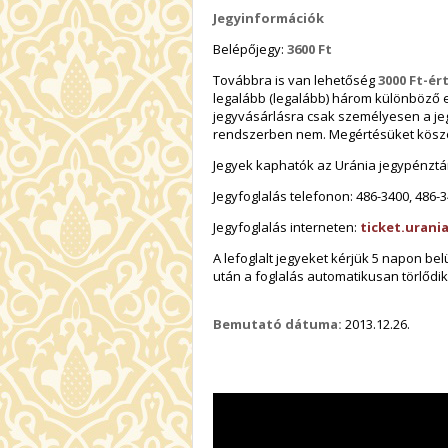
Jegyinformációk
Belépőjegy:
3600 Ft
Továbbra is van lehetőség
3000 Ft-ér
legalább (legalább) három különböző 
jegyvásárlásra csak személyesen a je
rendszerben nem. Megértésüket kösz
Jegyek kaphatók az Uránia jegypénztá
Jegyfoglalás telefonon: 486-3400, 486-3
Jegyfoglalás interneten:
ticket.urani
A lefoglalt jegyeket kérjük 5 napon b
után a foglalás automatikusan törlődi
Bemutató dátuma:
2013.12.26.