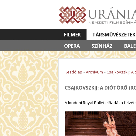
FILMEK
TÁRSMŰVÉSZETEK
OPERA
VETÍTETT KÉPES ELŐADÁSOK
SZÍNHÁZ
BAL
Kezdőlap
»
Archívum
»
Csajkovszkij: A 
CSAJKOVSZKIJ: A DIÓTÖRŐ (R
A londoni Royal Ballet előadása felvéte