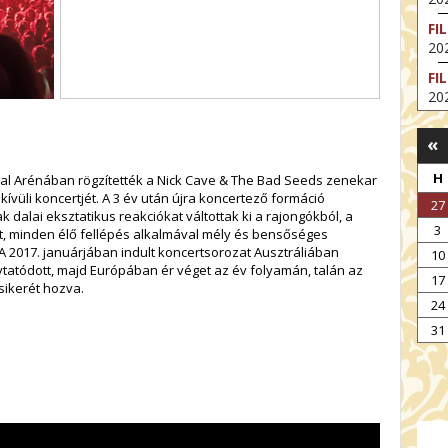
FI
202
FI
202
EX
«
VA
202
H
l Arénában rögzítették a Nick Cave & The Bad Seeds zenekar
NT
ívüli koncertjét. A 3 év után újra koncertező formáció
27
ST
 dalai eksztatikus reakciókat váltottak ki a rajongókból, a
3
202
t, minden élő fellépés alkalmával mély és bensőséges
 A 2017. januárjában indult koncertsorozat Ausztráliában
10
BE
ytatódott, majd Európában ér véget az év folyamán, talán az
17
202
 sikerét hozva.
24
NT
IM
31
202