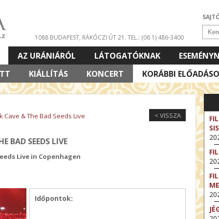
SAJT
1088 BUDAPEST, RÁKÓCZI ÚT 21.
TEL.: (06 1) 486-3400
AZ URÁNIÁRÓL
LÁTOGATÓKNAK
ESEMÉNY
ETT
KIÁLLÍTÁS
KONCERT
KORÁBBI ELŐADÁS
< VISSZA
ick Cave & The Bad Seeds Live
FI
SI
202
HE BAD SEEDS LIVE
FI
Seeds Live in Copenhagen
202
FI
M
202
Időpontok:
JÉ
202