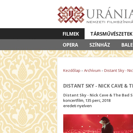
FILMEK
TÁRSMŰVÉSZETEK
OPERA
VETÍTETT KÉPES ELŐADÁSOK
SZÍNHÁZ
BAL
Kezdőlap
»
Archívum
»
Distant Sky - N
DISTANT SKY - NICK CAVE & T
Distant Sky - Nick Cave & The Bad 
koncertfilm, 135 perc, 2018
eredeti nyelven