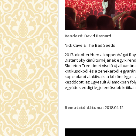
Rendező:
David Barnard
Nick Cave & The Bad Seeds
2017. októberében a koppenhágai Roya
Distant Sky című turnéjának egyik rendk
Skeleton Tree címet viselő új albumának
kritikusokból és a zenekarból egyarán
kapcsolatot alakítva ki a közönséggel.
kezdődött, az Egyesült Államokban fol
együttes eddigi legjelentősebb kritikai
Bemutató dátuma:
2018.04.12.