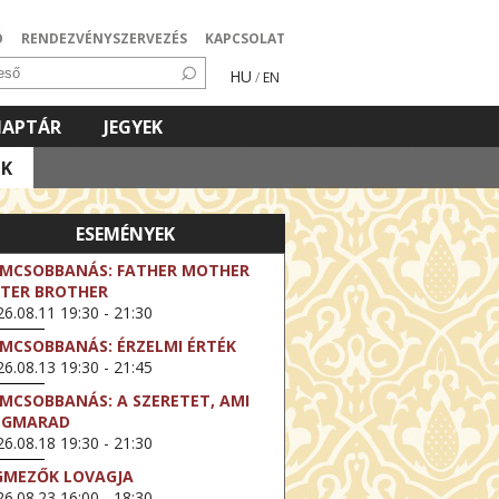
Ó
RENDEZVÉNYSZERVEZÉS
KAPCSOLAT
HU
/
EN
NAPTÁR
JEGYEK
OK
ESEMÉNYEK
LMCSOBBANÁS: FATHER MOTHER
STER BROTHER
6.08.11 19:30 - 21:30
LMCSOBBANÁS: ÉRZELMI ÉRTÉK
6.08.13 19:30 - 21:45
LMCSOBBANÁS: A SZERETET, AMI
EGMARAD
6.08.18 19:30 - 21:30
GMEZŐK LOVAGJA
6.08.23 16:00 - 18:30