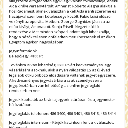
világszerte elfogadottan egyik legkiválóbb tolmácsolója, énekli
Aida királyi versenytársát, Amnerist. Roberto Alagna alakítja a
hős Radamest, akinek választania kell Aida iránti szerelme és
hazájával szembeni kötelessége között. Fabio Luisi először
vezényli az operát a Metben. George Gagnidze játssza az
etióp királyt, Amonasrót. Sonja Frisell lélegzetelállító
rendezése a Met minden színpadi adottságát kihasználja,
hogy a nézők teljesen önfeledten merülhessenek el az ókori
Egyiptom egykori nagyságában.
Jegyinformációk
Belépőjegy:
4100 Ft
Továbbra is van lehetőség
3800 Ft
-ért kedvezményes jegy
vásárlására azoknak, akik a nyári válogatás ÉS az új évad
legalább öt különböző előadására váltanak jegyet egyszerre.
A kedvezményes jegyvásárlásra csak személyesen a
jegypénztárban van lehetőség, az online jegyfoglaló
rendszerben nem.
Jegyek kaphatók az Uránia jegypénztárában és a Jegymester
hálózatában.
Jegyfoglalás telefonon: 486-3400, 486-3401, 486-3413, 486-3414
Jegyfoglalás interneten - Kérjük kattintson fent a kiválasztott
időpontra!