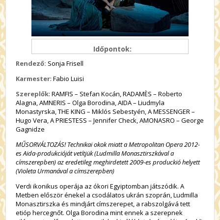
Időpontok:
Rendező:
Sonja Frisell
Karmester
: Fabio Luisi
Szereplők
: RAMFIS – Stefan Kocán, RADAMÈS – Roberto
Alagna, AMNERIS – Olga Borodina, AIDA – Liudmyla
Monastyrska, THE KING – Miklós Sebestyén, A MESSENGER –
Hugo Vera, A PRIESTESS – Jennifer Check, AMONASRO – George
Gagnidze
MŰSORVÁLTOZÁS! Technikai okok miatt a Metropolitan Opera 2012-
es Aida-produkcióját vetítjük (Ludmilla Monasztirszkával a
címszerepben) az eredetileg meghirdetett 2009-es produckió helyett
(Violeta Urmanával a címszerepben)
Verdi ikonikus operája az ókori Egyiptomban játszódik. A
Metben először énekel a csodálatos ukrán szoprán, Ludmilla
Monasztirszka és mindjárt címszerepet, a rabszolgává tett
etióp hercegnőt. Olga Borodina mint ennek a szerepnek