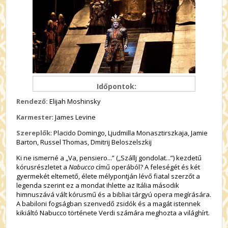
Időpontok:
Rendező:
Elijah Moshinsky
Karmester
: James Levine
Szereplők
: Placido Domingo, Ljudmilla Monasztirszkaja, Jamie
Barton, Russel Thomas, Dmitrij Beloszelszkij
Ki ne ismerné a „Va, pensiero...” („Szállj gondolat...”) kezdetű
kórusrészletet a
Nabucco
című operából? A feleségét és két
gyermekét eltemető, élete mélypontján lévő fiatal szerzőt a
legenda szerint ez a mondat ihlette az Itália második
himnuszává vált kórusmű és a bibliai tárgyú opera megírására.
A babiloni fogságban szenvedő zsidók és a magát istennek
kikiáltó Nabucco története Verdi számára meghozta a világhírt.