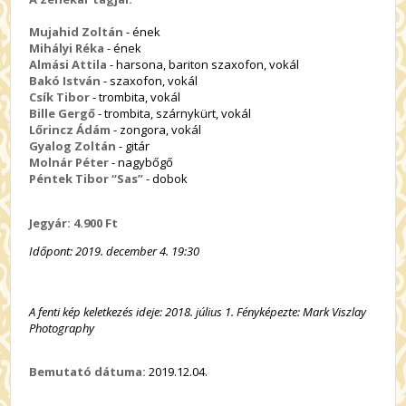
Mujahid Zoltán
- ének
Mihályi Réka
- ének
Almási Attila
- harsona, bariton szaxofon, vokál
Bakó István
- szaxofon, vokál
Csík Tibor
- trombita, vokál
Bille Gergő
- trombita, szárnykürt, vokál
Lőrincz Ádám
- zongora, vokál
Gyalog Zoltán
- gitár
Molnár Péter
- nagybőgő
Péntek Tibor “Sas”
- dobok
Jegyár: 4.900 Ft
Időpont: 2019. december 4. 19:30
A fenti kép keletkezés ideje: 2018. július 1. Fényképezte: Mark Viszlay
Photography
Bemutató dátuma:
2019.12.04.