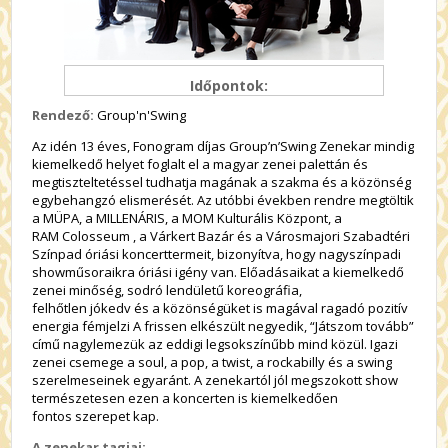
Időpontok:
Rendező:
Group'n'Swing
Az idén 13 éves, Fonogram díjas Group’n’Swing Zenekar mindig
kiemelkedő helyet foglalt el a magyar zenei palettán és
megtiszteltetéssel tudhatja magának a szakma és a közönség
egybehangzó elismerését. Az utóbbi években rendre megtöltik
a MÜPA, a MILLENÁRIS, a MOM Kulturális Központ, a
RAM Colosseum , a Várkert Bazár és a Városmajori Szabadtéri
Színpad óriási koncerttermeit, bizonyítva, hogy nagyszínpadi
showműsoraikra óriási igény van. Előadásaikat a kiemelkedő
zenei minőség, sodró lendületű koreográfia,
felhőtlen jókedv és a közönségüket is magával ragadó pozitív
energia fémjelzi A frissen elkészült negyedik, “Játszom tovább”
című nagylemezük az eddigi legsokszínűbb mind közül. Igazi
zenei csemege a soul, a pop, a twist, a rockabilly és a swing
szerelmeseinek egyaránt. A zenekartól jól megszokott show
természetesen ezen a koncerten is kiemelkedően
fontos szerepet kap.
A zenekar tagjai: