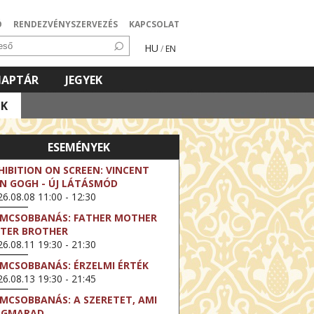
Ó
RENDEZVÉNYSZERVEZÉS
KAPCSOLAT
HU
/
EN
NAPTÁR
JEGYEK
OK
ESEMÉNYEK
HIBITION ON SCREEN: VINCENT
N GOGH - ÚJ LÁTÁSMÓD
6.08.08 11:00 - 12:30
LMCSOBBANÁS: FATHER MOTHER
STER BROTHER
6.08.11 19:30 - 21:30
LMCSOBBANÁS: ÉRZELMI ÉRTÉK
6.08.13 19:30 - 21:45
LMCSOBBANÁS: A SZERETET, AMI
EGMARAD