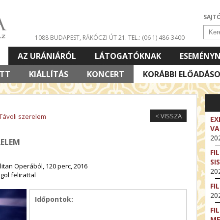
SAJT
1088 BUDAPEST, RÁKÓCZI ÚT 21.
TEL.: (06 1) 486-3400
AZ URÁNIÁRÓL
LÁTOGATÓKNAK
ESEMÉNY
ETT
KIÁLLÍTÁS
KONCERT
KORÁBBI ELŐADÁS
< VISSZA
 Távoli szerelem
EX
VA
202
RELEM
FI
SI
itan Operából, 120 perc, 2016
202
ol felirattal
FI
202
Időpontok:
FI
M