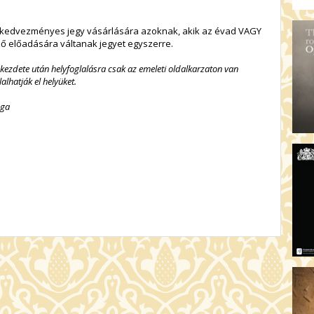
t kedvezményes jegy vásárlására azoknak, akik az évad VAGY
ző előadására váltanak jegyet egyszerre.
s kezdete után helyfoglalásra csak az emeleti oldalkarzaton van
alhatják el helyüket.
ága