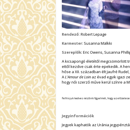
Rendező:
Robert Lepage
Karmester
: Susanna Mälkki
Szereplők
: Eric Owens, Susanna Phil
A kicsapongó életétől megcsömörlött tr
ettől kezdve csak érte epekedik. A her
hőse a XII. században élt Jaufré Rudel
A
L'Amour de Loin
az évad egyik igazi z
hogy női szerző műve kerül színre a M
Felhívjuk kedves nézőink figyelmét, hogy az előzetese
Jegyinformációk
Jegyek kaphatók az Uránia jegypénztár