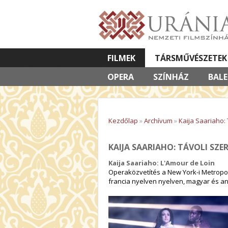
FILMEK
TÁRSMŰVÉSZETEK
OPERA
VETÍTETT KÉPES ELŐADÁSOK
SZÍNHÁZ
BAL
Kezdőlap
»
Archívum
»
Kaija Saariaho:
KAIJA SAARIAHO: TÁVOLI SZE
Kaija Saariaho: L'Amour de Loin
Operaközvetítés a New York-i Metropol
francia nyelven nyelven, magyar és ang