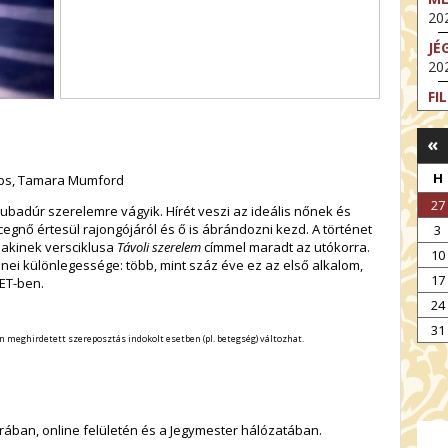
202
JÉ
202
FI
202
«
FI
202
H
lips, Tamara Mumford
EX
27
ubadúr szerelemre vágyik. Hírét veszi az ideális nőnek és
VA
cegnő értesül rajongójáról és ő is ábrándozni kezd. A történet
3
202
, akinek versciklusa
Távoli szerelem
címmel maradt az utókorra.
10
NT
enei különlegessége: több, mint száz éve ez az első alkalom,
17
ST
ET-ben.
202
24
BE
31
n meghirdetett szereposztás indokolt esetben (pl. betegség) változhat.
202
ában, online felületén és a Jegymester hálózatában.