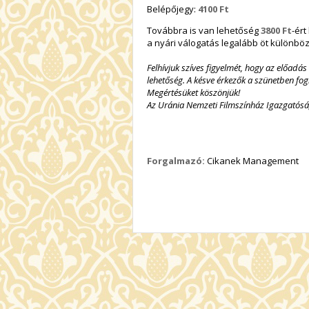
Belépőjegy:
4100 Ft
Továbbra is van lehetőség
3800 Ft
-ér
a nyári válogatás legalább öt különbö
Felhívjuk szíves figyelmét, hogy az előadá
lehetőség. A késve érkezők a szünetben fogl
Megértésüket köszönjük!
Az Uránia Nemzeti Filmszínház Igazgatós
Forgalmazó:
Cikanek Management