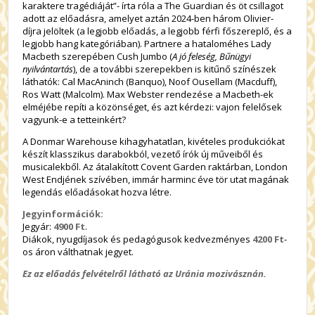
karaktere tragédiáját”- írta róla a The Guardian és öt csillagot
adott az előadásra, amelyet aztán 2024-ben három Olivier-
díjra jelöltek (a legjobb előadás, a legjobb férfi főszereplő, és a
legjobb hang kategóriában). Partnere a hataloméhes Lady
Macbeth szerepében Cush Jumbo (
A jó feleség, Bűnügyi
nyilvántartás
), de a további szerepekben is kitűnő színészek
láthatók: Cal MacAninch (Banquo), Noof Ousellam (Macduff),
Ros Watt (Malcolm). Max Webster rendezése a Macbeth-ek
elméjébe repíti a közönséget, és azt kérdezi: vajon felelősek
vagyunk-e a tetteinkért?
A Donmar Warehouse kihagyhatatlan, kivételes produkciókat
készít klasszikus darabokból, vezető írók új műveiből és
musicalekből. Az átalakított Covent Garden raktárban, London
West Endjének szívében, immár harminc éve tör utat magának
legendás előadásokat hozva létre.
Jegyinformációk:
Jegyár:
4900 Ft
.
Diákok, nyugdíjasok és pedagógusok kedvezményes
4200 Ft
-
os áron válthatnak jegyet.
Ez az előadás felvételről látható az Uránia mozivásznán.