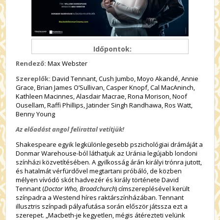
Időpontok:
Rendező:
Max Webster
Szereplők:
David Tennant, Cush Jumbo, Moyo Akandé, Annie
Grace, Brian James O’Sullivan, Casper Knopf, Cal MacAninch,
Kathleen Macinnes, Alasdair Macrae, Rona Morison, Noof
Ousellam, Raffi Phillips, Jatinder Singh Randhawa, Ros Watt,
Benny Young
Az előadást angol felirattal vetítjük!
Shakespeare egyik legkülönlegesebb pszichológiai drámáját a
Donmar Warehouse-ból láthatjuk az Uránia legújabb londoni
színházi közvetítésében. A gyilkosság árán királyi trónra jutott,
és hatalmát vérfürdővel megtartani próbáló, de közben
mélyen vívódó skót hadvezér és király története David
Tennant (
Doctor Who, Broadchurch
) címszereplésével került
színpadra a Westend híres raktárszínházában. Tennant
illusztris színpadi pályafutása során először játssza ezt a
szerepet. „Macbeth-je kegyetlen, mégis átérezteti velünk