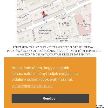
PÉNZTÁRNYITÁS: AZ ELSŐ VETÍTÉS KEZDETE ELŐTT FÉL ÓRÁVAL.
PÉNZTÁRZÁRÁS: AZ UTOLSÓ ELŐADÁS KEZDETÉT KÖVETŐEN 15 PERCCEL.
A KÁVÉZÓ A MOZI NYITVATARTÁSI IDEJÉBEN TART NYITVA.
© URÁNIA NEMZETI FILMSZÍNHÁZ
AZ
ART-MOZI EGYESÜLET
TAGMOZIJA
Annak érdekében, hogy a legjobb
1088 BUDAPEST, RÁKÓCZI ÚT 21.
felhasználói élményt tudjuk nyújtani, az
MEGKÖZELÍTÉS
oldalunk sütiket (cookie-at) használ.
JEGYINFORMÁCIÓ
ÍRJON NEKÜNK!
adatvédelmi nyilatkozat
KÖZÉRDEKŰ ADATOK
SAJTÓ
ADATVÉDELMI TÁJÉKOZTATÓ
Rendben