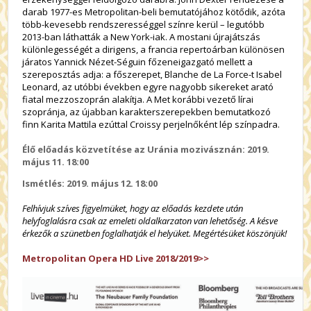
darab 1977-es Metropolitan-beli bemutatójához kötődik, azóta
több-kevesebb rendszerességgel színre kerül – legutóbb
2013-ban láthatták a New York-iak. A mostani újrajátszás
különlegességét a dirigens, a francia repertoárban különösen
járatos Yannick Nézet-Séguin főzeneigazgató mellett a
szereposztás adja: a főszerepet, Blanche de La Force-t Isabel
Leonard, az utóbbi években egyre nagyobb sikereket arató
fiatal mezzoszoprán alakítja. A Met korábbi vezető lírai
szopránja, az újabban karakterszerepekben bemutatkozó
finn Karita Mattila ezúttal Croissy perjelnőként lép színpadra.
Élő előadás közvetítése az Uránia mozivásznán: 2019.
május 11. 18:00
Ismétlés: 2019. május 12. 18:00
Felhívjuk szíves figyelmüket, hogy az előadás kezdete után
helyfoglalásra csak az emeleti oldalkarzaton van lehetőség. A késve
érkezők a szünetben foglalhatják el helyüket. Megértésüket köszönjük!
Metropolitan Opera HD Live 2018/2019>>