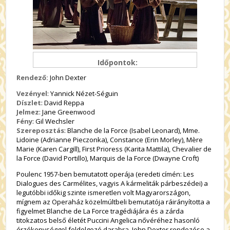
Időpontok:
Rendező:
John Dexter
Vezényel
: Yannick Nézet-Séguin
Díszlet
: David Reppa
Jelmez
: Jane Greenwood
Fény
: Gil Wechsler
Szereposztás
: Blanche de la Force (Isabel Leonard), Mme.
Lidoine (Adrianne Pieczonka), Constance (Erin Morley), Mère
Marie (Karen Cargill), First Prioress (Karita Mattila), Chevalier de
la Force (David Portillo), Marquis de la Force (Dwayne Croft)
Poulenc 1957-ben bemutatott operája (eredeti címén: Les
Dialogues des Carmélites, vagyis A kármeliták párbeszédei) a
legutóbbi időkig szinte ismeretlen volt Magyarországon,
mígnem az Operaház közelmúltbeli bemutatója ráirányította a
figyelmet Blanche de La Force tragédiájára és a zárda
titokzatos belső életét Puccini Angelica nővéréhez hasonló
érzékenységgel feldolgozó darabra. John Dexter rendezése a