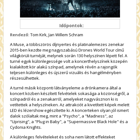
Időpontok:
Rendező:
Tom Kirk, Jan Willem Schram
A Muse, a többszörös díjnyertes és platinalemezes zenekar
2015-ben kezdte meg nagyszabású Drones World Tour című
világkörüli turnéját, melynek során 130 helyszínen lépett fel. A
turné egyik különlegessége volt a koncerthelyszínek közepén
kialakított kör alakú színpad, amelynek révén a rajongók
teljesen különleges és újszerű vizuális és hangélményben
részesülhettek.
A turné másik központi látványeleme a drónkamera által a
koncert közben készített felvételek sokasága a közönségről, a
színpadról és a zenakarról, amelyeket nagyvásznon ki is
vetítettek a helyszíneken. Az attrakciót a kivetített képek melett
LED és lézershow egészítette ki. A koncerteken olyan jól ismert
dalok szólaltak meg, mint a "Psycho", a "Madness", az
"Uprising", a "Plug in Baby", a "Supermassive Black Hole" és a
Cydonia Knights.
A különleges felvételeket és soha nem látott effekteket