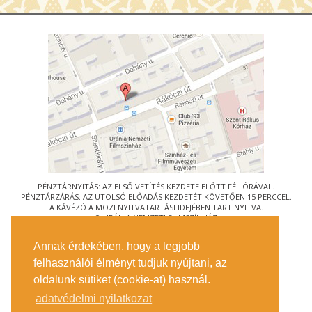
PÉNZTÁRNYITÁS: AZ ELSŐ VETÍTÉS KEZDETE ELŐTT FÉL ÓRÁVAL.
PÉNZTÁRZÁRÁS: AZ UTOLSÓ ELŐADÁS KEZDETÉT KÖVETŐEN 15 PERCCEL.
A KÁVÉZÓ A MOZI NYITVATARTÁSI IDEJÉBEN TART NYITVA.
© URÁNIA NEMZETI FILMSZÍNHÁZ
AZ
ART-MOZI EGYESÜLET
TAGMOZIJA
Annak érdekében, hogy a legjobb
1088 BUDAPEST, RÁKÓCZI ÚT 21.
felhasználói élményt tudjuk nyújtani, az
MEGKÖZELÍTÉS
oldalunk sütiket (cookie-at) használ.
JEGYINFORMÁCIÓ
ÍRJON NEKÜNK!
adatvédelmi nyilatkozat
KÖZÉRDEKŰ ADATOK