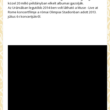
közel 20 millió példányban elkelt albumai igazolják.
Az Urániában legutóbb 2014-ben volt látható a Muse - Live at
Rome koncertfilmje a római Olimpiai Stadionban adott 2013.
július 6-i koncertjükről.