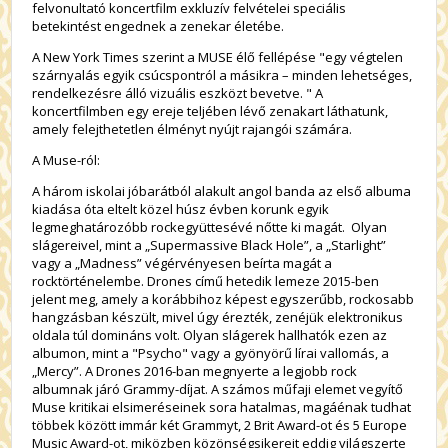
felvonultató koncertfilm exkluzív felvételei speciális
betekintést engednek a zenekar életébe.
A New York Times szerint a MUSE élő fellépése "egy végtelen
szárnyalás egyik csúcspontról a másikra – minden lehetséges,
rendelkezésre álló vizuális eszközt bevetve. " A
koncertfilmben egy ereje teljében lévő zenakart láthatunk,
amely felejthetetlen élményt nyújt rajangói számára.
A Muse-ról:
A három iskolai jóbarátból alakult angol banda az első albuma
kiadása óta eltelt közel húsz évben korunk egyik
legmeghatározóbb rockegyüttesévé nőtte ki magát. Olyan
slágereivel, mint a „Supermassive Black Hole”, a „Starlight”
vagy a „Madness” végérvényesen beírta magát a
rocktörténelembe. Drones című hetedik lemeze 2015-ben
jelent meg, amely a korábbihoz képest egyszerűbb, rockosabb
hangzásban készült, mivel úgy érezték, zenéjük elektronikus
oldala túl domináns volt. Olyan slágerek hallhatók ezen az
albumon, mint a "Psycho" vagy a gyönyörű lírai vallomás, a
„Mercy”. A Drones 2016-ban megnyerte a legjobb rock
albumnak járó Grammy-díjat. A számos műfaji elemet vegyítő
Muse kritikai elsimeréseinek sora hatalmas, magáénak tudhat
többek között immár két Grammyt, 2 Brit Award-ot és 5 Europe
Music Award-ot, miközben közönségsikereit eddig világszerte