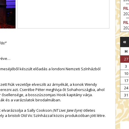
FI
202
FI
202
EX
«
VA
ás!”
202
H
NT
ivéve…
27
ST
3
202
 meséjéből készült előadás a londoni Nemzeti Színházból
10
BE
17
202
szett Fiúk vezetője elveszíti az árnyékát, a konok Wendy
24
NT
szerezni azt. Cserébe Péter meghívja őt Sohahországba, ahol
éter ősellensége, a bosszúszomjas Hook kapitány várja.
IM
31
dák és a varázslatok birodalmában.
202
t elvarázsolja a Sally Cookson
(NT Live: Jane Eyre)
ötletes
a bristoli Old Vic Színházzal közös produkcióban jött létre.