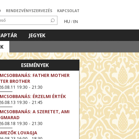
Ó
RENDEZVÉNYSZERVEZÉS
KAPCSOLAT
HU
/
EN
NAPTÁR
JEGYEK
OK
ESEMÉNYEK
LMCSOBBANÁS: FATHER MOTHER
STER BROTHER
6.08.11 19:30 - 21:30
LMCSOBBANÁS: ÉRZELMI ÉRTÉK
6.08.13 19:30 - 21:45
LMCSOBBANÁS: A SZERETET, AMI
EGMARAD
6.08.18 19:30 - 21:30
GMEZŐK LOVAGJA
6.08.23 16:00 - 18:30