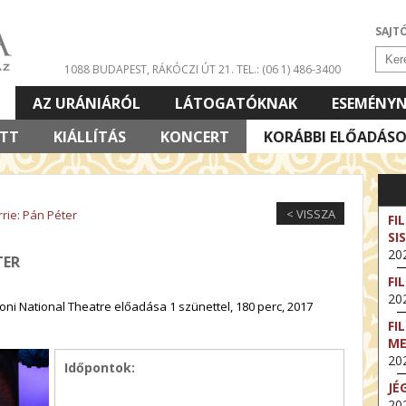
SAJT
1088 BUDAPEST, RÁKÓCZI ÚT 21.
TEL.: (06 1) 486-3400
AZ URÁNIÁRÓL
LÁTOGATÓKNAK
ESEMÉNY
ETT
KIÁLLÍTÁS
KONCERT
KORÁBBI ELŐADÁS
< VISSZA
arrie: Pán Péter
FI
SI
202
TER
FI
202
ni National Theatre előadása 1 szünettel, 180 perc, 2017
FI
M
202
Időpontok:
JÉ
202