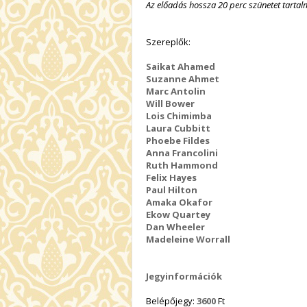
Az előadás hossza 20 perc szünetet tarta
Szereplők:
Saikat Ahamed
Suzanne Ahmet
Marc Antolin
Will Bower
Lois Chimimba
Laura Cubbitt
Phoebe Fildes
Anna Francolini
Ruth Hammond
Felix Hayes
Paul Hilton
Amaka Okafor
Ekow Quartey
Dan Wheeler
Madeleine Worrall
Jegyinformációk
Belépőjegy:
3600
Ft