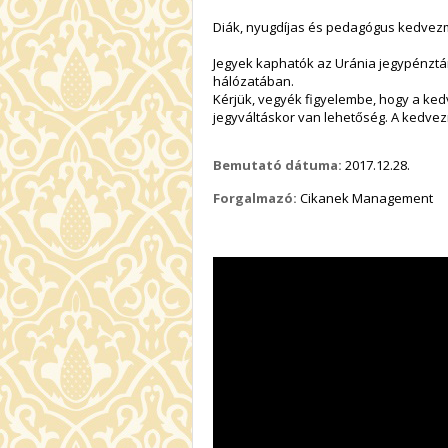
Diák, nyugdíjas és pedagógus kedve
Jegyek kaphatók az Uránia jegypénztárá
hálózatában.
Kérjük, vegyék figyelembe, hogy a ke
jegyváltáskor van lehetőség. A kedvez
Bemutató dátuma:
2017.12.28.
Forgalmazó:
Cikanek Management