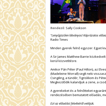
Rendező:
Sally Cookson
“Lenyűgözően látványos! Káprázatos előad
Radio Times
Minden gyerek felnő egyszer. Egyet k
A Sir James Matthew Barrie közkedvelt
kerül közvetítésre.
Amikor Pán Péter (Paul Hilton), az Elve
(Madeleine Worrall) segít neki vissza
Csingiling, a tündér, Tigrisliliom és P
Megkezdődik kalandjuk a zene, a cso
A gyerekeket és a felnőtteket egyarán
rendezésében bemutatott előadás, mely 
Ezt az előadást felvételről vetítjük.