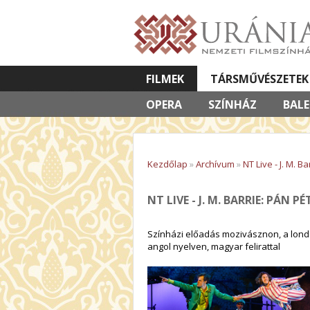
FILMEK
TÁRSMŰVÉSZETEK
OPERA
VETÍTETT KÉPES ELŐADÁSOK
SZÍNHÁZ
BAL
Kezdőlap
»
Archívum
»
NT Live - J. M. B
NT LIVE - J. M. BARRIE: PÁN PÉ
Színházi előadás mozivásznon, a londo
angol nyelven, magyar felirattal