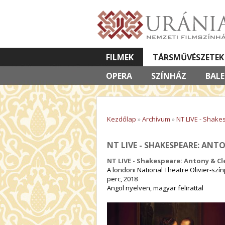
FILMEK
TÁRSMŰVÉSZETEK
OPERA
VETÍTETT KÉPES ELŐADÁSOK
SZÍNHÁZ
BAL
Kezdőlap
»
Archívum
»
NT LIVE - Shake
NT LIVE - SHAKESPEARE: ANT
NT LIVE - Shakespeare: Antony & C
A londoni National Theatre Olivier-sz
perc, 2018
Angol nyelven, magyar felirattal