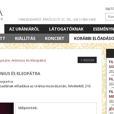
SAJT
1088 BUDAPEST, RÁKÓCZI ÚT 21.
TEL.: (06 1) 486-3400
AZ URÁNIÁRÓL
LÁTOGATÓKNAK
ESEMÉNY
ETT
KIÁLLÍTÁS
KONCERT
KORÁBBI ELŐADÁS
< VISSZA
speare: Antonius és Kleopátra
FI
SI
202
ONIUS ÉS KLEOPÁTRA
FI
leopatra
202
ínpadának előadása az Uránia mozivásznán, felvételtől, 210
FI
M
202
Időpontok:
JÉ
202