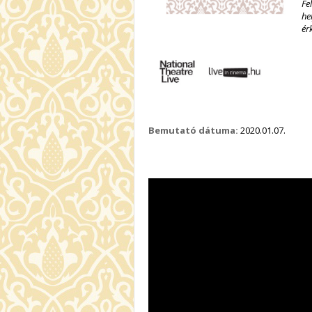
Fe
he
ér
Bemutató dátuma:
2020.01.07.