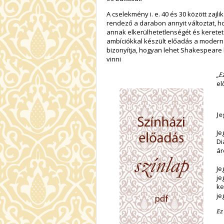
A cselekmény i. e. 40 és 30 között zajl
rendező a darabon annyit változtat, hog
annak elkerülhetetlenségét és keretet 
ambíciókkal készült előadás a modern 
bizonyítja, hogyan lehet Shakespeare
vinni
„E
el
Je
Je
Di
ár
Je
je
ke
je
Ez