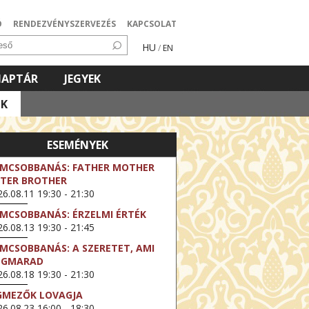
Ó
RENDEZVÉNYSZERVEZÉS
KAPCSOLAT
HU
/
EN
NAPTÁR
JEGYEK
OK
ESEMÉNYEK
LMCSOBBANÁS: FATHER MOTHER
STER BROTHER
6.08.11 19:30 - 21:30
LMCSOBBANÁS: ÉRZELMI ÉRTÉK
6.08.13 19:30 - 21:45
LMCSOBBANÁS: A SZERETET, AMI
EGMARAD
6.08.18 19:30 - 21:30
GMEZŐK LOVAGJA
6.08.23 16:00 - 18:30