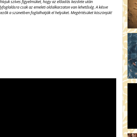
lhívjuk szíves figyelmüket, hogy az előadás kezdete után
lyfoglalásra csak az emeleti oldalkarzaton van lehetőség.
A késve
kezők a szünetben foglalhatják el helyüket.
Megértésüket köszönjük!