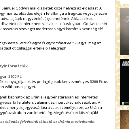
ik. Samuel Godwin mai díszletek közé helyezi az előadást. A
y már az előadás elején felvillantja a tragikus véget, jelezve
adva a játék negyvenkét (!) jelenetének. A klasszikus
díszletek ellenlére nem veszik el a látványban. Godwin ismét
 klasszikus szövegét modernre vágyó kortárs közönség elé
z egy hosszú este de egyre és egyre többet ad.”
– jegyzi meg az
őadást öt csillaggal értékelő Telegraph.
gyinformációk
gyár:
3600 Ft
.
ákok, nyugdíjasok és pedagógusok kedvezményes
3200 Ft
-os
on válthatnak jegyet.
gyek kaphatók az Uránia jegypénztárában és internetes
gyvásárló felületén, valamint az Interticket hálózatában. A
dvezményes jegyvásárlásra csak személyesen, az Uránia
gypénztárában van lehetőség. Megértésüket köszönjük!
 az előadás felvételről látható az Uránia mozivásznán.