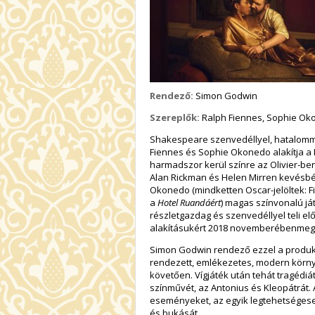
Rendező:
Simon Godwin
Szereplők:
Ralph Fiennes, Sophie Ok
Shakespeare szenvedéllyel, hatalomma
Fiennes és Sophie Okonedo alakítja a 
harmadszor kerül színre az Olivier-be
Alan Rickman és Helen Mirren kevésbé 
Okonedo (mindketten Oscar-jelöltek: 
a
Hotel Ruandáért
) magas színvonalú já
részletgazdag és szenvedéllyel teli e
alakításukért 2018 novemberébenmegka
Simon Godwin rendező ezzel a produkc
rendezett, emlékezetes, modern körn
követően. Vígjáték után tehát tragéd
színművét, az Antonius és Kleopátrát.
eseményeket, az egyik legtehetséges
és bukását.