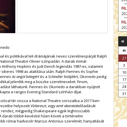
FI
202
FI
202
EX
«
VA
202
onedo
H
NT
l és politikával teli drámájának neves szerelmespárját Ralph
27
ST
National Theatre Olivier-színpadán. A darab immár
3
202
n Anthony Hopkins és Judi Dench legendás 1987-es, valamint
sikeres 1998-as alakítása után. Ralph Fiennes és Sophie
10
BE
Fiennes
Az angol betegért
és a
Schindler listájá
ért, Okonedo pedig
17
202
tékkal jelenítik meg a büszke szerelmeseket. Finom,
24
lőadást láthatunk. Fiennes és Okonedo a darabban nyújtott
NT
pta a rangos Evening Standard színházi díjat.
IM
31
202
ióval tér vissza a National Theatre sorozatba a 2017-ben
yezetbe helyezett
Vízkereszt, vagy amit akaratok
előadását
iát rendez, mégpedig Shakespeare egyik leghosszabb
 A darab többé-kevésbé hűen követi a történelmi
ebb római hadvezér Marcus Antonius szerelmét, hanyatlását