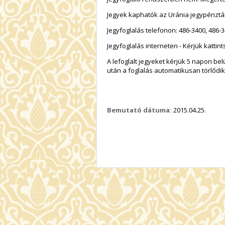
Jegyek kaphatók az Uránia jegypénztá
Jegyfoglalás telefonon: 486-3400, 486-3
Jegyfoglalás interneten - Kérjük kattint
A lefoglalt jegyeket kérjük 5 napon b
után a foglalás automatikusan törlődi
Bemutató dátuma:
2015.04.25.