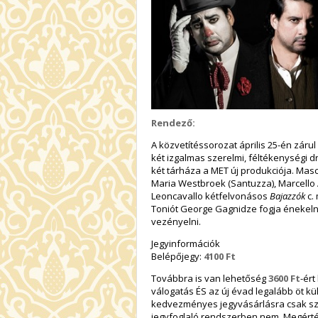
Rendező:
A közvetítéssorozat április 25-én záru
két izgalmas szerelmi, féltékenységi 
két tárháza a MET új produkciója. Mas
Maria Westbroek (Santuzza), Marcello Al
Leoncavallo kétfelvonásos
Bajazzók
c.
Toniót George Gagnidze fogja énekelni,
vezényelni.
Jegyinformációk
Belépőjegy:
4100 Ft
Továbbra is van lehetőség
3600 Ft
-ér
válogatás ÉS az új évad legalább öt k
kedvezményes jegyvásárlásra csak sz
jegyfoglaló rendszerben nem. Megért