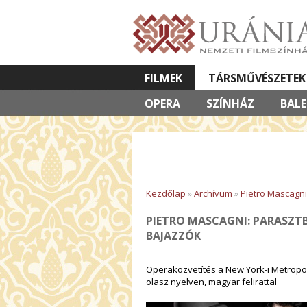
FILMEK
TÁRSMŰVÉSZETEK
OPERA
VETÍTETT KÉPES ELŐADÁSOK
SZÍNHÁZ
BAL
Kezdőlap
»
Archívum
»
Pietro Mascagni
PIETRO MASCAGNI: PARASZT
BAJAZZÓK
Operaközvetítés a New York-i Metropol
olasz nyelven, magyar felirattal