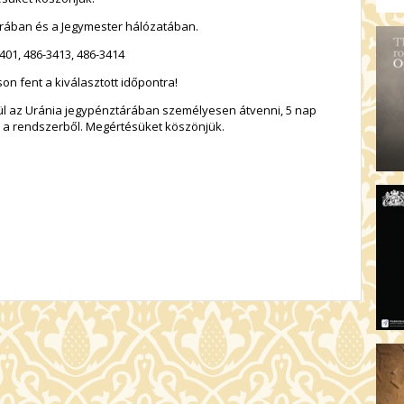
rában és a Jegymester hálózatában.
401, 486-3413, 486-3414
son fent a kiválasztott időpontra!
elül az Uránia jegypénztárában személyesen átvenni, 5 nap
k a rendszerből. Megértésüket köszönjük.