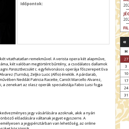
Időpontok:
202
JÉ
202
FI
202
«
FI
202
H
EX
l két vitathatatlan remekművel. A verista opera két alapműve,
27
VA
dráma, két valóban megtörtént bűntény, a csodálatos dallamok
3
202
cagni
Parasztbecsület
c. egyfelvonásos operája főszerepeit Eva
10
varez (Turridu), Zeljko Lucic (Alfio) éneklik. A párdarab,
NT
 művében Neddát Patricia Racette, Caniót Marcello Alvarez,
17
ST
 a zenekart az olasz operák specialistája Fabio Luisi fogja
202
24
BE
31
202
t kedvezményes jegy vásárlására azoknak, akik a nyári
ülönböző előadására váltanak jegyet egyszerre. A
emélyesen a jegypénztárban van lehetőség, az online
ésüket köszönjük.