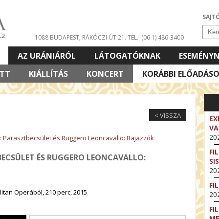
SAJT
1088 BUDAPEST, RÁKÓCZI ÚT 21.
TEL.: (06 1) 486-3400
AZ URÁNIÁRÓL
LÁTOGATÓKNAK
ESEMÉNY
ETT
KIÁLLÍTÁS
KONCERT
KORÁBBI ELŐADÁS
< VISSZA
EX
VA
202
: Parasztbecsület és Ruggero Leoncavallo: Bajazzók
FI
BECSÜLET ÉS RUGGERO LEONCAVALLO:
SI
202
FI
itan Operából, 210 perc, 2015
202
FI
M