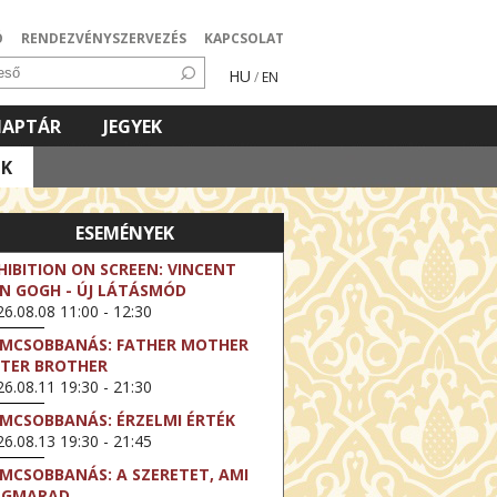
Ó
RENDEZVÉNYSZERVEZÉS
KAPCSOLAT
HU
/
EN
NAPTÁR
JEGYEK
OK
ESEMÉNYEK
HIBITION ON SCREEN: VINCENT
N GOGH - ÚJ LÁTÁSMÓD
6.08.08 11:00 - 12:30
LMCSOBBANÁS: FATHER MOTHER
STER BROTHER
6.08.11 19:30 - 21:30
LMCSOBBANÁS: ÉRZELMI ÉRTÉK
6.08.13 19:30 - 21:45
LMCSOBBANÁS: A SZERETET, AMI
EGMARAD