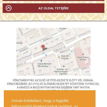
AZ OLDAL TETEJÉRE
PÉNZTÁRNYITÁS: AZ ELSŐ VETÍTÉS KEZDETE ELŐTT FÉL ÓRÁVAL.
PÉNZTÁRZÁRÁS: AZ UTOLSÓ ELŐADÁS KEZDETÉT KÖVETŐEN 15 PERCCEL.
A KÁVÉZÓ A MOZI NYITVATARTÁSI IDEJÉBEN TART NYITVA.
© URÁNIA NEMZETI FILMSZÍNHÁZ
AZ
ART-MOZI EGYESÜLET
TAGMOZIJA
Annak érdekében, hogy a legjobb
1088 BUDAPEST, RÁKÓCZI ÚT 21.
felhasználói élményt tudjuk nyújtani, az