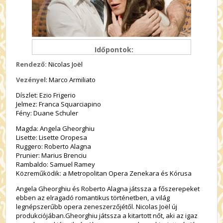
Időpontok:
Rendező:
Nicolas Joël
Vezényel
: Marco Armiliato
Díszlet: Ezio Frigerio
Jelmez: Franca Squarciapino
Fény: Duane Schuler
Magda: Angela Gheorghiu
Lisette: Lisette Oropesa
Ruggero: Roberto Alagna
Prunier: Marius Brenciu
Rambaldo: Samuel Ramey
Közreműködik: a Metropolitan Opera Zenekara és Kórusa
Angela Gheorghiu és Roberto Alagna játssza a főszerepeket
ebben az elragadó romantikus történetben, a világ
legnépszerűbb opera zeneszerzőjétől. Nicolas Joël új
produkciójában.Gheorghiu játssza a kitartott nőt, aki az igaz