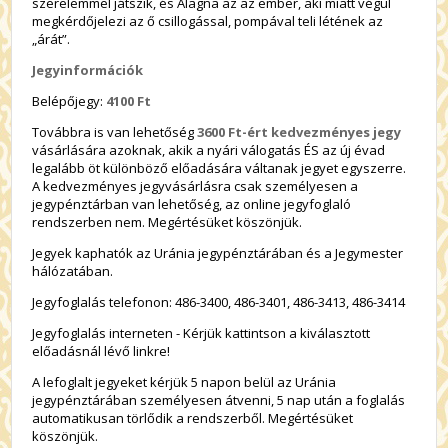
szerelemmel játszik, és Alagna az az ember, aki miatt végül
megkérdőjelezi az ő csillogással, pompával teli létének az
„árát”.
Jegyinformációk
Belépőjegy:
4100 Ft
Továbbra is van lehetőség
3600 Ft-ért kedvezményes jegy
vásárlására azoknak, akik a nyári válogatás ÉS az új évad
legalább öt különböző előadására váltanak jegyet egyszerre.
A kedvezményes jegyvásárlásra csak személyesen a
jegypénztárban van lehetőség, az online jegyfoglaló
rendszerben nem. Megértésüket köszönjük.
Jegyek kaphatók az Uránia jegypénztárában és a Jegymester
hálózatában.
Jegyfoglalás telefonon: 486-3400, 486-3401, 486-3413, 486-3414
Jegyfoglalás interneten - Kérjük kattintson a kiválasztott
előadásnál lévő linkre!
A lefoglalt jegyeket kérjük 5 napon belül az Uránia
jegypénztárában személyesen átvenni, 5 nap után a foglalás
automatikusan törlődik a rendszerből. Megértésüket
köszönjük.