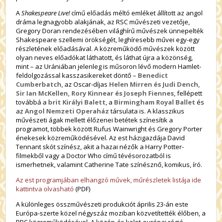
A
Shakespeare Live!
című előadás méltó emléket állított az angol
dráma legnagyobb alakjának, az RSC művészeti vezetője,
Gregory Doran rendezésében világhírű művészek ünnepelték
Shakespeare szellemi örökségét, leghíresebb művei egy-egy
részletének előadásával. A közreműködő művészek között
olyan neves előadókat láthatott, és láthat újra a közönség,
mint – az Urániában jelenleg is műsoron lévő modern Hamlet-
feldolgozással kasszasikereket döntő –
Benedict
Cumberbatch
, az Oscar-díjas
Helen Mirren és Judi Dench
,
Sir Ian McKellen, Rory Kinnear és Joseph Fiennes
, fellépett
továbbá a
brit Királyi Balett
, a
Birmingham Royal Ballet
és
az
Angol Nemzeti Operaház
társulata is. A klasszikus
művészeti ágak mellett élőzenei betétek színesítik a
programot, többek között Rufus Wainwright és Gregory Porter
énekesek közreműködésével. Az est házigazdája David
Tennant skót színész, akit a hazai nézők a Harry Potter-
filmekből vagy a Doctor Who című tévésorozatból is
ismerhetnek, valamint Catherine Tate színésznő, komikus, író.
Az est programjában elhangzó művek, műrészletek listája ide
kattintva olvasható
(PDF)
A különleges összművészeti produkciót április 23-án este
Európa-szerte közel négyszáz moziban közvetítették élőben, a