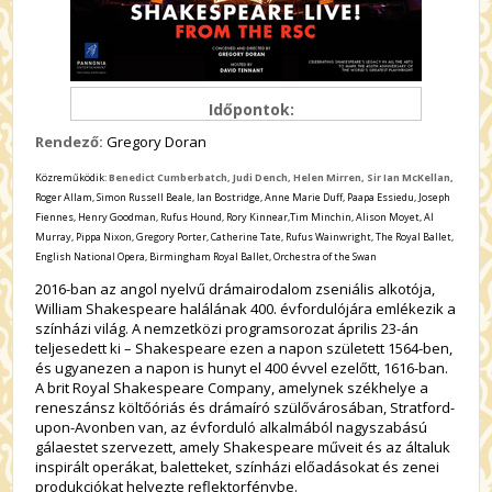
Időpontok:
Rendező:
Gregory Doran
Közreműködik:
Benedict Cumberbatch, Judi Dench, Helen Mirren, Sir Ian McKellan,
Roger Allam, Simon Russell Beale, Ian Bostridge, Anne Marie Duff, Paapa Essiedu, Joseph
Fiennes, Henry Goodman, Rufus Hound, Rory Kinnear,Tim Minchin, Alison Moyet, Al
Murray, Pippa Nixon, Gregory Porter, Catherine Tate, Rufus Wainwright, The Royal Ballet,
English National Opera, Birmingham Royal Ballet, Orchestra of the Swan
2016-ban az angol nyelvű drámairodalom zseniális alkotója,
William Shakespeare halálának 400. évfordulójára emlékezik a
színházi világ. A nemzetközi programsorozat április 23-án
teljesedett ki – Shakespeare ezen a napon született 1564-ben,
és ugyanezen a napon is hunyt el 400 évvel ezelőtt, 1616-ban.
A brit Royal Shakespeare Company, amelynek székhelye a
reneszánsz költőóriás és drámaíró szülővárosában, Stratford-
upon-Avonben van, az évforduló alkalmából nagyszabású
gálaestet szervezett, amely Shakespeare műveit és az általuk
inspirált operákat, baletteket, színházi előadásokat és zenei
produkciókat helyezte reflektorfénybe.