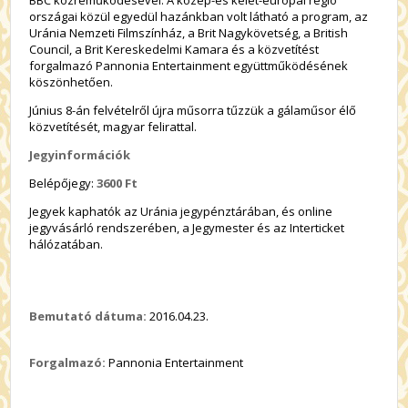
BBC közreműködésével. A közép-és kelet-európai régió
országai közül egyedül hazánkban volt látható a program, az
Uránia Nemzeti Filmszínház, a Brit Nagykövetség, a British
Council, a Brit Kereskedelmi Kamara és a közvetítést
forgalmazó Pannonia Entertainment együttműködésének
köszönhetően.
Június 8-án felvételről újra műsorra tűzzük a gálaműsor élő
közvetítését, magyar felirattal.
Jegyinformációk
Belépőjegy:
3600 Ft
Jegyek kaphatók az Uránia jegypénztárában, és online
jegyvásárló rendszerében, a Jegymester és az Interticket
hálózatában.
Bemutató dátuma:
2016.04.23.
Forgalmazó:
Pannonia Entertainment