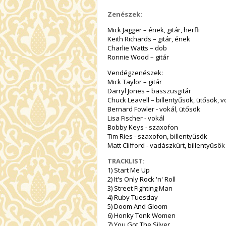
Zenészek:
Mick Jagger – ének, gitár, herfli
Keith Richards – gitár, ének
Charlie Watts – dob
Ronnie Wood – gitár
Vendégzenészek:
Mick Taylor – gitár
Darryl Jones – basszusgitár
Chuck Leavell – billentyűsök, ütősök, v
Bernard Fowler - vokál, ütősök
Lisa Fischer - vokál
Bobby Keys - szaxofon
Tim Ries - szaxofon, billentyűsök
Matt Clifford - vadászkürt, billentyűsök
TRACKLIST:
1) Start Me Up
2) It's Only Rock 'n' Roll
3) Street Fighting Man
4) Ruby Tuesday
5) Doom And Gloom
6) Honky Tonk Women
7) You Got The Silver