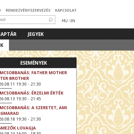
Ó
RENDEZVÉNYSZERVEZÉS
KAPCSOLAT
HU
/
EN
NAPTÁR
JEGYEK
OK
ESEMÉNYEK
LMCSOBBANÁS: FATHER MOTHER
STER BROTHER
6.08.11 19:30 - 21:30
LMCSOBBANÁS: ÉRZELMI ÉRTÉK
6.08.13 19:30 - 21:45
LMCSOBBANÁS: A SZERETET, AMI
EGMARAD
6.08.18 19:30 - 21:30
GMEZŐK LOVAGJA
6.08.23 16:00 - 18:30