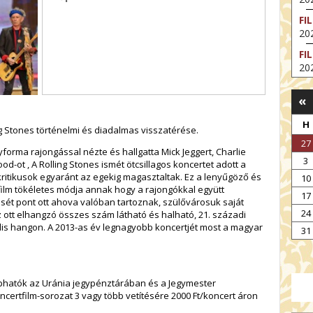
FI
202
FI
202
EX
«
VA
202
H
g Stones történelmi és diadalmas visszatérése.
NT
27
ST
forma rajongással nézte és hallgatta Mick Jeggert, Charlie
3
202
od-ot , A Rolling Stones ismét ötcsillagos koncertet adott a
ritikusok egyaránt az egekig magasztaltak. Ez a lenyűgöző és
10
BE
tt film tökéletes módja annak hogy a rajongókkal együtt
17
202
ését pont ott ahova valóban tartoznak, szülővárosuk saját
24
az ott elhangzó összes szám látható és halható, 21. századi
NT
ális hangon. A 2013-as év legnagyobb koncertjét most a magyar
IM
31
202
phatók az Uránia jegypénztárában és a Jegymester
ertfilm-sorozat 3 vagy több vetítésére 2000 Ft/koncert áron