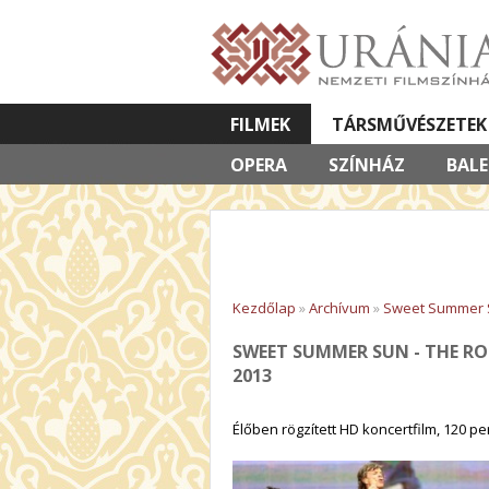
FILMEK
TÁRSMŰVÉSZETEK
OPERA
VETÍTETT KÉPES ELŐADÁSOK
SZÍNHÁZ
BAL
Kezdőlap
»
Archívum
»
Sweet Summer Su
SWEET SUMMER SUN - THE RO
2013
Élőben rögzített HD koncertfilm, 120 pe