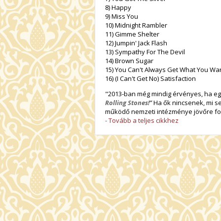
8) Happy
9) Miss You
10) Midnight Rambler
11) Gimme Shelter
12) Jumpin' Jack Flash
13) Sympathy For The Devil
14) Brown Sugar
15) You Can't Always Get What You Wa
16) (I Can't Get No) Satisfaction
"2013-ban még mindig érvényes, ha egy 
Rolling Stones
!”
Ha ők nincsenek, mi se
működő nemzeti intézménye jövőre foly
- Tovább a teljes cikkhez