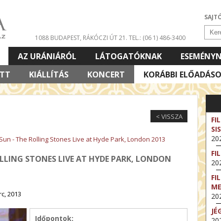
SAJT
1088 BUDAPEST, RÁKÓCZI ÚT 21.
TEL.: (06 1) 486-3400
AZ URÁNIÁRÓL
LÁTOGATÓKNAK
ESEMÉNY
ETT
KIÁLLÍTÁS
KONCERT
KORÁBBI ELŐADÁS
< VISSZA
FI
SI
202
n - The Rolling Stones Live at Hyde Park, London 2013
FI
LLING STONES LIVE AT HYDE PARK, LONDON
202
FI
M
rc, 2013
202
JÉ
Időpontok:
202