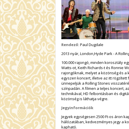
Rendező:
Paul Dugdale
2013 nyár, London,Hyde Park - A Rollin
100.000 rajongó, minden korosztály egy
Watts-ot, Keith Richards-t és Ronnie Wo
rajongóknak, melyet a közönség és a k
egyszeri koncert, illetve az itt rögzíte
ünnepeljük a Rolling Stones visszatér
színpadán. A filmen a teljes koncert, 
technikával, HD felbontásban és digit
közönség is láthatja végre.
Jegyinformációk
Jegyek egységesen 2500 Ft-os áron ka
hálózatában, kedvezményes jegy a konc
kapható.