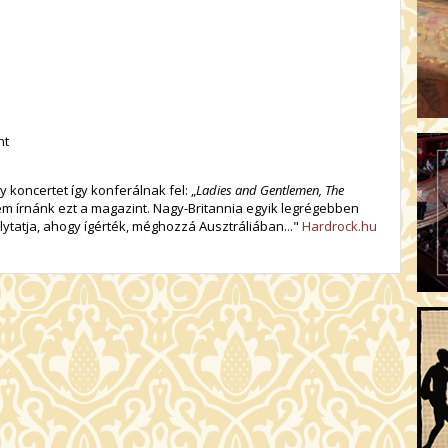
nt
koncertet így konferálnak fel: „
Ladies and Gentlemen, The
m írnánk ezt a magazint. Nagy-Britannia egyik legrégebben
tatja, ahogy ígérték, méghozzá Ausztráliában..."
Hardrock.hu