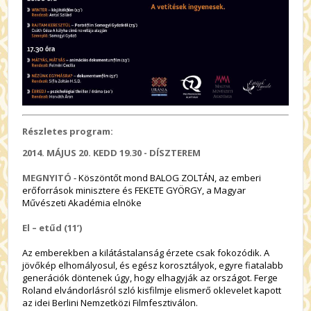
Részletes program:
2014. MÁJUS 20. KEDD
19.30
- DÍSZTEREM
MEGNYITÓ
- Köszöntőt mond BALOG ZOLTÁN, az emberi
erőforrások minisztere és FEKETE GYÖRGY, a Magyar
Művészeti Akadémia elnöke
El – etűd (11’)
Az emberekben a kilátástalanság érzete csak fokozódik. A
jövőkép elhomályosul, és egész korosztályok, egyre fiatalabb
generációk döntenek úgy, hogy elhagyják az országot. Ferge
Roland elvándorlásról szló kisfilmje elismerő oklevelet kapott
az idei Berlini Nemzetközi Filmfesztiválon.