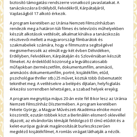
biztosító támogatási rendszerre vonatkozó javaslataikat. A
tanácskozásra Erdélyből, Felvidékről, Kárpátaljáról,
Vajdaságból 17 alkotó érkezik.
A program keretében az Uránia Nemzeti Filmszínházban
rendezik meg a határon túli filmes és televíziós műhelyekben
készült alkotások vetítését, alkalmat kínálva a tanácskozás
résztvevői mellett a magyarországi filmbarátok és
szakmabeliek számára, hogy e filmmustra segítségével
megismerhessék az elmúlt egy-két évben Délvidéken,
Erdélyben, Felvidéken, Kárpátalján és Szlovéniában készült
filmeket. Az érdeklődő közönség a legváltozatosabb
műfajokban (természetfilm, dokumentumfilm, animáció,
animációs dokumentumfilm, portré, kisjátékfilm, etűd,
pszichológiai thriller stb.) 25 művet, köztük több ősbemutatót
tekinthet meg. A vetítésekre a belépés díjtalan, helyfoglalás
érkezési sorrendben lehetséges, a szabad helyek erejéig.
A program megnyitója május 20-án este fél 8-kor lesz az Uránia
Nemzeti Filmszínház Dísztermében. A program keretében
Fekete György, a Magyar Művészeti Akadémia elnöke mond
köszöntőt, ezután többek közt a Berlinálén elismerő oklevéllel
díjazott, az elvándorlás témáját feldolgozó El című etűdöt és a
kelet-európai gyárak magánosítását burleszkszerűen
megidéző kisjátékfilmet, A romlás virágait láthatják a nézők.