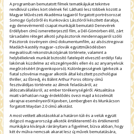
A programban bemutatott filmek tematikájukat tekintve
rendkívül széles kört ölelnek fel. Látható lesz többek között a
Magyar Művészeti Akadémia tagjairól forgatott portrésorozat
Somogyi Győzőről és Kunkovács Lászlóról készített darabja,
egy denevérmentő csapat munkáját bemutató Denevérek
Erdélyben című ismeretterjesztő film, a Dél-Gömörben élő, zárt
társadalmi réteget alkotó juhpásztorok mindennapjairól szóló
Pásztorok ösvényein című dokumentumfilm, az alsósztregovai
Madách-kastély magyar–szlovák együttműködésben
megvalósult rekonstrukciójának története, valamint a
helybélieknek munkát biztosító fatelepét elvesztő erdélyi falu
lakóinak küzdelme az elszegényedés ellen és az anyanyelvük
megőrzéséért (Ingyenkoporsó). Különlegességnek ígérkezik a
fiatal szlovéniai magyar alkotók által készített pszichológiai
thriller, az Ébredj, és Bálint Arthur Poros öltöny című
fesztiváldíjas története az álmok feladásáról, az
áldozatvállalásról, az ember törékenységéről. Aktualitása
miatt várhatóan nagy érdeklődés övezi majd a közelmúlt
ukrajnai eseményeiről Kijevben, Lembergben és Munkácson
forgatott Maydan 2.0 című alkotást.
A most vetített alkotásokkal a határon túli és a velük együtt
dolgozó magyarországi alkotók értékteremtő és értékmentő
munkájára kívánjuk ráirányítani a figyelmet, bízva abban, hogy
két év múlva nemcsak akarat lesz új művek bemutatására,