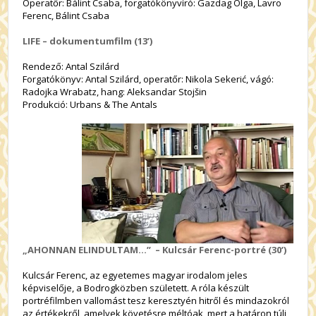
Operatőr: Bálint Csaba, forgatókönyvíró: Gazdag Olga, Lavro
Ferenc, Bálint Csaba
LIFE – dokumentumfilm (13’)
Rendező: Antal Szilárd
Forgatókönyv: Antal Szilárd, operatőr: Nikola Sekerić, vágó:
Radojka Wrabatz, hang: Aleksandar Stojšin
Produkció: Urbans & The Antals
„AHONNAN ELINDULTAM...” – Kulcsár Ferenc-portré (30’)
Kulcsár Ferenc, az egyetemes magyar irodalom jeles
képviselője, a Bodrogközben született. A róla készült
portréfilmben vallomást tesz keresztyén hitről és mindazokról
az értékekről, amelyek követésre méltóak, mert a határon túli