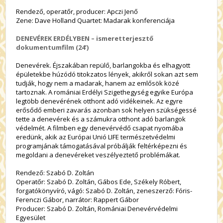
Rendező, operatőr, producer: Apczi Jenő
Zene: Dave Holland Quartet: Madarak konferenciája
DENEVÉREK ERDÉLYBEN – ismeretterjesztő
dokumentumfilm (24’)
Denevérek. Éjszakában repülő, barlangokba és elhagyott
épületekbe húzódó titokzatos lények, akikről sokan azt sem
tudják, hogy nem a madarak, hanem az emlősök közé
tartoznak. A romániai Erdélyi Szigethegység egyike Európa
legtöbb denevérének otthont adó vidékeinek. Az egyre
erősődő emberi zavarás azonban sok helyen szükségessé
tette a denevérek és a számukra otthont adó barlangok
védelmét. A filmben egy denevérvédő csapat nyomába
eredünk, akik az Európai Unió LIFE természetvédelmi
programjának támogatásával próbálják feltérképezni és
megoldani a denevéreket veszélyeztető problémákat.
Rendező: Szabó D. Zoltán
Operatőr: Szabó D. Zoltán, Gábos Ede, Székely Róbert,
forgatókönyvíró, vágó: Szabó D. Zoltán, zeneszerző: Fóris-
Ferenczi Gábor, narrátor: Rappert Gábor
Producer: Szabó D. Zoltán, Romániai Denevérvédelmi
Egyesület