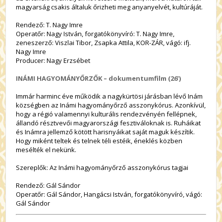
magyarság csakis általuk őrizheti meg anyanyelvét, kultúráját.
Rendező: T. Nagy Imre
Operatőr: Nagy István, forgatókönyvíró: T. Nagy Imre,
zeneszerző: Viszlai Tibor, Zsapka Attila, KOR-ZÁR, vágó: ifj.
Nagy Imre
Producer: Nagy Erzsébet
INÁMI HAGYOMÁNYŐRZŐK – dokumentumfilm (26’)
Immár harminc éve működik a nagykürtösi járásban lévő Inám
községben az Inámi hagyományőrző asszonykórus. Azonkívül,
hogy a régió valamennyi kulturális rendezvényén fellépnek,
állandó résztvevői magyarországi fesztiváloknak is. Ruháikat
és Inámra jellemző kötött harisnyáikat saját maguk készítik.
Hogy miként teltek és telnek téli estéik, éneklés közben
mesélték el nekünk.
Szereplők: Az Inámi hagyományőrző asszonykórus tagjai
Rendező: Gál Sándor
Operatőr: Gál Sándor, Hangácsi István, forgatókönyvíró, vágó:
Gál Sándor