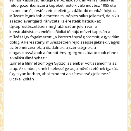
feldolgozó, ikonszerű képeket festő kiváló művész 1985 óta
elvonultan él, festészete mellett gazdálkodó munkát folytat.
Műveire leginkább a történelmi-népies stílus jellemző, de a 20.
század avantgárd irányzatai is éreztetik hatásukat;
tájképfestészetében meghatározóan jelen van a
konstruktivista szemlélet. Bibliai témájú művei kapcsán a
művész így fogalmazott: „A kereszténység örömhír, egy vidám
dolog. A keresztényi művészetben rejlő szépségeknek, vagyis
az örömérzésnek, a diadalnak, a szentségnek, a
magasztosságnak a formái lényegileg hozzátartoznak ehhez
a vallási élményhez.”
„Ennél a filmnél Somogyi Győző, az ember volt számomra az
alap. Az ember, kinek hitelessége adja művészetének igazát.
Egy olyan korban, ahol mindent a szétesettség jellemez.” –
Bicskei Zoltán