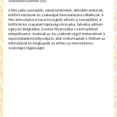
dokumentumfilm (52’)
A film valós szereplők, valódi történetek, délvidéki emberek,
kútfúró mesterek és szakmájuk bemutatására vállalkozik. A
film, kimozdulva a hazai közegből, elkíséri a szereplőket, a
kútfúrók kis csapatait Vajdaság városaiba, falvaiba, elkíséri
egészen Belgrádba, Szerbia fővárosába s a környékbeli
településekre. Azoknak az ősi szakmát végző embereknek a
tapasztalatát kristályosítja ki, akik örökül kapták e földnek az
intenzitását és megkapták az ehhez az intenzitáshoz
szükséges tágasságot.