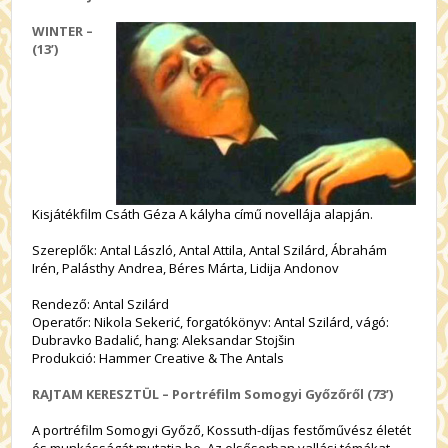
WINTER –
(13’)
Kisjátékfilm Csáth Géza A kályha című novellája alapján.
Szereplők: Antal László, Antal Attila, Antal Szilárd, Ábrahám
Irén, Palásthy Andrea, Béres Márta, Lidija Andonov
Rendező: Antal Szilárd
Operatőr: Nikola Sekerić, forgatókönyv: Antal Szilárd, vágó:
Dubravko Badalić, hang: Aleksandar Stojšin
Produkció: Hammer Creative & The Antals
RAJTAM KERESZTÜL – Portréfilm Somogyi Győzőről (73’)
A portréfilm Somogyi Győző, Kossuth-díjas festőművész életét
és munkásságát mutatja be. Az elsősorban vallási témákat