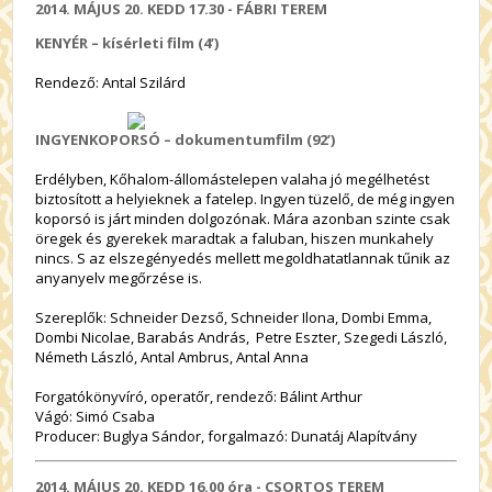
2014. MÁJUS 20. KEDD
17.30
-
FÁBRI TEREM
KENYÉR – kísérleti film (4’)
Rendező: Antal Szilárd
INGYENKOPORSÓ – dokumentumfilm (92’)
Erdélyben, Kőhalom-állomástelepen valaha jó megélhetést
biztosított a helyieknek a fatelep. Ingyen tüzelő, de még ingyen
koporsó is járt minden dolgozónak. Mára azonban szinte csak
öregek és gyerekek maradtak a faluban, hiszen munkahely
nincs. S az elszegényedés mellett megoldhatatlannak tűnik az
anyanyelv megőrzése is.
Szereplők: Schneider Dezső, Schneider Ilona, Dombi Emma,
Dombi Nicolae, Barabás András, Petre Eszter, Szegedi László,
Németh László, Antal Ambrus, Antal Anna
Forgatókönyvíró, operatőr, rendező: Bálint Arthur
Vágó: Simó Csaba
Producer: Buglya Sándor, forgalmazó: Dunatáj Alapítvány
2014. MÁJUS 20. KEDD
16.00 óra
- CSORTOS TEREM