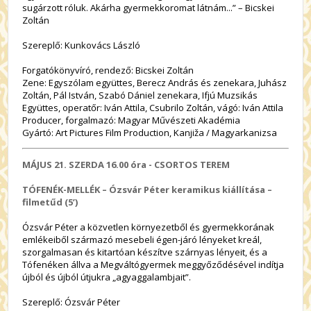
sugárzott róluk. Akárha gyermekkoromat látnám...” – Bicskei
Zoltán
Szereplő: Kunkovács László
Forgatókönyvíró, rendező: Bicskei Zoltán
Zene: Egyszólam együttes, Berecz András és zenekara, Juhász
Zoltán, Pál István, Szabó Dániel zenekara, Ifjú Muzsikás
Együttes, operatőr: Iván Attila, Csubrilo Zoltán, vágó: Iván Attila
Producer, forgalmazó: Magyar Művészeti Akadémia
Gyártó: Art Pictures Film Production, Kanjiža / Magyarkanizsa
MÁJUS 21. SZERDA
16.00 óra
-
CSORTOS TEREM
TÓFENÉK-MELLÉK – Ózsvár Péter keramikus kiállítása –
filmetűd (5’)
Ózsvár Péter a közvetlen környezetből és gyermekkorának
emlékeiből származó mesebeli égen-járó lényeket kreál,
szorgalmasan és kitartóan készítve szárnyas lényeit, és a
Tófenéken állva a Megváltógyermek meggyőződésével indítja
újból és újból útjukra „agyaggalambjait”.
Szereplő: Ózsvár Péter