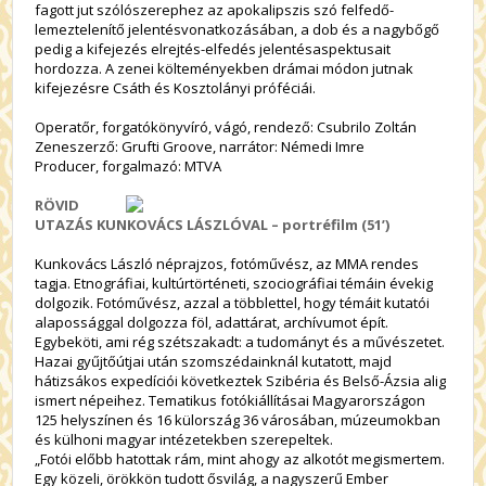
fagott jut szólószerephez az apokalipszis szó felfedő-
lemeztelenítő jelentésvonatkozásában, a dob és a nagybőgő
pedig a kifejezés elrejtés-elfedés jelentésaspektusait
hordozza. A zenei költeményekben drámai módon jutnak
kifejezésre Csáth és Kosztolányi próféciái.
Operatőr, forgatókönyvíró, vágó, rendező: Csubrilo Zoltán
Zeneszerző: Grufti Groove, narrátor: Némedi Imre
Producer, forgalmazó: MTVA
RÖVID
UTAZÁS KUNKOVÁCS LÁSZLÓVAL – portréfilm (51’)
Kunkovács László néprajzos, fotóművész, az MMA rendes
tagja. Etnográfiai, kultúrtörténeti, szociográfiai témáin évekig
dolgozik. Fotóművész, azzal a többlettel, hogy témáit kutatói
alapossággal dolgozza föl, adattárat, archívumot épít.
Egybeköti, ami rég szétszakadt: a tudományt és a művészetet.
Hazai gyűjtőútjai után szomszédainknál kutatott, majd
hátizsákos expedíciói következtek Szibéria és Belső-Ázsia alig
ismert népeihez. Tematikus fotókiállításai Magyarországon
125 helyszínen és 16 külország 36 városában, múzeumokban
és külhoni magyar intézetekben szerepeltek.
„Fotói előbb hatottak rám, mint ahogy az alkotót megismertem.
Egy közeli, örökkön tudott ősvilág, a nagyszerű Ember