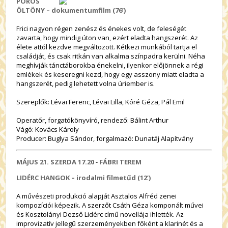
POROS
ÖLTÖNY – dokumentumfilm (76’)
Frici nagyon régen zenész és énekes volt, de feleségét
zavarta, hogy mindig úton van, ezért eladta hangszerét. Az
élete attól kezdve megváltozott. Kétkezi munkából tartja el
családját, és csak ritkán van alkalma színpadra kerülni. Néha
meghívják tánctáborokba énekelni, ilyenkor előjönnek a régi
emlékek és keseregni kezd, hogy egy asszony miatt eladta a
hangszerét, pedig lehetett volna úriember is.
Szereplők: Lévai Ferenc, Lévai Lilla, Kóré Géza, Pál Emil
Operatőr, forgatókönyvíró, rendező: Bálint Arthur
Vágó: Kovács Károly
Producer: Buglya Sándor, forgalmazó: Dunatáj Alapítvány
MÁJUS 21. SZERDA
17.20
-
FÁBRI TEREM
LIDÉRC HANGOK – irodalmi filmetűd (12’)
A művészeti produkció alapját Asztalos Alfréd zenei
kompozíciói képezik. A szerzőt Csáth Géza komponált művei
és Kosztolányi Dezső Lidérc című novellája ihlették. Az
improvizatív jellegű szerzeményekben főként a klarinét és a