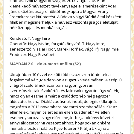
kiállítása volt Magyarországon. 2013. augusztus 6-án
kiemelkedő művészeti tevékenysége elismeréseként Áder
János köztársasági elnöktől megkapta a Magyar Arany
Érdemkereszt kitüntetést. A Bódva-völgyi Stúdió által készített
filmben megismerhetjük a művész viszontagságos életútját,
hétköznapjait és munkásságát.
Rendező: T. Nagy Imre
Operatőr: Nagy István, forgatókönyvíró: T. Nagy Imre,
zeneszerző: Viszlai Tibor, Marek Horňák, vágó: ifj. Nagy Imre
Producer: Nagy Erzsébet
MAYDAN 2.0 – dokumentumfilm (52’)
Ukrajnában 10 évvel ezelőtt több százezren tüntettek a
fogalommá vált „Majdan”-on az igazuk védelmében. A szép, új
világról szóló álmok azonban nagyon gyorsan
szertefoszlottak. Szakértők és laikusok egyaránt úgy vélték,
nincs olyan eszme, amiért a csalódott nép még egyszer
áldozatot hozna. Diáklázadásnak indult, de egész Ukrajnát
megrázta a 2013 novembere óta tartó szembenállás. Kik az
ellenfelek, milyen célért és mi ellen küzdenek? Véletlen
eseménysorozat, vagy előre megírt forgatókönyv követelt
ennyi áldozatot? Mi vezetett ahhoz, hogy sokan önként
mentek a biztos halálba Kijev főterén? Kiállja Ukrajna a
megpróbáltatásokat, vagy szétszakad az ország? Ukrajna már