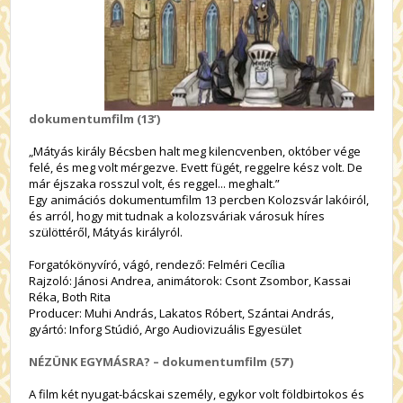
dokumentumfilm (13’)
„Mátyás király Bécsben halt meg kilencvenben, október vége
felé, és meg volt mérgezve. Evett fügét, reggelre kész volt. De
már éjszaka rosszul volt, és reggel... meghalt.”
Egy animációs dokumentumfilm 13 percben Kolozsvár lakóiról,
és arról, hogy mit tudnak a kolozsváriak városuk híres
szülöttéről, Mátyás királyról.
Forgatókönyvíró, vágó, rendező: Felméri Cecília
Rajzoló: Jánosi Andrea, animátorok: Csont Zsombor, Kassai
Réka, Both Rita
Producer: Muhi András, Lakatos Róbert, Szántai András,
gyártó: Inforg Stúdió, Argo Audiovizuális Egyesület
NÉZÜNK EGYMÁSRA? – dokumentumfilm (57’)
A film két nyugat-bácskai személy, egykor volt földbirtokos és