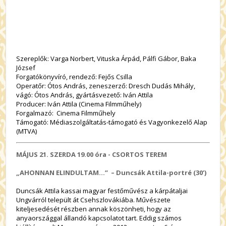
Szereplők: Varga Norbert, Vituska Árpád, Pálfi Gábor, Baka
József
Forgatókönyvíró, rendező: Fejős Csilla
Operatőr: Ótos András, zeneszerző: Dresch Dudás Mihály,
vágó: Ótos András, gyártásvezető: Iván Attila
Producer: Iván Attila (Cinema Filmműhely)
Forgalmazó: Cinema Filmműhely
Támogató: Médiaszolgáltatás-támogató és Vagyonkezelő Alap
(MTVA)
MÁJUS 21. SZERDA
19.00 óra - CSORTOS TEREM
„AHONNAN ELINDULTAM...” – Duncsák Attila-portré (30’)
Duncsák Attila kassai magyar festőművész a kárpátaljai
Ungvárról települt át Csehszlovákiába. Művészete
kiteljesedését részben annak köszönheti, hogy az
anyaországgal állandó kapcsolatot tart. Eddig számos