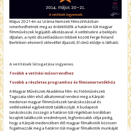
Május 20-21-én az Uránia Nemzeti Filmszínházban
ismerkedhetnek meg az érdeklődők a határon túli magyar
filmművészek legújabb alkotásaival. A vetítésekre a belépés
díjtalan, a nyitó díszelőadáson többek között Ferge Roland
Berlinben elismerő oklevéllel díjazott, El című etűdje is látható.
A vetítések látogatása ingyenes.
Tovább a vetítési műsorrendhez
Tovább a részletes programhoz és filmismertetőkhöz
A Magyar Művészeti Akadémia Film- és Fotóművészeti
Tagozata idén első alkalommal rendezi meg a Kárpát-
medencei magyar filmművészek tanácskozással és
vetítésekkel egybekötött találkozóját. A budapesti
tanácskozás összegzi a határon túli régiókban korábban
lezajlott találkozók eredményeit, legfontosabb célja pedig,
hogy a Kárpát-medencében élő magyar filmalkotók közösen
fogalmazzák meg a határon túli magyar filmalkotók munkáját