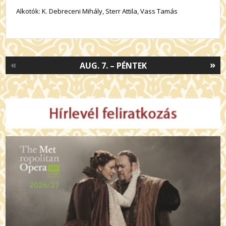
Alkotók: K. Debreceni Mihály, Sterr Attila, Vass Tamás
«
»
AUG. 7. – PÉNTEK