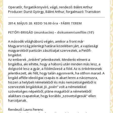
Operatőr, forgatókönyvíró, vágó, rendező: Bálint Arthur
Producer: Durst György, Bálint Arthur, forgalmazó: Transikon
2014. MÁJUS 20. KEDD
16.00 óra
-
FÁBRI TEREM
PETŐFI-BRIGÁD (munkacím) – dokumentumfilm (10’)
A második világháború végén, amikor a front már
Magyarország jelenlegi határai közelében járt, a vajdasági
magyarokból partizán zászlóaljat szerveztek, a Petőfi-
brigádot.
Az emberek „önként” jelentkeztek. Mindenki elment a
brigádba, aki elhitte, hogy a háború után minden más lesz, a
dolgozóé lesz a gyár, a földművesé a föld. Az is önkéntesnek
jelentkezett, aki félt, hogy talán agyonverik, ha otthon marad. A
brigád afféle ideológiai csapás is akart lenni a nácizmusra,
hiszen a helybeli németekből és más nemzetiségiekből is
szerveztek brigádokat. Jó „poén” volt a németekkel
szövetséges népekből, pláne magukból a németekből
alakítani csapatokat, hogy korábbi „szövetségesük” ellen
harcoljanak.
Rendező: Lavro Ferenc