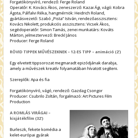
Forgatókönyvíró, rendező: Ferge Roland
Operatőr: K. Kovács Ákos, zeneszerző: Kazai Ági, vágó: Kobra
Ágota, Pálfalvi Réka, hangmérnök: Heidrich Roland,
gyártásvezető: Szabó „Pista” István, rendezőasszisztens:
Kovács Nikolett, produkciós asszisztens: Vicsek Ákos,
segédoperatőr: Simon Tamás, zenei munkatárs: Kováts
Márton, jelmeztervező: Breckl János
Producer: Ferge Roland
RÖVID TIPPEK MŰVÉSZEKNEK – 12-ES TIPP – animáció (2’)
Egy elvetett tippsorozat megmaradt epizódjának darabja,
amely a művészek kreatív folyamatában hívatott segíteni.
Szereplők: Apa és fia
Forgatókönyvíró, vágó, rendező: Gazdag Csongor
Producer: Csubrilo Zoltán, forgalmazó: Art Pictures Film
Production
A ROMLÁS VIRÁGAI –
kisjátékfilm (32’)
Burleszk, fekete komédia a
kelet-európai gyárak