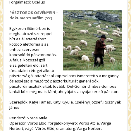
Forgalmazó: Ocellus
PÁSZTOROK ÖSVÉNYEIN –
dokumentumfilm (55’)
Egykoron Gömörben is
meghatározó szereppel
bírt az állattartáshoz
kötődő életforma s az
ehhez szervesen
kapcsolódó pásztorkodás.
A falusi közösségtől
elszigetelten élő, zárt
társadalmi réteget alkotó
pásztorság állattartással kapcsolatos ismereteit s a megannyi
ősiességet is megőrző pásztorkultúrát generációk,
pásztordinasztiák vitték tovább. Dél-Gömör dimbes-dombos
lankái közt még ma is látni juhnyájat s a nyájat terelő pásztort.
Szereplők: Katyi Tamás, Katyi Gyula, Cselényi József, Rusznyák
János
Rendező: Vörös Attila
Operatőr: Vörös Előd, forgatókönyvíró: Vörös Attila, Varga
Norbert, vágó: Vörös Előd, dramaturg: Varga Norbert