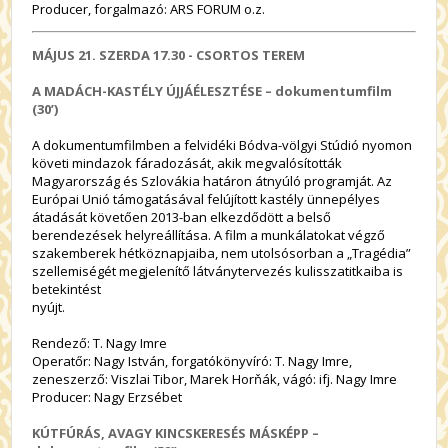
Producer, forgalmazó: ARS FORUM o.z.
MÁJUS 21. SZERDA
17.30 - CSORTOS TEREM
A MADÁCH-KASTÉLY ÚJJÁÉLESZTÉSE – dokumentumfilm
(30’)
A dokumentumfilmben a felvidéki Bódva-völgyi Stúdió nyomon
követi mindazok fáradozását, akik megvalósították
Magyarország és Szlovákia határon átnyúló programját. Az
Európai Unió támogatásával felújított kastély ünnepélyes
átadását követően 2013-ban elkezdődött a belső
berendezések helyreállítása. A film a munkálatokat végző
szakemberek hétköznapjaiba, nem utolsósorban a „Tragédia”
szellemiségét megjelenítő látványtervezés kulisszatitkaiba is
betekintést
nyújt.
Rendező: T. Nagy Imre
Operatőr: Nagy István, forgatókönyvíró: T. Nagy Imre,
zeneszerző: Viszlai Tibor, Marek Horňák, vágó: ifj. Nagy Imre
Producer: Nagy Erzsébet
KÚTFÚRÁS, AVAGY KINCSKERESÉS MÁSKÉPP –