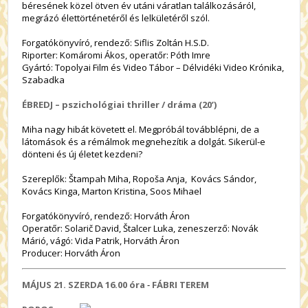
béresének közel ötven év utáni váratlan találkozásáról,
megrázó élettörténetéről és lelkületéről szól.
Forgatókönyvíró, rendező: Siflis Zoltán H.S.D.
Riporter: Komáromi Ákos, operatőr: Póth Imre
Gyártó: Topolyai Film és Video Tábor – Délvidéki Video Krónika,
Szabadka
ÉBREDJ – pszichológiai thriller / dráma (20’)
Miha nagy hibát követett el. Megpróbál továbblépni, de a
látomások és a rémálmok megnehezítik a dolgát. Sikerül-e
dönteni és új életet kezdeni?
Szereplők: Štampah Miha, Ropoša Anja, Kovács Sándor,
Kovács Kinga, Marton Kristina, Soos Mihael
Forgatókönyvíró, rendező: Horváth Áron
Operatőr: Solarič David, Štalcer Luka, zeneszerző: Novák
Márió, vágó: Vida Patrik, Horváth Áron
Producer: Horváth Áron
MÁJUS 21. SZERDA
16.00 óra
-
FÁBRI TEREM