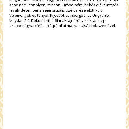
soha nem lesz olyan, mint az Európa-párti, békés diáktüntetés
tavaly december elsejei brutális szétverése előtt volt.
Vélemények és tények Kijevből, Lembergből és Ungvárról.
Maydan 2.0. Dokumentumfilm Ukrajnáról, az ukrán nép
szabadságharcáról – kárpátaljai magyar újságírók szemével.