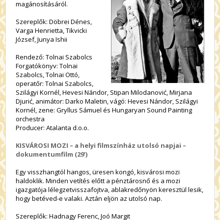
magánosításáról.
Szereplők: Döbrei Dénes,
Varga Henrietta, Tikvicki
József, Junya Ishii
Rendező: Tolnai Szabolcs
Forgatókönyv: Tolnai
Szabolcs, Tolnai Ottó,
operatőr: Tolnai Szabolcs,
Szilágyi Kornél, Hevesi Nándor, Stipan Milodanović, Mirjana
Djurić, animátor: Darko Maletin, vágó: Hevesi Nándor, Szilágyi
Kornél, zene: Gryllus Sámuel és Hungaryan Sound Painting
orchestra
Producer: Atalanta d.o.o.
KISVÁROSI MOZI – a helyi filmszínház utolsó napjai –
dokumentumfilm (29’)
Egy visszhangtól hangos, üresen kongó, kisvárosi mozi
haldoklik. Minden vetítés előtt a pénztárosnő és a mozi
igazgatója lélegzetvisszafojtva, ablakredőnyön keresztül lesik,
hogy betéved-e valaki. Aztán eljön az utolsó nap.
Szereplők: Hadnagy Ferenc, Joó Margit