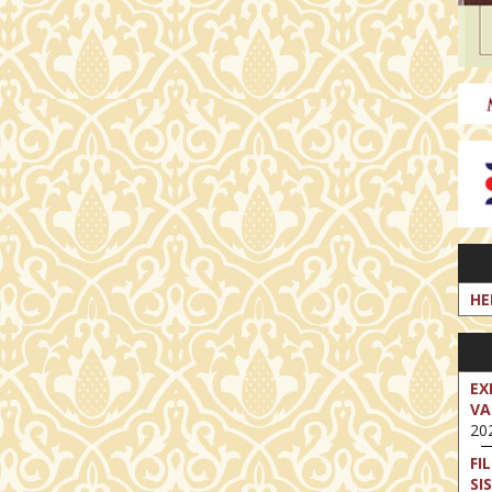
HE
EX
VA
202
FI
SI