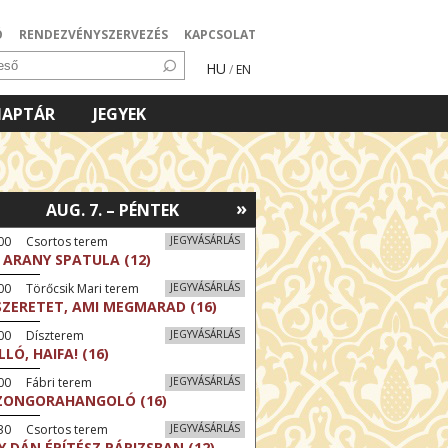
Ó
RENDEZVÉNYSZERVEZÉS
KAPCSOLAT
HU
/
EN
NAPTÁR
JEGYEK
»
AUG. 7. – PÉNTEK
:00 Csortos terem
JEGYVÁSÁRLÁS
 ARANY SPATULA (12)
00 Törőcsik Mari terem
JEGYVÁSÁRLÁS
SZERETET, AMI MEGMARAD (16)
:00 Díszterem
JEGYVÁSÁRLÁS
LLÓ, HAIFA! (16)
00 Fábri terem
JEGYVÁSÁRLÁS
ZONGORAHANGOLÓ (16)
:30 Csortos terem
JEGYVÁSÁRLÁS
Y DÁN ÉPÍTÉSZ PÁRIZSBAN (12)