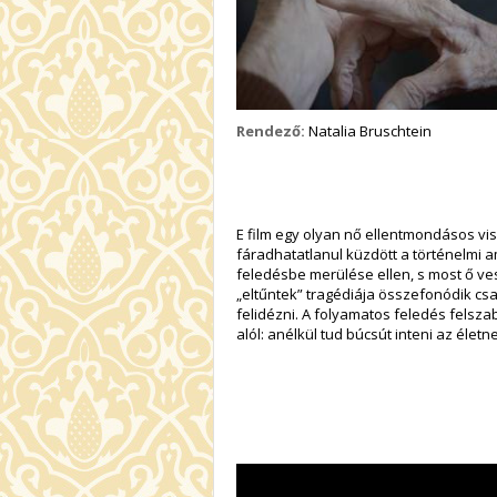
Rendező:
Natalia Bruschtein
E film egy olyan nő ellentmondásos vi
fáradhatatlanul küzdött a történelmi 
feledésbe merülése ellen, s most ő ves
„eltűntek” tragédiája összefonódik cs
felidézni. A folyamatos feledés felsz
alól: anélkül tud búcsút inteni az életn