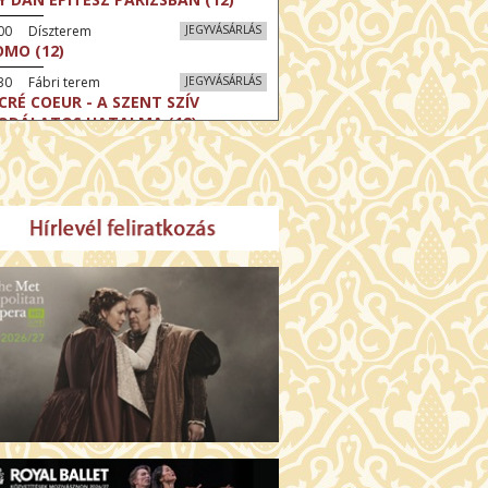
:00 Díszterem
JEGYVÁSÁRLÁS
MO (12)
30 Fábri terem
JEGYVÁSÁRLÁS
CRÉ COEUR - A SZENT SZÍV
ODÁLATOS HATALMA (12)
30 Törőcsik Mari terem
JEGYVÁSÁRLÁS
ERELMEM, MAROKKÓ (16)
:30 Csortos terem
JEGYVÁSÁRLÁS
HÁCS – VILÁGOK HARCA (12)
:00 Díszterem
JEGYVÁSÁRLÁS
ÜSSZEIA (16)
:30 Csortos terem
JEGYVÁSÁRLÁS
GHÍVÁS (16)
30 Fábri terem
JEGYVÁSÁRLÁS
SERŰ KARÁCSONY (16)
00 Törőcsik Mari terem
JEGYVÁSÁRLÁS
 IDEGEN (16)