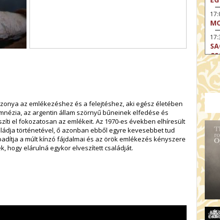
17
MO
17:
SA
CS
17:
SZ
17
MO
szonya az emlékezéshez és a felejtéshez, aki egész életében
amnézia, az argentin állam szörnyű bűneinek elfedése és
19
zíti el fokozatosan az emlékeit. Az 1970-es években elhíresült
OD
aládja történetével, ő azonban ebből egyre kevesebbet tud
19
abadítja a múlt kínzó fájdalmai és az örök emlékezés kényszere
ME
ek, hogy elárulná egykor elveszített családját.
19:
KE
20:
AZ