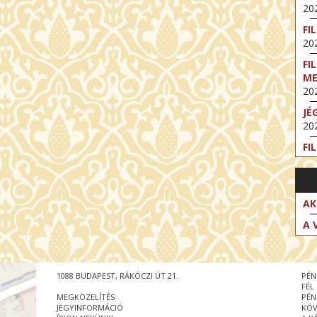
202
FI
202
FI
M
202
JÉ
202
FI
202
FI
202
AK
EX
A 
VA
202
NT
1088 BUDAPEST, RÁKÓCZI ÚT 21.
PÉN
ST
FÉL
202
MEGKÖZELÍTÉS
PÉN
JEGYINFORMÁCIÓ
KÖV
BE