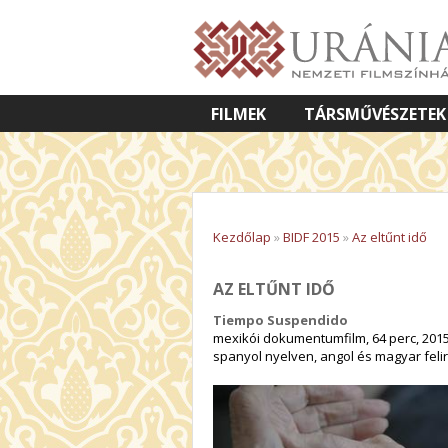
FILMEK
TÁRSMŰVÉSZETEK
VETÍTETT KÉPES ELŐADÁSOK
Kezdőlap
»
BIDF 2015
»
Az eltűnt idő
AZ ELTŰNT IDŐ
Tiempo Suspendido
mexikói dokumentumfilm, 64 perc, 201
spanyol nyelven, angol és magyar felir