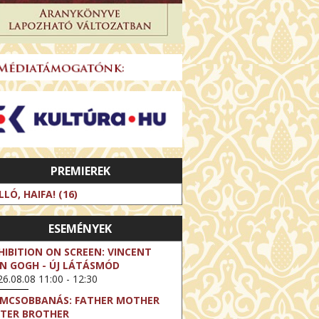
PREMIEREK
LLÓ, HAIFA! (16)
ESEMÉNYEK
HIBITION ON SCREEN: VINCENT
N GOGH - ÚJ LÁTÁSMÓD
6.08.08 11:00 - 12:30
LMCSOBBANÁS: FATHER MOTHER
STER BROTHER