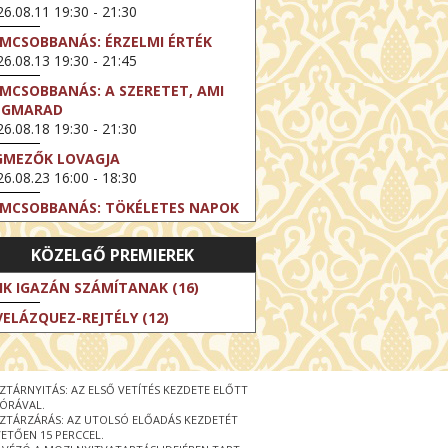
6.08.11 19:30 - 21:30
LMCSOBBANÁS: ÉRZELMI ÉRTÉK
6.08.13 19:30 - 21:45
LMCSOBBANÁS: A SZERETET, AMI
EGMARAD
6.08.18 19:30 - 21:30
GMEZŐK LOVAGJA
6.08.23 16:00 - 18:30
LMCSOBBANÁS: TÖKÉLETES NAPOK
6.08.25 19:30 - 21:45
KÖZELGŐ PREMIEREK
LMCSOBBANÁS: IFJÚSÁG
6.08.27 19:30 - 21:30
IK IGAZÁN SZÁMÍTANAK (16)
HIBITION ON SCREEN: VINCENT
VELÁZQUEZ-REJTÉLY (12)
N GOGH - ÚJ LÁTÁSMÓD
6.08.30 11:00 - 12:30
 LIVE / DAVID IRELAND: THE FIFTH
ZTÁRNYITÁS: AZ ELSŐ VETÍTÉS KEZDETE ELŐTT
EP
 ÓRÁVAL.
6.09.01 19:00 - 21:00
ZTÁRZÁRÁS: AZ UTOLSÓ ELŐADÁS KEZDETÉT
ETŐEN 15 PERCCEL.
RLIN ELESTE