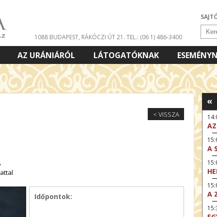
SAJT
1088 BUDAPEST, RÁKÓCZI ÚT 21.
TEL.: (06 1) 486-3400
AZ URÁNIÁRÓL
LÁTOGATÓKNAK
ESEMÉNY
«
< VISSZA
14
AZ
15:
A 
15
5
HE
attal
15:
A 
Időpontok:
15
EG