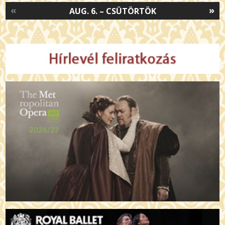
«
»
AUG. 6. – CSÜTÖRTÖK