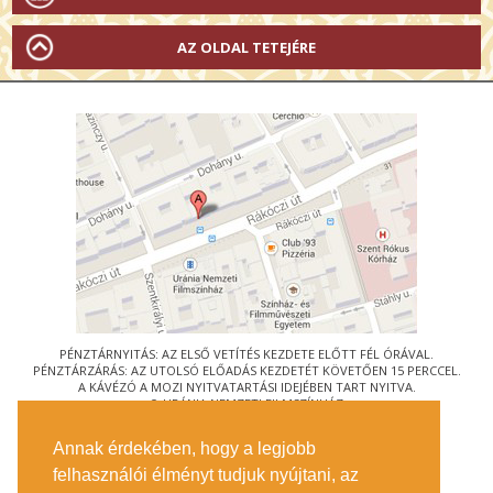
AZ OLDAL TETEJÉRE
PÉNZTÁRNYITÁS: AZ ELSŐ VETÍTÉS KEZDETE ELŐTT FÉL ÓRÁVAL.
PÉNZTÁRZÁRÁS: AZ UTOLSÓ ELŐADÁS KEZDETÉT KÖVETŐEN 15 PERCCEL.
A KÁVÉZÓ A MOZI NYITVATARTÁSI IDEJÉBEN TART NYITVA.
© URÁNIA NEMZETI FILMSZÍNHÁZ
AZ
ART-MOZI EGYESÜLET
TAGMOZIJA
Annak érdekében, hogy a legjobb
1088 BUDAPEST, RÁKÓCZI ÚT 21.
felhasználói élményt tudjuk nyújtani, az