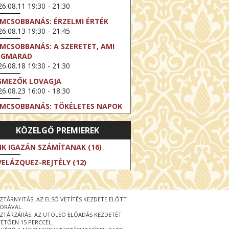
6.08.11 19:30 - 21:30
LMCSOBBANÁS: ÉRZELMI ÉRTÉK
6.08.13 19:30 - 21:45
LMCSOBBANÁS: A SZERETET, AMI
EGMARAD
6.08.18 19:30 - 21:30
GMEZŐK LOVAGJA
6.08.23 16:00 - 18:30
LMCSOBBANÁS: TÖKÉLETES NAPOK
6.08.25 19:30 - 21:45
KÖZELGŐ PREMIEREK
LMCSOBBANÁS: IFJÚSÁG
6.08.27 19:30 - 21:30
IK IGAZÁN SZÁMÍTANAK (16)
HIBITION ON SCREEN: VINCENT
VELÁZQUEZ-REJTÉLY (12)
N GOGH - ÚJ LÁTÁSMÓD
6.08.30 11:00 - 12:30
 LIVE / DAVID IRELAND: THE FIFTH
ZTÁRNYITÁS: AZ ELSŐ VETÍTÉS KEZDETE ELŐTT
EP
 ÓRÁVAL.
6.09.01 19:00 - 21:00
ZTÁRZÁRÁS: AZ UTOLSÓ ELŐADÁS KEZDETÉT
ETŐEN 15 PERCCEL.
RLIN ELESTE