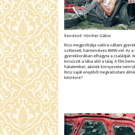
Rendező:
Hörcher Gábor
Ricsi megpróbálja valóra váltani gyerek
szétesett, harmincéves BMW-vel. Az a v
gyerekkorában elhagyta a családját.
kicsúszik a lába alól a talaj. A film 
fiatalember, akinek környezete nem t
Ricsi saját erejéből megvalósítani álm
kitörésre?