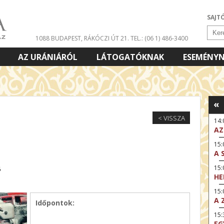
SAJT
1088 BUDAPEST, RÁKÓCZI ÚT 21.
TEL.: (06 1) 486-3400
AZ URÁNIÁRÓL
LÁTOGATÓKNAK
ESEMÉNY
«
< VISSZA
14
AZ
15:
A 
15
6
HE
15:
A 
Időpontok:
15
EG