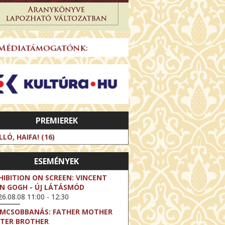
PREMIEREK
LLÓ, HAIFA! (16)
ESEMÉNYEK
HIBITION ON SCREEN: VINCENT
N GOGH - ÚJ LÁTÁSMÓD
6.08.08 11:00 - 12:30
LMCSOBBANÁS: FATHER MOTHER
STER BROTHER