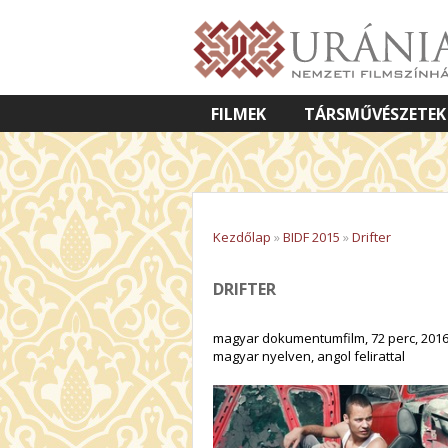
FILMEK
TÁRSMŰVÉSZETEK
VETÍTETT KÉPES ELŐADÁSOK
Kezdőlap
»
BIDF 2015
»
Drifter
DRIFTER
magyar dokumentumfilm, 72 perc, 201
magyar nyelven, angol felirattal