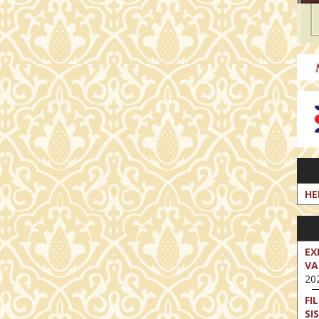
HE
EX
VA
202
FI
SI