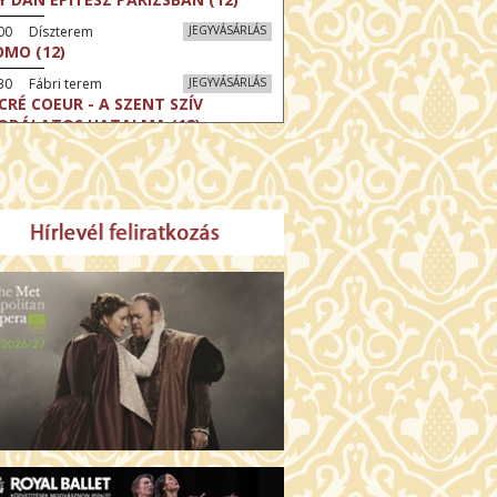
:00 Díszterem
JEGYVÁSÁRLÁS
MO (12)
30 Fábri terem
JEGYVÁSÁRLÁS
CRÉ COEUR - A SZENT SZÍV
ODÁLATOS HATALMA (12)
30 Törőcsik Mari terem
JEGYVÁSÁRLÁS
ERELMEM, MAROKKÓ (16)
:30 Csortos terem
JEGYVÁSÁRLÁS
HÁCS – VILÁGOK HARCA (12)
:00 Díszterem
JEGYVÁSÁRLÁS
ÜSSZEIA (16)
:30 Csortos terem
JEGYVÁSÁRLÁS
GHÍVÁS (16)
30 Fábri terem
JEGYVÁSÁRLÁS
SERŰ KARÁCSONY (16)
00 Törőcsik Mari terem
JEGYVÁSÁRLÁS
 IDEGEN (16)