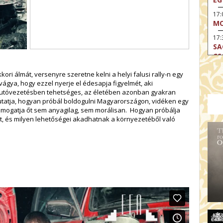
17
MO
17:
SA
CS
17:
kori álmát, versenyre szeretne kelni a helyi falusi rally-n egy
SZ
ágya, hogy ezzel nyerje el édesapja figyelmét, aki
 Autóvezetésben tehetséges, az életében azonban gyakran
17
bemutatja, hogyan próbál boldogulni Magyarországon, vidéken egy
MO
ámogatja őt sem anyagilag, sem morálisan. Hogyan próbálja
19
át, és milyen lehetőségei akadhatnak a környezetéből való
OD
19
ME
19:
KE
20:
AZ