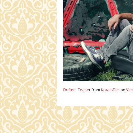
Drifter - Teaser
from
KraatsFilm
on
Vim