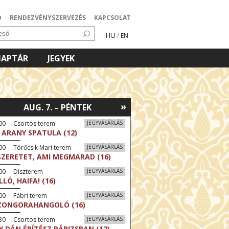
Ó
RENDEZVÉNYSZERVEZÉS
KAPCSOLAT
HU
/
EN
NAPTÁR
JEGYEK
»
AUG. 7. – PÉNTEK
:00 Csortos terem
JEGYVÁSÁRLÁS
 ARANY SPATULA (12)
00 Törőcsik Mari terem
JEGYVÁSÁRLÁS
SZERETET, AMI MEGMARAD (16)
:00 Díszterem
JEGYVÁSÁRLÁS
LLÓ, HAIFA! (16)
00 Fábri terem
JEGYVÁSÁRLÁS
ZONGORAHANGOLÓ (16)
:30 Csortos terem
JEGYVÁSÁRLÁS
Y DÁN ÉPÍTÉSZ PÁRIZSBAN (12)