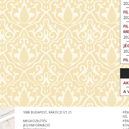
202
FI
202
FI
M
202
JÉ
202
FI
202
FI
202
AK
EX
A 
VA
202
NT
1088 BUDAPEST, RÁKÓCZI ÚT 21.
PÉN
ST
FÉL
202
MEGKÖZELÍTÉS
PÉN
JEGYINFORMÁCIÓ
KÖV
BE