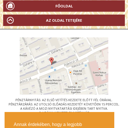
FŐOLDAL
AZ OLDAL TETEJÉRE
PÉNZTÁRNYITÁS: AZ ELSŐ VETÍTÉS KEZDETE ELŐTT FÉL ÓRÁVAL.
PÉNZTÁRZÁRÁS: AZ UTOLSÓ ELŐADÁS KEZDETÉT KÖVETŐEN 15 PERCCEL.
A KÁVÉZÓ A MOZI NYITVATARTÁSI IDEJÉBEN TART NYITVA.
© URÁNIA NEMZETI FILMSZÍNHÁZ
AZ
ART-MOZI EGYESÜLET
TAGMOZIJA
Annak érdekében, hogy a legjobb
1088 BUDAPEST, RÁKÓCZI ÚT 21.