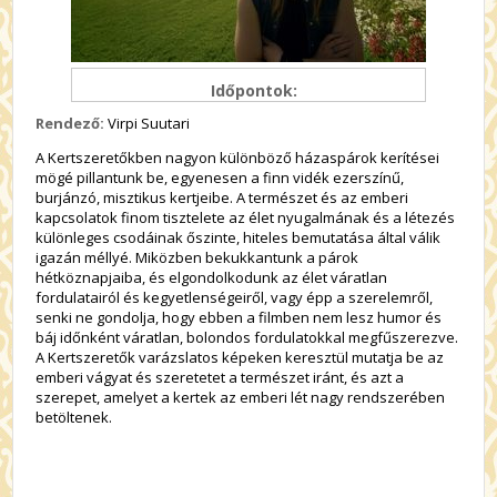
Időpontok:
Rendező:
Virpi Suutari
A Kertszeretőkben nagyon különböző házaspárok kerítései
mögé pillantunk be, egyenesen a finn vidék ezerszínű,
burjánzó, misztikus kertjeibe. A természet és az emberi
kapcsolatok finom tisztelete az élet nyugalmának és a létezés
különleges csodáinak őszinte, hiteles bemutatása által válik
igazán méllyé. Miközben bekukkantunk a párok
hétköznapjaiba, és elgondolkodunk az élet váratlan
fordulatairól és kegyetlenségeiről, vagy épp a szerelemről,
senki ne gondolja, hogy ebben a filmben nem lesz humor és
báj időnként váratlan, bolondos fordulatokkal megfűszerezve.
A Kertszeretők varázslatos képeken keresztül mutatja be az
emberi vágyat és szeretetet a természet iránt, és azt a
szerepet, amelyet a kertek az emberi lét nagy rendszerében
betöltenek.