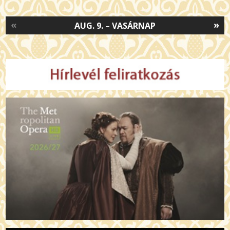
«
»
AUG. 9. – VASÁRNAP