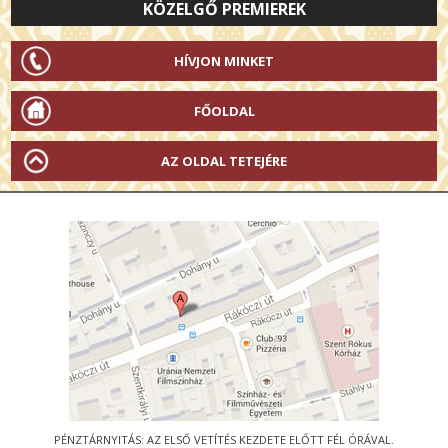
KÖZELGŐ PREMIEREK
HÍVJON MINKET
FŐOLDAL
AZ OLDAL TETEJÉRE
PÉNZTÁRNYITÁS: AZ ELSŐ VETÍTÉS KEZDETE ELŐTT FÉL ÓRÁVAL.