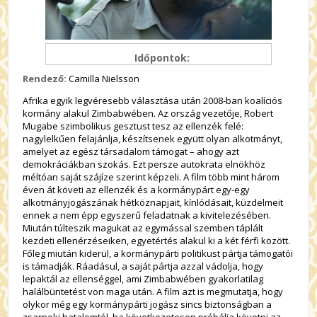
Időpontok:
Rendező:
Camilla Nielsson
Afrika egyik legvéresebb választása után 2008-ban koalíciós
kormány alakul Zimbabwében. Az ország vezetője, Robert
Mugabe szimbolikus gesztust tesz az ellenzék felé:
nagylelkűen felajánlja, készítsenek együtt olyan alkotmányt,
amelyet az egész társadalom támogat – ahogy azt
demokráciákban szokás. Ezt persze autokrata elnökhöz
méltóan saját szájíze szerint képzeli. A film több mint három
éven át követi az ellenzék és a kormánypárt egy-egy
alkotmányjogászának hétköznapjait, kínlódásait, küzdelmeit
ennek a nem épp egyszerű feladatnak a kivitelezésében.
Miután túlteszik magukat az egymással szemben táplált
kezdeti ellenérzéseiken, egyetértés alakul ki a két férfi között.
Főleg miután kiderül, a kormánypárti politikust pártja támogatói
is támadják. Ráadásul, a saját pártja azzal vádolja, hogy
lepaktál az ellenséggel, ami Zimbabwében gyakorlatilag
halálbüntetést von maga után. A film azt is megmutatja, hogy
olykor még egy kormánypárti jogász sincs biztonságban a