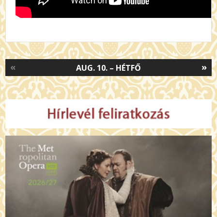
«
»
AUG. 10. – HÉTFŐ