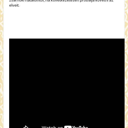
zsarnoki hatalomtól, ha következetesen próbálja követni az
elveit.