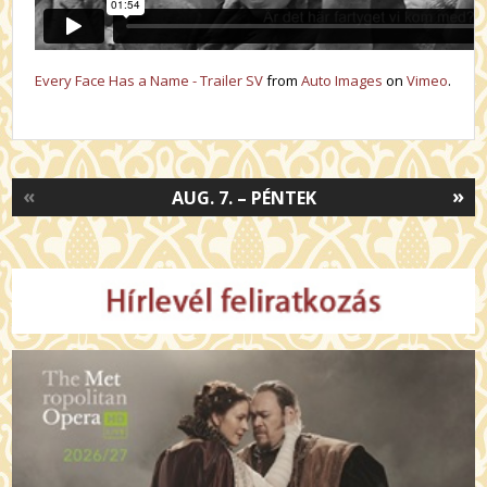
Every Face Has a Name - Trailer SV
from
Auto Images
on
Vimeo
.
«
»
AUG. 7. – PÉNTEK