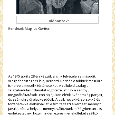
Időpontok:
Rendező:
Magnus Gertten
Az 1945 április 28-án készült archív felvételen a második
világháborút túlélt Elsie, Bernard, Nerit és a többiek magukra
ismerve elmesélik történeteiket. A celluloid szalag a
felszabadulás pillanatát rögzítette, ahogy a szörnyű
megpróbáltatások után hajójukon elérik Svédország partjait,
és számukra új élet kezdődik. Arcaik nevekké, sorsokká és
történetekké alakulnak át. A film felteszi a kérdést: mennyit
javult azóta a helyzet, mennyit változtunk mi? Egyben arra is
emlékeztetnek, hogy minden egyes menekülteket szállító