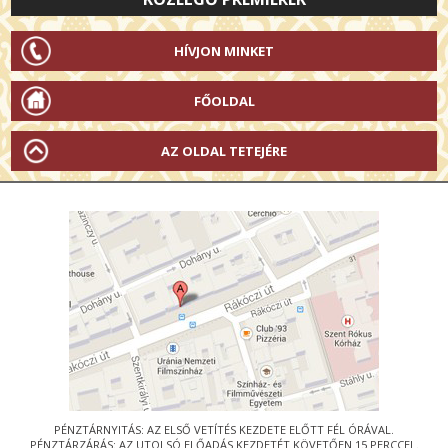
HÍVJON MINKET
FŐOLDAL
AZ OLDAL TETEJÉRE
PÉNZTÁRNYITÁS: AZ ELSŐ VETÍTÉS KEZDETE ELŐTT FÉL ÓRÁVAL.
PÉNZTÁRZÁRÁS: AZ UTOLSÓ ELŐADÁS KEZDETÉT KÖVETŐEN 15 PERCCEL.