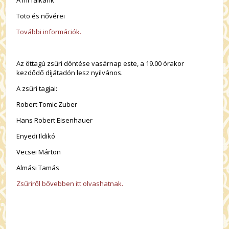
A mi falkánk
Toto és nővérei
További információk.
Az öttagú zsűri döntése vasárnap este, a 19.00 órakor
kezdődő díjátadón lesz nyilvános.
A zsűri tagjai:
Robert Tomic Zuber
Hans Robert Eisenhauer
Enyedi Ildikó
Vecsei Márton
Almási Tamás
Zsűriről bővebben itt olvashatnak.