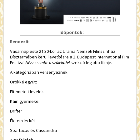
Időpontok:
Rendező:
Vasárnap este 21.30-kor az Uránia Nemzeti Filmszínház
Dísztermében kerül levetítésre a 2. Budapest International Film
Festival
Nézz szembe a szüleiddel
szekció legjobb filmje.
A kategóriában versenyeznek:
Örökké együtt
Eltemetett levelek
Káin gyermekei
Drifter
Életem leckéi
Spartacus és Cassandra