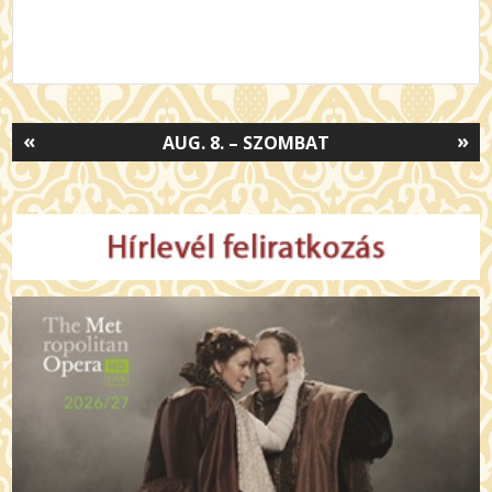
«
»
AUG. 8. – SZOMBAT