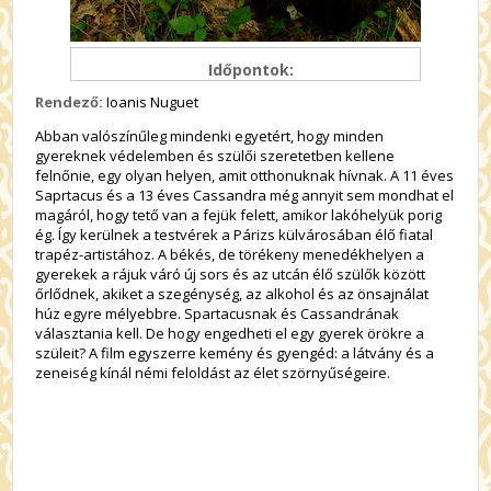
Időpontok:
Rendező:
Ioanis Nuguet
Abban valószínűleg mindenki egyetért, hogy minden
gyereknek védelemben és szülői szeretetben kellene
felnőnie, egy olyan helyen, amit otthonuknak hívnak. A 11 éves
Saprtacus és a 13 éves Cassandra még annyit sem mondhat el
magáról, hogy tető van a fejük felett, amikor lakóhelyük porig
ég. Így kerülnek a testvérek a Párizs külvárosában élő fiatal
trapéz-artistához. A békés, de törékeny menedékhelyen a
gyerekek a rájuk váró új sors és az utcán élő szülők között
őrlődnek, akiket a szegénység, az alkohol és az önsajnálat
húz egyre mélyebbre. Spartacusnak és Cassandrának
választania kell. De hogy engedheti el egy gyerek örökre a
szüleit? A film egyszerre kemény és gyengéd: a látvány és a
zeneiség kínál némi feloldást az élet szörnyűségeire.