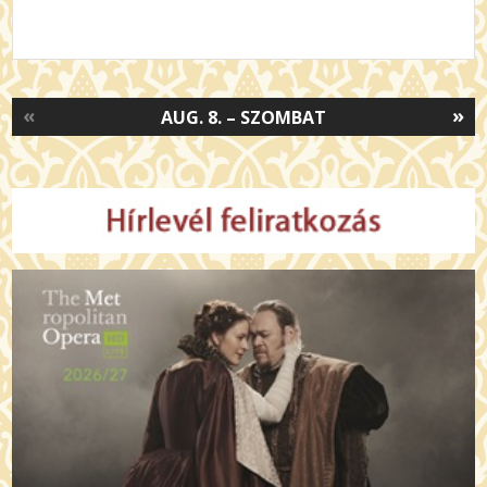
«
»
AUG. 8. – SZOMBAT