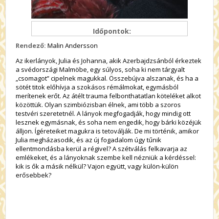
Időpontok:
Rendező:
Malin Andersson
Az ikerlányok, Julia és Johanna, akik Azerbajdzsánból érkeztek
a svédországi Malmöbe, egy súlyos, soha ki nem tárgyalt
„csomagot” cipelnek magukkal. Összebújva alszanak, és ha a
sötét titok előhívja a szokásos rémálmokat, egymásból
merítenek erőt. Az átélt trauma felbonthatatlan köteléket alkot
közöttük. Olyan szimbiózisban élnek, ami több a szoros
testvéri szeretetnél. A lányok megfogadják, hogy mindig ott
lesznek egymásnak, és soha nem engedik, hogy bárki közéjük
álljon. Ígéreteiket magukra is tetoválják. De mi történik, amikor
Julia megházasodik, és az új fogadalom úgy tűnik
ellentmondásba kerül a régivel? A szétválás felkavarja az
emlékeket, és a lányoknak szembe kell nézniük a kérdéssel:
kik is ők a másik nélkül? Vajon együtt, vagy külön-külön
erősebbek?