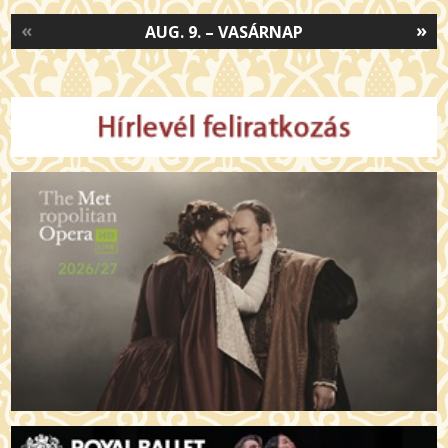
«
»
AUG. 9. – VASÁRNAP