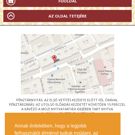
FŐOLDAL
AZ OLDAL TETEJÉRE
PÉNZTÁRNYITÁS: AZ ELSŐ VETÍTÉS KEZDETE ELŐTT FÉL ÓRÁVAL.
PÉNZTÁRZÁRÁS: AZ UTOLSÓ ELŐADÁS KEZDETÉT KÖVETŐEN 15 PERCCEL.
A KÁVÉZÓ A MOZI NYITVATARTÁSI IDEJÉBEN TART NYITVA.
© URÁNIA NEMZETI FILMSZÍNHÁZ
AZ
ART-MOZI EGYESÜLET
TAGMOZIJA
Annak érdekében, hogy a legjobb
1088 BUDAPEST, RÁKÓCZI ÚT 21.
felhasználói élményt tudjuk nyújtani, az