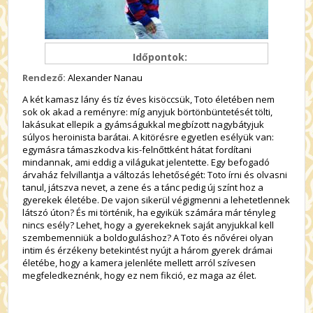
Időpontok:
Rendező:
Alexander Nanau
A két kamasz lány és tíz éves kisöccsük, Toto életében nem
sok ok akad a reményre: míg anyjuk börtönbüntetését tölti,
lakásukat ellepik a gyámságukkal megbízott nagybátyjuk
súlyos heroinista barátai. A kitörésre egyetlen esélyük van:
egymásra támaszkodva kis-felnőttként hátat fordítani
mindannak, ami eddig a világukat jelentette. Egy befogadó
árvaház felvillantja a változás lehetőségét: Toto írni és olvasni
tanul, játszva nevet, a zene és a tánc pedig új színt hoz a
gyerekek életébe. De vajon sikerül végigmenni a lehetetlennek
látszó úton? És mi történik, ha egyikük számára már tényleg
nincs esély? Lehet, hogy a gyerekeknek saját anyjukkal kell
szembemenniük a boldoguláshoz? A Toto és nővérei olyan
intim és érzékeny betekintést nyújt a három gyerek drámai
életébe, hogy a kamera jelenléte mellett arról szívesen
megfeledkeznénk, hogy ez nem fikció, ez maga az élet.