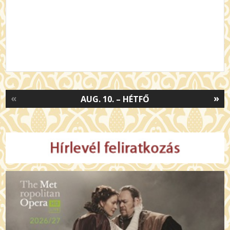
«
»
AUG. 10. – HÉTFŐ