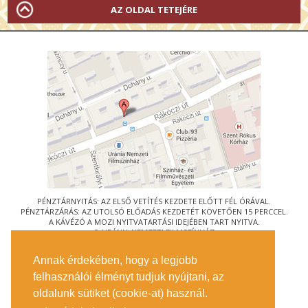
AZ OLDAL TETEJÉRE
PÉNZTÁRNYITÁS: AZ ELSŐ VETÍTÉS KEZDETE ELŐTT FÉL ÓRÁVAL.
PÉNZTÁRZÁRÁS: AZ UTOLSÓ ELŐADÁS KEZDETÉT KÖVETŐEN 15 PERCCEL.
A KÁVÉZÓ A MOZI NYITVATARTÁSI IDEJÉBEN TART NYITVA.
© URÁNIA NEMZETI FILMSZÍNHÁZ
AZ
ART-MOZI EGYESÜLET
TAGMOZIJA
Annak érdekében, hogy a legjobb
1088 BUDAPEST, RÁKÓCZI ÚT 21.
felhasználói élményt tudjuk nyújtani, az
MEGKÖZELÍTÉS
oldalunk sütiket (cookie-at) használ.
JEGYINFORMÁCIÓ