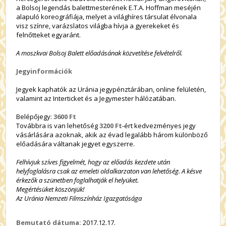
a Bolsoj legendás balettmesterének E.T.A. Hoffman meséjén
alapuló koreográfiája, melyet a világhíres társulat élvonala
visz színre, varázslatos világba hívja a gyerekeket és
felnőtteket egyaránt.
A moszkvai Bolsoj Balett előadásának közvetítése felvételről.
Jegyinformációk
Jegyek kaphatók az Uránia jegypénztárában, online felületén,
valamint az Interticket és a Jegymester hálózatában.
Belépőjegy:
3600 Ft
Továbbra is van lehetőség
3200 Ft
-ért kedvezményes jegy
vásárlására azoknak, akik az évad legalább három különböző
előadására váltanak jegyet egyszerre.
Felhívjuk szíves figyelmét, hogy az előadás kezdete után
helyfoglalásra csak az emeleti oldalkarzaton van lehetőség. A késve
érkezők a szünetben foglalhatják el helyüket.
Megértésüket köszönjük!
Az Uránia Nemzeti Filmszínház Igazgatósága
Bemutató dátuma:
2017.12.17.