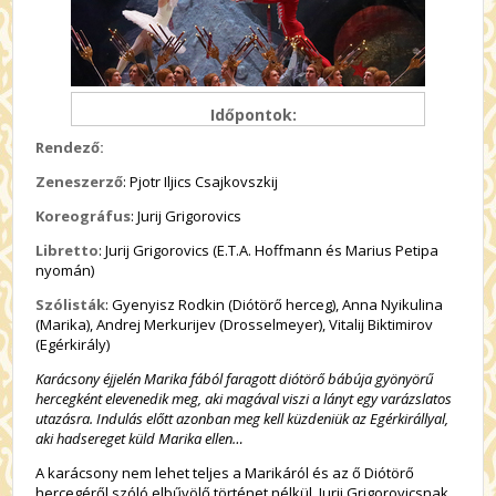
Időpontok:
Rendező:
Zeneszerző
: Pjotr Iljics Csajkovszkij
Koreográfus
: Jurij Grigorovics
Libretto
: Jurij Grigorovics (E.T.A. Hoffmann és Marius Petipa
nyomán)
Szólisták
: Gyenyisz Rodkin (Diótörő herceg), Anna Nyikulina
(Marika), Andrej Merkurijev (Drosselmeyer), Vitalij Biktimirov
(Egérkirály)
Karácsony éjjelén Marika fából faragott diótörő bábúja gyönyörű
hercegként elevenedik meg, aki magával viszi a lányt egy varázslatos
utazásra. Indulás előtt azonban meg kell küzdeniük az Egérkirállyal,
aki hadsereget küld Marika ellen…
A karácsony nem lehet teljes a Marikáról és az ő Diótörő
hercegéről szóló elbűvölő történet nélkül. Jurij Grigorovicsnak,