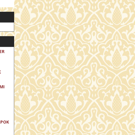
ER
K
MI
APOK