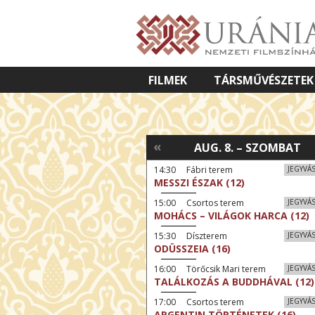
FILMEK
TÁRSMŰVÉSZETEK
VETÍTETT KÉPES ELŐADÁSOK
«
AUG. 8. – SZOMBAT
14:30 Fábri terem
JEGYVÁ
MESSZI ÉSZAK (12)
15:00 Csortos terem
JEGYVÁ
MOHÁCS – VILÁGOK HARCA (12)
15:30 Díszterem
JEGYVÁ
ODÜSSZEIA (16)
16:00 Törőcsik Mari terem
JEGYVÁ
TALÁLKOZÁS A BUDDHÁVAL (12)
17:00 Csortos terem
JEGYVÁ
ARGENTIN TÖRTÉNETEK (16)