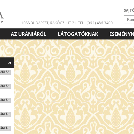
SAJT
1088 BUDAPEST, RÁKÓCZI ÚT 21.
TEL.: (06 1) 486-3400
AZ URÁNIÁRÓL
LÁTOGATÓKNAK
ESEMÉNY
»
SÁRLÁS
SÁRLÁS
SÁRLÁS
SÁRLÁS
SÁRLÁS