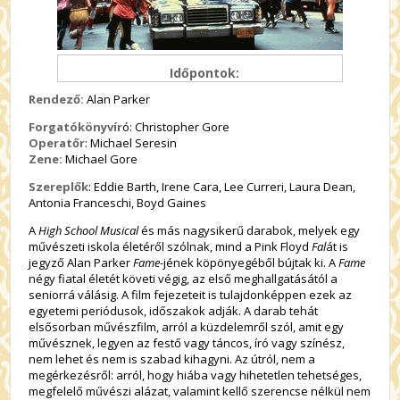
Időpontok:
Rendező:
Alan Parker
Forgatókönyvír
ó: Christopher Gore
Operatőr
: Michael Seresin
Zene:
Michael Gore
Szereplők
: Eddie Barth, Irene Cara, Lee Curreri, Laura Dean,
Antonia Franceschi, Boyd Gaines
A
High School Musical
és más nagysikerű darabok, melyek egy
művészeti iskola életéről szólnak, mind a Pink Floyd
Fal
át is
jegyző Alan Parker
Fame
-jének köpönyegéből bújtak ki. A
Fame
négy fiatal életét követi végig, az első meghallgatásától a
seniorrá válásig. A film fejezeteit is tulajdonképpen ezek az
egyetemi periódusok, időszakok adják. A darab tehát
elsősorban művészfilm, arról a küzdelemről szól, amit egy
művésznek, legyen az festő vagy táncos, író vagy színész,
nem lehet és nem is szabad kihagyni. Az útról, nem a
megérkezésről: arról, hogy hiába vagy hihetetlen tehetséges,
megfelelő művészi alázat, valamint kellő szerencse nélkül nem