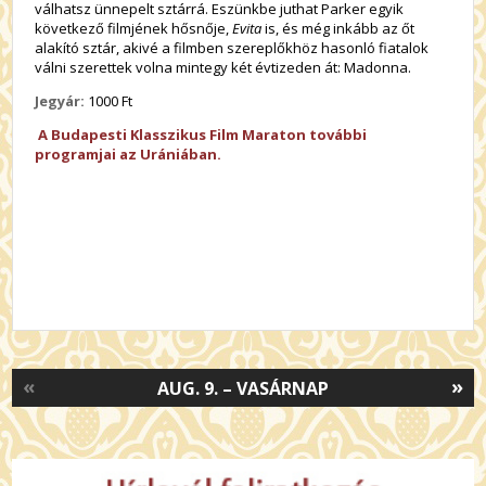
válhatsz ünnepelt sztárrá. Eszünkbe juthat Parker egyik
következő filmjének hősnője,
Evita
is, és még inkább az őt
alakító sztár, akivé a filmben szereplőkhöz hasonló fiatalok
válni szerettek volna mintegy két évtizeden át: Madonna.
Jegyár:
1000 Ft
A Budapesti Klasszikus Film Maraton további
programjai az Urániában.
«
»
AUG. 9. – VASÁRNAP