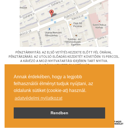
PÉNZTÁRNYITÁS: AZ ELSŐ VETÍTÉS KEZDETE ELŐTT FÉL ÓRÁVAL.
PÉNZTÁRZÁRÁS: AZ UTOLSÓ ELŐADÁS KEZDETÉT KÖVETŐEN 15 PERCCEL.
A KÁVÉZÓ A MOZI NYITVATARTÁSI IDEJÉBEN TART NYITVA.
© URÁNIA NEMZETI FILMSZÍNHÁZ
AZ
ART-MOZI EGYESÜLET
TAGMOZIJA
Annak érdekében, hogy a legjobb
1088 BUDAPEST, RÁKÓCZI ÚT 21.
felhasználói élményt tudjuk nyújtani, az
MEGKÖZELÍTÉS
oldalunk sütiket (cookie-at) használ.
JEGYINFORMÁCIÓ
ÍRJON NEKÜNK!
adatvédelmi nyilatkozat
KÖZÉRDEKŰ ADATOK
SAJTÓ
ADATVÉDELMI TÁJÉKOZTATÓ
Rendben