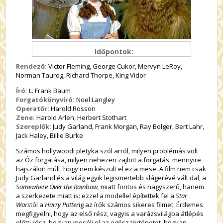
Időpontok:
Rendező:
Victor Fleming, George Cukor, Mervyn LeRoy,
Norman Taurog, Richard Thorpe, King Vidor
Író:
L. Frank Baum
Forgatókönyvíró:
Noel Langley
Operatőr:
Harold Rosson
Zene:
Harold Arlen, Herbert Stothart
Szereplők:
Judy Garland, Frank Morgan, Ray Bolger, Bert Lahr,
Jack Haley, Billie Burke
Számos hollywoodi pletyka szól arról, milyen problémás volt
az Óz forgatása, milyen nehezen zajlott a forgatás, mennyire
hajszálon múlt, hogy nem készült el ez a mese. A film nem csak
Judy Garland és a világ egyik legismertebb slágerévé vált dal, a
Somewhere Over the Rainbow,
miatt fontos és nagyszerű, hanem
a szerkezete miatt is: ezzel a modellel építettek fel a
Star
Wars
tól a
Harry Potter
ig az írók számos sikeres filmet. Érdemes
megfigyelni, hogy az első rész, vagyis a varázsvilágba átlépés
előtti rész, hogyan meséli el az egész történetet, hogyan