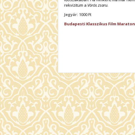
rekvizitum a
Vörös zsaru
.
Jegyár:
1000 Ft
Budapesti Klasszikus Film Maraton