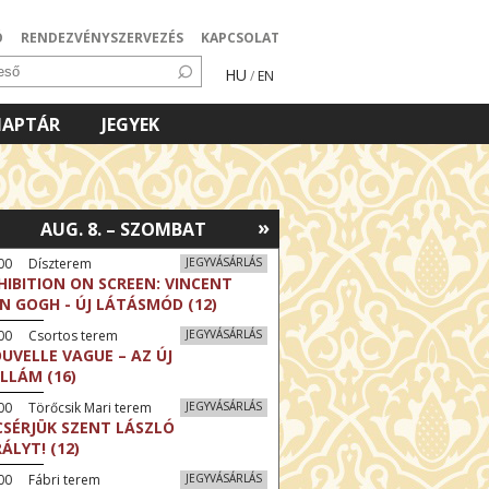
Ó
RENDEZVÉNYSZERVEZÉS
KAPCSOLAT
HU
/
EN
NAPTÁR
JEGYEK
»
AUG. 8. – SZOMBAT
:00 Díszterem
JEGYVÁSÁRLÁS
HIBITION ON SCREEN: VINCENT
N GOGH - ÚJ LÁTÁSMÓD (12)
:00 Csortos terem
JEGYVÁSÁRLÁS
UVELLE VAGUE – AZ ÚJ
LLÁM (16)
00 Törőcsik Mari terem
JEGYVÁSÁRLÁS
CSÉRJÜK SZENT LÁSZLÓ
RÁLYT! (12)
00 Fábri terem
JEGYVÁSÁRLÁS