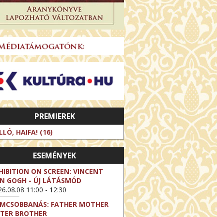
PREMIEREK
LLÓ, HAIFA! (16)
ESEMÉNYEK
HIBITION ON SCREEN: VINCENT
N GOGH - ÚJ LÁTÁSMÓD
6.08.08 11:00 - 12:30
LMCSOBBANÁS: FATHER MOTHER
STER BROTHER