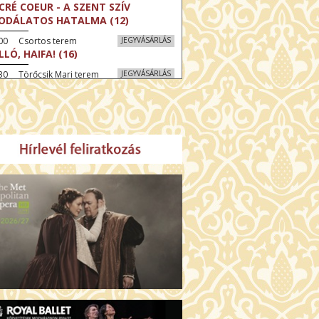
CRÉ COEUR - A SZENT SZÍV
ODÁLATOS HATALMA (12)
:00 Csortos terem
JEGYVÁSÁRLÁS
LLÓ, HAIFA! (16)
30 Törőcsik Mari terem
JEGYVÁSÁRLÁS
KEGYELEM (16)
:30 Díszterem
JEGYVÁSÁRLÁS
GYAR MENYEGZŐ (12)
30 Fábri terem
JEGYVÁSÁRLÁS
SSZI ÉSZAK (12)
:00 Csortos terem
JEGYVÁSÁRLÁS
HÁCS – VILÁGOK HARCA (12)
:30 Díszterem
JEGYVÁSÁRLÁS
ÜSSZEIA (16)
00 Törőcsik Mari terem
JEGYVÁSÁRLÁS
LÁLKOZÁS A BUDDHÁVAL (12)
00 Fábri terem
JEGYVÁSÁRLÁS
MO (12)
:00 Csortos terem
JEGYVÁSÁRLÁS