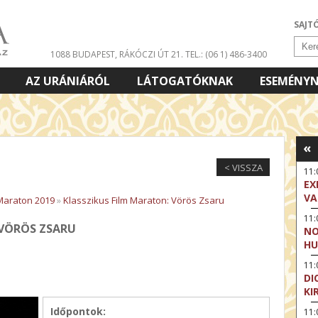
SAJT
1088 BUDAPEST, RÁKÓCZI ÚT 21.
TEL.: (06 1) 486-3400
AZ URÁNIÁRÓL
LÁTOGATÓKNAK
ESEMÉNY
«
< VISSZA
11
EX
VA
 Maraton 2019
»
Klasszikus Film Maraton: Vörös Zsaru
11
 VÖRÖS ZSARU
NO
HU
11:
DI
KI
Időpontok:
11: