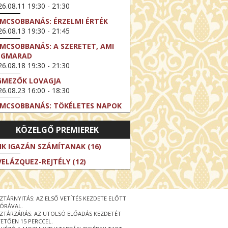
6.08.11 19:30 - 21:30
LMCSOBBANÁS: ÉRZELMI ÉRTÉK
6.08.13 19:30 - 21:45
LMCSOBBANÁS: A SZERETET, AMI
EGMARAD
6.08.18 19:30 - 21:30
GMEZŐK LOVAGJA
6.08.23 16:00 - 18:30
LMCSOBBANÁS: TÖKÉLETES NAPOK
6.08.25 19:30 - 21:45
KÖZELGŐ PREMIEREK
LMCSOBBANÁS: IFJÚSÁG
6.08.27 19:30 - 21:30
IK IGAZÁN SZÁMÍTANAK (16)
HIBITION ON SCREEN: VINCENT
VELÁZQUEZ-REJTÉLY (12)
N GOGH - ÚJ LÁTÁSMÓD
6.08.30 11:00 - 12:30
 LIVE / DAVID IRELAND: THE FIFTH
ZTÁRNYITÁS: AZ ELSŐ VETÍTÉS KEZDETE ELŐTT
EP
 ÓRÁVAL.
6.09.01 19:00 - 21:00
ZTÁRZÁRÁS: AZ UTOLSÓ ELŐADÁS KEZDETÉT
ETŐEN 15 PERCCEL.
RLIN ELESTE