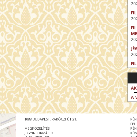
202
FI
202
FI
M
202
JÉ
202
FI
202
FI
202
AK
EX
A 
VA
202
NT
1088 BUDAPEST, RÁKÓCZI ÚT 21.
PÉN
ST
FÉL
202
MEGKÖZELÍTÉS
PÉN
JEGYINFORMÁCIÓ
KÖV
BE