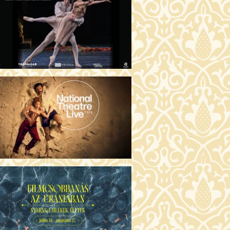
GENTIN TÖRTÉNETEK (16)
00 Fábri terem
JEGYVÁSÁRLÁS
 ÖRDÖG PRADÁT VISEL 2. (12)
:00 Csortos terem
JEGYVÁSÁRLÁS
ÁM ALMÁI (16)
00 Törőcsik Mari terem
JEGYVÁSÁRLÁS
GYAN TUDNÉK ÉLNI
LKÜLED? (12)
:00 Díszterem
JEGYVÁSÁRLÁS
ÜSSZEIA (16)