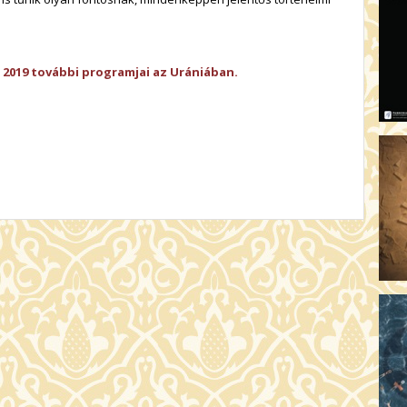
AR
19:
AZ
 2019 további programjai az Urániában.
19
ÁD
19:
HO
NÉ
19
OD