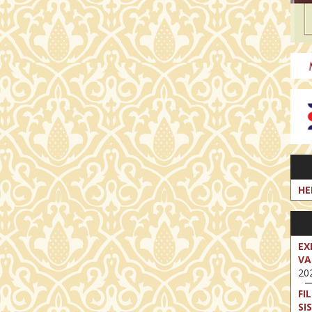
HE
EX
VA
202
FI
SI