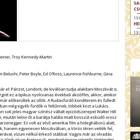
SA
CS
13
HE
13:
A 
13
MA
 Kleiner, Troy Kennedy-Martin
14:
ME
 Belushi, Peter Boyle, Ed O’Ross, Laurence Fishburne, Gina
15
MO
 el: Párizst, Londont, de kiválóan tudja alakítani Moszkvát is.
15
gott ez a tipikus nyolcvanas évekbeli akciófilm, akkor, amikor
OD
már előkerültek az ollók. A Rudasfürdő konditerem és fülledt
ban még egyéb fürdők is feltűnnek, többek közt a Lukács.
16:
TA
n sok jeles magyar színész vállalt epizódszerepet Walter Hill
le, miután lelövi őt a barátja halála miatt bosszút esküdő orosz
17:
rzenegger. Ez volt az első amerikai film a hidegháború alatt,
MO
k, hanem egyenesen Moszkvában, a Vörös téren vették fel,
erával, vízum nélkül érkező stábbal. Vagyis már az olvadás
17
is tűnik olyan fontosnak, mindenképpen jelentős történelmi