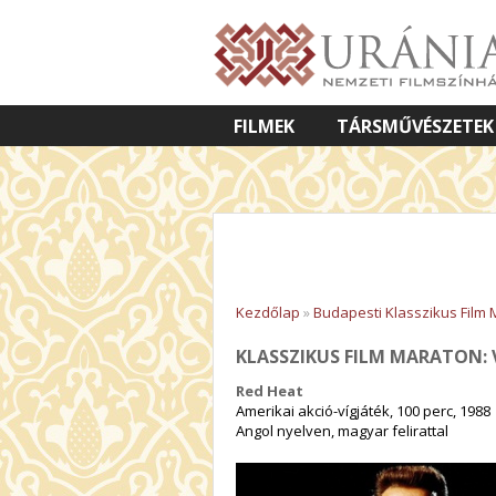
FILMEK
TÁRSMŰVÉSZETEK
VETÍTETT KÉPES ELŐADÁSOK
Kezdőlap
»
Budapesti Klasszikus Film
KLASSZIKUS FILM MARATON:
Red Heat
Amerikai akció-vígjáték, 100 perc, 1988
Angol nyelven, magyar felirattal