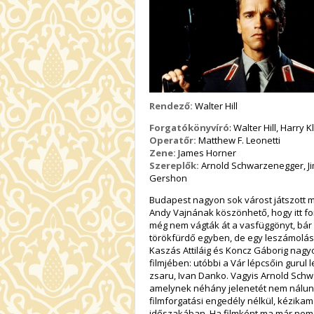
Rendező:
Walter Hill
Forgatókönyvíró
: Walter Hill, Harry
Operatőr:
Matthew F. Leonetti
Zene:
James Horner
Szereplők:
Arnold Schwarzenegger, Jim
Gershon
Budapest nagyon sok várost játszott már
Andy Vajnának köszönhető, hogy itt for
még nem vágták át a vasfüggönyt, bár 
törökfürdő egyben, de egy leszámolás
Kaszás Attiláig és Koncz Gáborig nagyo
filmjében: utóbbi a Vár lépcsőin gurul 
zsaru, Ivan Danko. Vagyis Arnold Schwa
amelynek néhány jelenetét nem nálun
filmforgatási engedély nélkül, kézikam
időszakában. Ha filmként ma már nem 