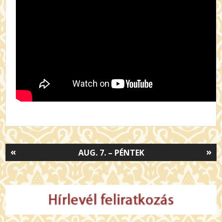
«
»
AUG. 7. – PÉNTEK