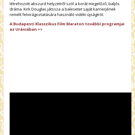
létrehozott abszurd helyzetről szól a korát megelőző, baljós
dráma. Kirk Douglas játssza a balesetet saját karrierjének
remélt felvirágoztatására használó vidéki újságírót.
A Budapesti Klasszikus Film Maraton további programjai
az Urániában >>