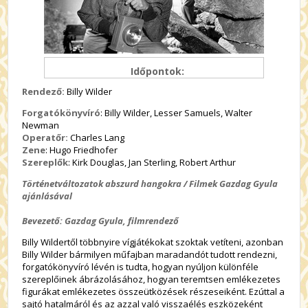
Időpontok:
Rendező:
Billy Wilder
Forgatókönyvíró
: Billy Wilder, Lesser Samuels, Walter
Newman
Operatőr:
Charles Lang
Zene
: Hugo Friedhofer
Szereplők
: Kirk Douglas, Jan Sterling, Robert Arthur
Történetváltozatok abszurd hangokra / Filmek Gazdag Gyula
ajánlásával
Bevezető: Gazdag Gyula, filmrendező
Billy Wildertől többnyire vígjátékokat szoktak vetíteni, azonban
Billy Wilder bármilyen műfajban maradandót tudott rendezni,
forgatókönyvíró lévén is tudta, hogyan nyúljon különféle
szereplőinek ábrázolásához, hogyan teremtsen emlékezetes
figurákat emlékezetes összeütközések részeseiként. Ezúttal a
sajtó hatalmáról és az azzal való visszaélés eszközeként