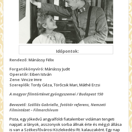
Időpontok:
Rendező:
Máriássy Félix
Forgatókönyvíró
: Máriássy Judit
Operatőr
: Eiben István
Zene
: Vincze Imre
Szereplők
: Tordy Géza, Törőcsik Mari, Máthé Erzsi
A magyar filmtörténet gyöngyszemei / Budapest 150
Bevezető: Szállás Gabriella, fotótár referens, Nemzeti
Filmintézet – Filmarchívum
Pista, egy jókedvű angyalföldi fiatalember vidáman tengeti
napjait: a lányok, asszonyok sorba állnak érte és még jó állása
is van a Székesfővárosi Közlekedési Rt. kalauzaként. Egy nap