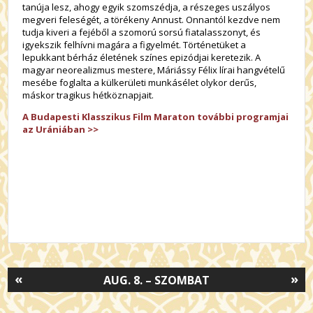
tanúja lesz, ahogy egyik szomszédja, a részeges uszályos
megveri feleségét, a törékeny Annust. Onnantól kezdve nem
tudja kiveri a fejéből a szomorú sorsú fiatalasszonyt, és
igyekszik felhívni magára a figyelmét. Történetüket a
lepukkant bérház életének színes epizódjai keretezik. A
magyar neorealizmus mestere, Máriássy Félix lírai hangvételű
mesébe foglalta a külkerületi munkásélet olykor derűs,
máskor tragikus hétköznapjait.
A Budapesti Klasszikus Film Maraton további programjai
az Urániában >>
«
»
AUG. 8. – SZOMBAT