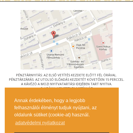
PÉNZTÁRNYITÁS: AZ ELSŐ VETÍTÉS KEZDETE ELŐTT FÉL ÓRÁVAL.
PÉNZTÁRZÁRÁS: AZ UTOLSÓ ELŐADÁS KEZDETÉT KÖVETŐEN 15 PERCCEL.
A KÁVÉZÓ A MOZI NYITVATARTÁSI IDEJÉBEN TART NYITVA.
© URÁNIA NEMZETI FILMSZÍNHÁZ
AZ
ART-MOZI EGYESÜLET
TAGMOZIJA
Annak érdekében, hogy a legjobb
1088 BUDAPEST, RÁKÓCZI ÚT 21.
felhasználói élményt tudjuk nyújtani, az
MEGKÖZELÍTÉS
oldalunk sütiket (cookie-at) használ.
JEGYINFORMÁCIÓ
ÍRJON NEKÜNK!
adatvédelmi nyilatkozat
KÖZÉRDEKŰ ADATOK
SAJTÓ