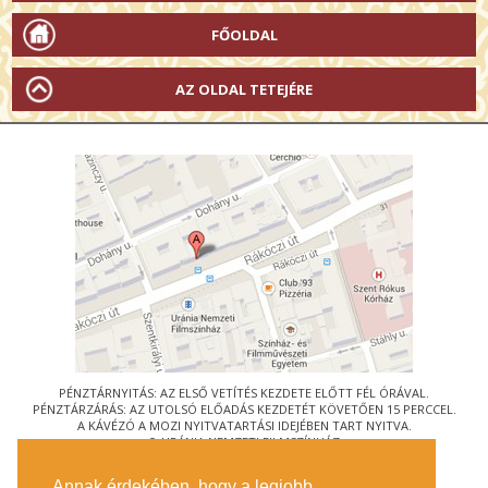
FŐOLDAL
AZ OLDAL TETEJÉRE
PÉNZTÁRNYITÁS: AZ ELSŐ VETÍTÉS KEZDETE ELŐTT FÉL ÓRÁVAL.
PÉNZTÁRZÁRÁS: AZ UTOLSÓ ELŐADÁS KEZDETÉT KÖVETŐEN 15 PERCCEL.
A KÁVÉZÓ A MOZI NYITVATARTÁSI IDEJÉBEN TART NYITVA.
© URÁNIA NEMZETI FILMSZÍNHÁZ
AZ
ART-MOZI EGYESÜLET
TAGMOZIJA
Annak érdekében, hogy a legjobb