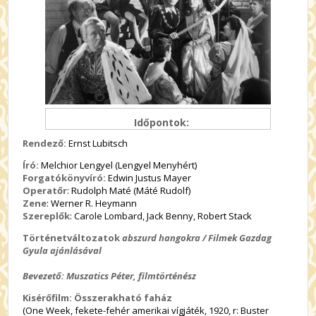
Időpontok:
Rendező:
Ernst Lubitsch
Író:
Melchior Lengyel (Lengyel Menyhért)
Forgatókönyvíró:
Edwin Justus Mayer
Operatőr
: Rudolph Maté (Máté Rudolf)
Zene
: Werner R. Heymann
Szereplők
: Carole Lombard, Jack Benny, Robert Stack
Történetváltozatok
abszurd hangokra / Filmek Gazdag
Gyula ajánlásával
Bevezető: Muszatics Péter, filmtörténész
Kisérőfilm: Összerakható faház
(One Week, fekete-fehér amerikai vígjáték, 1920, r: Buster