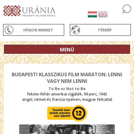
HÍVJON MINKET
TÉRKÉP
MENÜ
BUDAPESTI KLASSZIKUS FILM MARATON: LENNI
VAGY NEM LENNI
To Be or Not to Be
fekete-fehér amerikai vígjáték, 99 perc, 1942
angol, német és francia nyelven, magyar felirattal