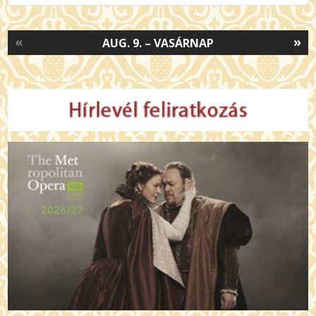
«
»
AUG. 9. – VASÁRNAP