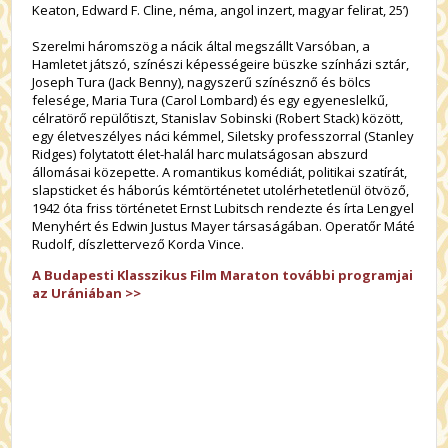
Keaton, Edward F. Cline, néma, angol inzert, magyar felirat, 25’)
Szerelmi háromszög a nácik által megszállt Varsóban, a
Hamletet játszó, színészi képességeire büszke színházi sztár,
Joseph Tura (Jack Benny), nagyszerű színésznő és bölcs
felesége, Maria Tura (Carol Lombard) és egy egyeneslelkű,
célratörő repülőtiszt, Stanislav Sobinski (Robert Stack) között,
egy életveszélyes náci kémmel, Siletsky professzorral (Stanley
Ridges) folytatott élet-halál harc mulatságosan abszurd
állomásai közepette. A romantikus komédiát, politikai szatírát,
slapsticket és háborús kémtörténetet utolérhetetlenül ötvöző,
1942 óta friss történetet Ernst Lubitsch rendezte és írta Lengyel
Menyhért és Edwin Justus Mayer társaságában. Operatőr Máté
Rudolf, díszlettervező Korda Vince.
A Budapesti Klasszikus Film Maraton további programjai
az Urániában >>