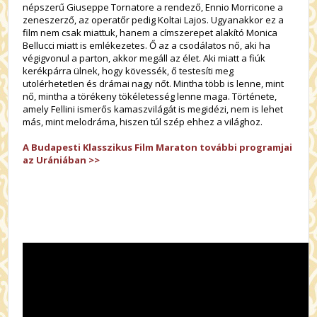
népszerű Giuseppe Tornatore a rendező, Ennio Morricone a
zeneszerző, az operatőr pedig Koltai Lajos. Ugyanakkor ez a
film nem csak miattuk, hanem a címszerepet alakító Monica
Bellucci miatt is emlékezetes. Ő az a csodálatos nő, aki ha
végigvonul a parton, akkor megáll az élet. Aki miatt a fiúk
kerékpárra ülnek, hogy kövessék, ő testesíti meg
utolérhetetlen és drámai nagy nőt. Mintha több is lenne, mint
nő, mintha a törékeny tökéletesség lenne maga. Története,
amely Fellini ismerős kamaszvilágát is megidézi, nem is lehet
más, mint melodráma, hiszen túl szép ehhez a világhoz.
A Budapesti Klasszikus Film Maraton további programjai
az Urániában >>