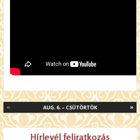
«
»
AUG. 6. – CSÜTÖRTÖK