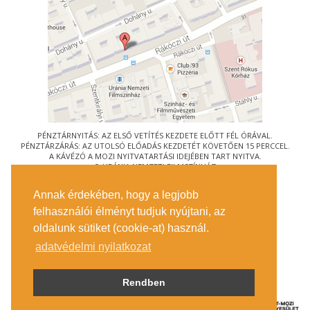
PÉNZTÁRNYITÁS: AZ ELSŐ VETÍTÉS KEZDETE ELŐTT FÉL ÓRÁVAL.
PÉNZTÁRZÁRÁS: AZ UTOLSÓ ELŐADÁS KEZDETÉT KÖVETŐEN 15 PERCCEL.
A KÁVÉZÓ A MOZI NYITVATARTÁSI IDEJÉBEN TART NYITVA.
© URÁNIA NEMZETI FILMSZÍNHÁZ
AZ
ART-MOZI EGYESÜLET
TAGMOZIJA
Annak érdekében, hogy a legjobb
1088 BUDAPEST, RÁKÓCZI ÚT 21.
felhasználói élményt tudjuk nyújtani, az
MEGKÖZELÍTÉS
oldalunk sütiket (cookie-at) használ.
JEGYINFORMÁCIÓ
ÍRJON NEKÜNK!
adatvédelmi nyilatkozat
KÖZÉRDEKŰ ADATOK
SAJTÓ
ADATVÉDELMI TÁJÉKOZTATÓ
Rendben