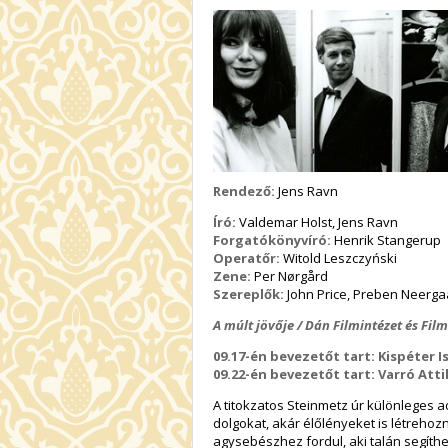
Rendező:
Jens Ravn
Író:
Valdemar Holst, Jens Ravn
Forgatókönyvíró:
Henrik Stangerup
Operatőr:
Witold Leszczyński
Zene:
Per Nørgård
Szereplők:
John Price, Preben Neergaa
A múlt jövője / Dán Filmintézet és Fi
09.17-én bevezetőt tart: Kispéter I
09.22-én bevezetőt tart: Varró Attil
A titokzatos Steinmetz úr különleges 
dolgokat, akár élőlényeket is létreho
agysebészhez fordul, aki talán segíthe