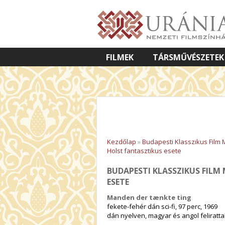
FILMEK
TÁRSMŰVÉSZETEK
VETÍTETT KÉPES ELŐADÁSOK
Kezdőlap
»
Budapesti Klasszikus Film
Holst fantasztikus esete
BUDAPESTI KLASSZIKUS FILM
ESETE
Manden der tænkte ting
fekete-fehér dán sci-fi, 97 perc, 1969
dán nyelven, magyar és angol feliratta