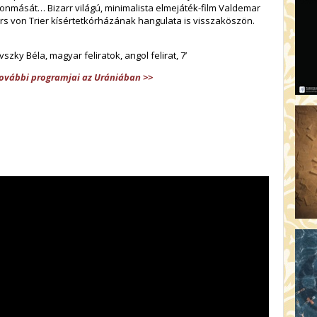
AR
nmását… Bizarr világú, minimalista elmejáték-film Valdemar
ars von Trier kísértetkórházának hangulata is visszaköszön.
19:
AZ
zky Béla, magyar feliratok, angol felirat, 7’
19
ÁD
további programjai az Urániában >>
19:
HO
NÉ
19
OD