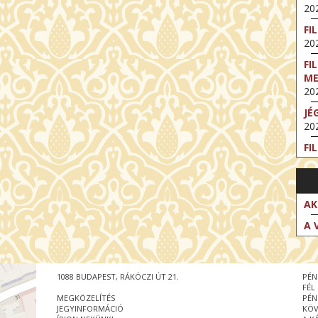
202
FI
202
FI
M
202
JÉ
202
FI
202
FI
202
AK
EX
A 
VA
202
NT
1088 BUDAPEST, RÁKÓCZI ÚT 21.
PÉN
ST
FÉL
202
MEGKÖZELÍTÉS
PÉN
JEGYINFORMÁCIÓ
KÖV
BE