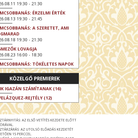
6.08.11 19:30 - 21:30
LMCSOBBANÁS: ÉRZELMI ÉRTÉK
6.08.13 19:30 - 21:45
LMCSOBBANÁS: A SZERETET, AMI
EGMARAD
6.08.18 19:30 - 21:30
GMEZŐK LOVAGJA
6.08.23 16:00 - 18:30
LMCSOBBANÁS: TÖKÉLETES NAPOK
6.08.25 19:30 - 21:45
KÖZELGŐ PREMIEREK
LMCSOBBANÁS: IFJÚSÁG
6.08.27 19:30 - 21:30
IK IGAZÁN SZÁMÍTANAK (16)
HIBITION ON SCREEN: VINCENT
VELÁZQUEZ-REJTÉLY (12)
N GOGH - ÚJ LÁTÁSMÓD
6.08.30 11:00 - 12:30
 LIVE / DAVID IRELAND: THE FIFTH
ZTÁRNYITÁS: AZ ELSŐ VETÍTÉS KEZDETE ELŐTT
EP
 ÓRÁVAL.
6.09.01 19:00 - 21:00
ZTÁRZÁRÁS: AZ UTOLSÓ ELŐADÁS KEZDETÉT
ETŐEN 15 PERCCEL.
RLIN ELESTE