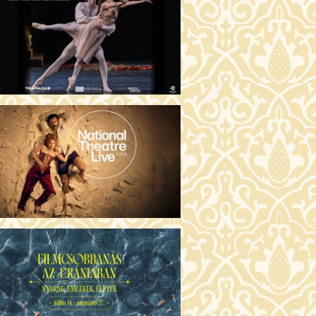
GENTIN TÖRTÉNETEK (16)
00 Fábri terem
JEGYVÁSÁRLÁS
 ÖRDÖG PRADÁT VISEL 2. (12)
:00 Csortos terem
JEGYVÁSÁRLÁS
ÁM ALMÁI (16)
00 Törőcsik Mari terem
JEGYVÁSÁRLÁS
GYAN TUDNÉK ÉLNI
LKÜLED? (12)
:00 Díszterem
JEGYVÁSÁRLÁS
ÜSSZEIA (16)