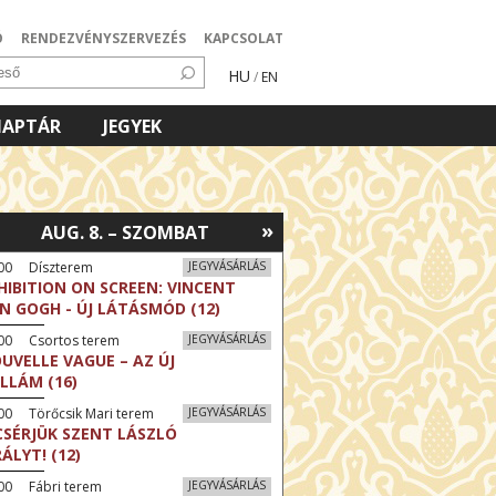
Ó
RENDEZVÉNYSZERVEZÉS
KAPCSOLAT
HU
/
EN
NAPTÁR
JEGYEK
»
AUG. 8. – SZOMBAT
:00 Díszterem
JEGYVÁSÁRLÁS
HIBITION ON SCREEN: VINCENT
N GOGH - ÚJ LÁTÁSMÓD (12)
:00 Csortos terem
JEGYVÁSÁRLÁS
UVELLE VAGUE – AZ ÚJ
LLÁM (16)
00 Törőcsik Mari terem
JEGYVÁSÁRLÁS
CSÉRJÜK SZENT LÁSZLÓ
RÁLYT! (12)
00 Fábri terem
JEGYVÁSÁRLÁS