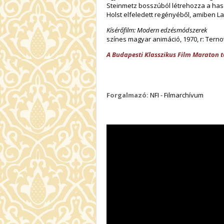
Steinmetz bosszúból létrehozza a haso
Holst elfeledett regényéből, amiben L
Kísérőfilm: Modern edzésmódszerek
színes magyar animáció, 1970, r: Ternovs
A Budapesti Klasszikus Film Maraton 
Forgalmazó:
NFI - Filmarchívum