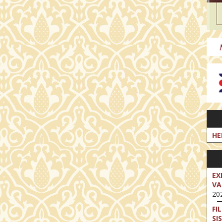
HE
EX
VA
202
FI
SI