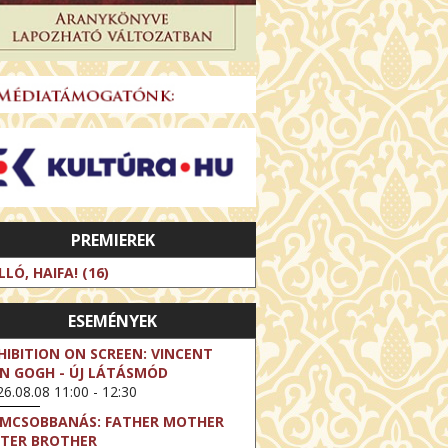
PREMIEREK
LLÓ, HAIFA! (16)
ESEMÉNYEK
HIBITION ON SCREEN: VINCENT
N GOGH - ÚJ LÁTÁSMÓD
6.08.08 11:00 - 12:30
LMCSOBBANÁS: FATHER MOTHER
STER BROTHER