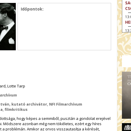
SA
CS
Időpontok:
13
HE
13:
A 
13
MA
14:
ME
15
MO
15
rd, Lotte Tarp
OD
lmarchívum
16:
stván, kutató archivátor, NFI Filmarchívum
TA
a, filmkritikus
17:
MO
adottsága, hogy képes a semmiből, pusztán a gondolat erejével
zni. Módszere azonban még nem tökéletes, ezért egy híres
17
t a problémán. Amikor az orvos visszautasítja a kérését,