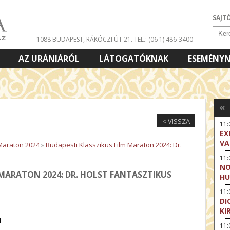
SAJT
1088 BUDAPEST, RÁKÓCZI ÚT 21.
TEL.: (06 1) 486-3400
AZ URÁNIÁRÓL
LÁTOGATÓKNAK
ESEMÉNY
«
< VISSZA
11
EX
VA
 Maraton 2024
»
Budapesti Klasszikus Film Maraton 2024: Dr.
11
NO
 MARATON 2024: DR. HOLST FANTASZTIKUS
HU
11:
DI
KI
l
11: