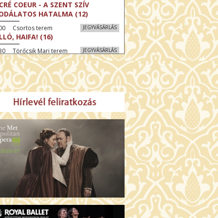
CRÉ COEUR - A SZENT SZÍV
ODÁLATOS HATALMA (12)
:00 Csortos terem
JEGYVÁSÁRLÁS
LLÓ, HAIFA! (16)
30 Törőcsik Mari terem
JEGYVÁSÁRLÁS
KEGYELEM (16)
:30 Díszterem
JEGYVÁSÁRLÁS
GYAR MENYEGZŐ (12)
30 Fábri terem
JEGYVÁSÁRLÁS
SSZI ÉSZAK (12)
:00 Csortos terem
JEGYVÁSÁRLÁS
HÁCS – VILÁGOK HARCA (12)
:30 Díszterem
JEGYVÁSÁRLÁS
ÜSSZEIA (16)
00 Törőcsik Mari terem
JEGYVÁSÁRLÁS
LÁLKOZÁS A BUDDHÁVAL (12)
00 Fábri terem
JEGYVÁSÁRLÁS
MO (12)
:00 Csortos terem
JEGYVÁSÁRLÁS