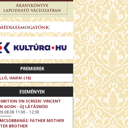
PREMIEREK
LLÓ, HAIFA! (16)
ESEMÉNYEK
HIBITION ON SCREEN: VINCENT
N GOGH - ÚJ LÁTÁSMÓD
6.08.08 11:00 - 12:30
LMCSOBBANÁS: FATHER MOTHER
STER BROTHER