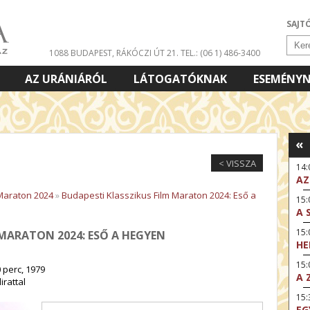
SAJT
1088 BUDAPEST, RÁKÓCZI ÚT 21.
TEL.: (06 1) 486-3400
AZ URÁNIÁRÓL
LÁTOGATÓKNAK
ESEMÉNY
«
< VISSZA
14
AZ
 Maraton 2024
»
Budapesti Klasszikus Film Maraton 2024: Eső a
15:
A 
15
 MARATON 2024: ESŐ A HEGYEN
HE
15:
 perc, 1979
A 
rattal
15
EG