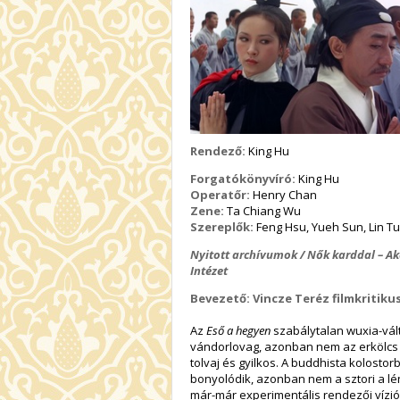
Rendező:
King Hu
Forgatókönyvíró:
King Hu
Operatőr:
Henry Chan
Zene:
Ta Chiang Wu
Szereplők:
Feng Hsu, Yueh Sun, Lin T
Nyitott archívumok / Nők karddal – Akc
Intézet
Bevezető: Vincze Teréz filmkritiku
Az
Eső a hegyen
szabálytalan wuxia-vált
vándorlovag, azonban nem az erkölcs é
tolvaj és gyilkos. A buddhista kolosto
bonyolódik, azonban nem a sztori a 
már-már experimentális rendezői vízió