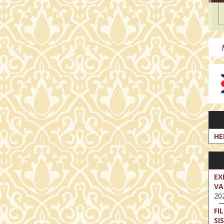
HE
EX
VA
202
FI
SI