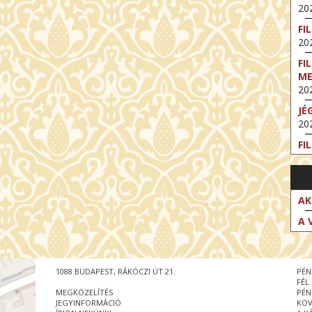
202
FI
202
FI
M
202
JÉ
202
FI
202
FI
202
AK
EX
A 
VA
202
NT
1088 BUDAPEST, RÁKÓCZI ÚT 21.
PÉN
ST
FÉL
202
MEGKÖZELÍTÉS
PÉN
JEGYINFORMÁCIÓ
KÖV
BE