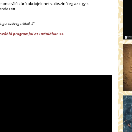
emonstráló záró akciójelenet valószínűleg az egyik
endezett.
nga, szöveg nélkül, 2’
további programjai az Urániában >>