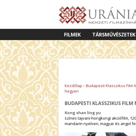
FILMEK
TÁRSMŰVÉSZETEK
VETÍTETT KÉPES ELŐADÁSOK
Kezdőlap
»
Budapesti Klasszikus Film
hegyen
BUDAPESTI KLASSZIKUS FILM
Kong shan ling yu
színes tajvani-hongkongi akciófilm, 120
mandarin nyelven, magyar és angol feli