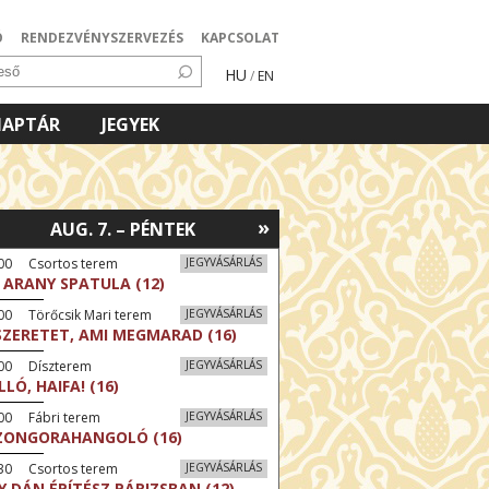
Ó
RENDEZVÉNYSZERVEZÉS
KAPCSOLAT
HU
/
EN
NAPTÁR
JEGYEK
»
AUG. 7. – PÉNTEK
:00 Csortos terem
JEGYVÁSÁRLÁS
 ARANY SPATULA (12)
00 Törőcsik Mari terem
JEGYVÁSÁRLÁS
SZERETET, AMI MEGMARAD (16)
:00 Díszterem
JEGYVÁSÁRLÁS
LLÓ, HAIFA! (16)
00 Fábri terem
JEGYVÁSÁRLÁS
ZONGORAHANGOLÓ (16)
:30 Csortos terem
JEGYVÁSÁRLÁS
Y DÁN ÉPÍTÉSZ PÁRIZSBAN (12)