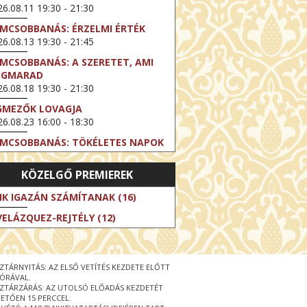
6.08.11 19:30 - 21:30
LMCSOBBANÁS: ÉRZELMI ÉRTÉK
6.08.13 19:30 - 21:45
LMCSOBBANÁS: A SZERETET, AMI
EGMARAD
6.08.18 19:30 - 21:30
GMEZŐK LOVAGJA
6.08.23 16:00 - 18:30
LMCSOBBANÁS: TÖKÉLETES NAPOK
6.08.25 19:30 - 21:45
KÖZELGŐ PREMIEREK
LMCSOBBANÁS: IFJÚSÁG
6.08.27 19:30 - 21:30
IK IGAZÁN SZÁMÍTANAK (16)
HIBITION ON SCREEN: VINCENT
VELÁZQUEZ-REJTÉLY (12)
N GOGH - ÚJ LÁTÁSMÓD
6.08.30 11:00 - 12:30
 LIVE / DAVID IRELAND: THE FIFTH
ZTÁRNYITÁS: AZ ELSŐ VETÍTÉS KEZDETE ELŐTT
EP
 ÓRÁVAL.
6.09.01 19:00 - 21:00
ZTÁRZÁRÁS: AZ UTOLSÓ ELŐADÁS KEZDETÉT
ETŐEN 15 PERCCEL.
RLIN ELESTE