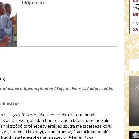
Időpontok:
17
MO
17:
SA
CS
17:
SZ
17
MO
19
OD
ung
19
ióhősnők a tajvani filmben / Tajvani Film- és Audiovizuális
ME
19:
s, kurátor
KE
ozat. Egyik főszereplője, Fehér Róka, rátermett női
20:
s a hősiesség oldalán harcol, hanem lelkiismeret nélküli
AZ
rban játszódó történet egy értékes szutra megszerzése körül
lényeg, hanem a látványt, a kameramozgásokat komponáló,
 buddhista terekről és természetről. A Fehér Róka