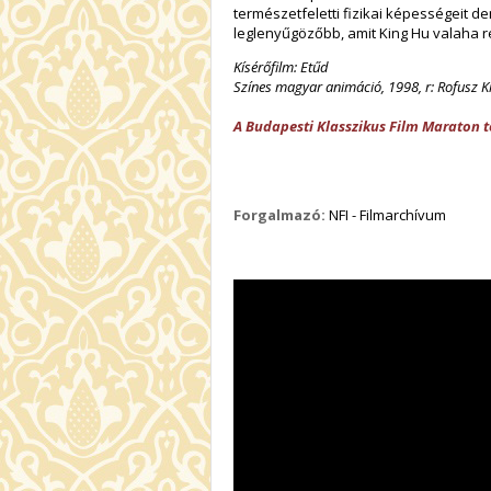
természetfeletti fizikai képességeit d
leglenyűgözőbb, amit King Hu valaha r
Kísérőfilm: Etűd
Színes magyar animáció, 1998, r: Rofusz Ki
A Budapesti Klasszikus Film Maraton 
Forgalmazó:
NFI - Filmarchívum