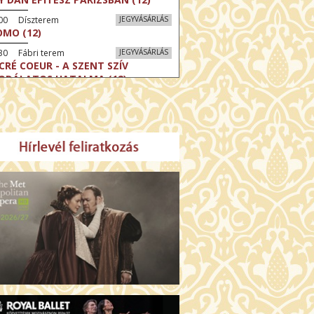
:00 Díszterem
JEGYVÁSÁRLÁS
MO (12)
30 Fábri terem
JEGYVÁSÁRLÁS
CRÉ COEUR - A SZENT SZÍV
ODÁLATOS HATALMA (12)
30 Törőcsik Mari terem
JEGYVÁSÁRLÁS
ERELMEM, MAROKKÓ (16)
:30 Csortos terem
JEGYVÁSÁRLÁS
HÁCS – VILÁGOK HARCA (12)
:00 Díszterem
JEGYVÁSÁRLÁS
ÜSSZEIA (16)
:30 Csortos terem
JEGYVÁSÁRLÁS
GHÍVÁS (16)
30 Fábri terem
JEGYVÁSÁRLÁS
SERŰ KARÁCSONY (16)
00 Törőcsik Mari terem
JEGYVÁSÁRLÁS
 IDEGEN (16)