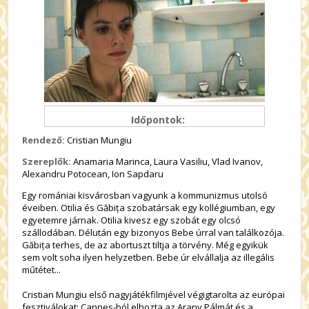
Időpontok:
Rendező:
Cristian Mungiu
Szereplők:
Anamaria Marinca, Laura Vasiliu, Vlad Ivanov,
Alexandru Potocean, Ion Sapdaru
Egy romániai kisvárosban vagyunk a kommunizmus utolsó
éveiben. Otilia és Găbița szobatársak egy kollégiumban, egy
egyetemre járnak. Otilia kivesz egy szobát egy olcsó
szállodában. Délután egy bizonyos Bebe úrral van találkozója.
Găbița terhes, de az abortuszt tiltja a törvény. Még egyikük
sem volt soha ilyen helyzetben. Bebe úr elvállalja az illegális
műtétet...
Cristian Mungiu első nagyjátékfilmjével végigtarolta az európai
fesztiválokat: Cannes-ból elhozta az Arany Pálmát és a