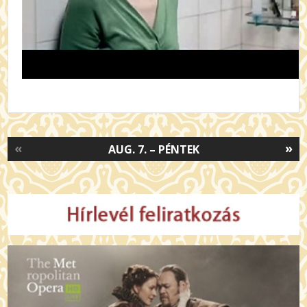
«
»
AUG. 7. – PÉNTEK