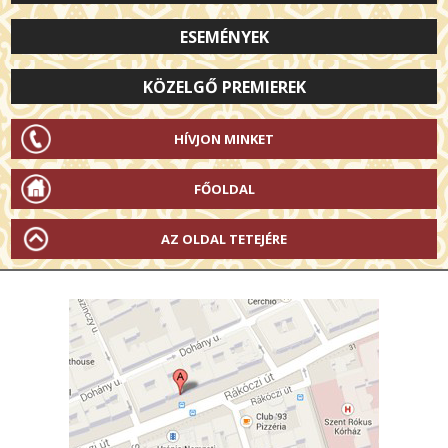
ESEMÉNYEK
KÖZELGŐ PREMIEREK
HÍVJON MINKET
FŐOLDAL
AZ OLDAL TETEJÉRE