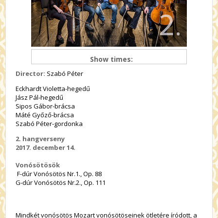
Show times:
Director:
Szabó Péter
Eckhardt Violetta-hegedű
Jász Pál-hegedű
Sipos Gábor-brácsa
Máté Győző-brácsa
Szabó Péter-gordonka
2. hangverseny
2017. december 14.
Vonósötösök
F-dúr Vonósötös Nr.1., Op. 88
G-dúr Vonósötös Nr.2., Op. 111
Mindkét vonósötös Mozart vonósötöseinek ötletére íródott, a