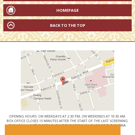
HOMEPAGE
BACK TO THE TOP
OPENING HOURS: ON WEEKDAYS AT 2:30 PM, ON WEEKENDS AT 10:30 AM.
BOX OFFICE CLOSES 15 MINUTES AFTER THE START OF THE LAST SCREENING.
THE URÁNIA CAFÉ IS OPEN DURING THE OPENING HOURS OF THE CINEMA.
© URÁNIA NEMZETI FILMSZÍNHÁZ