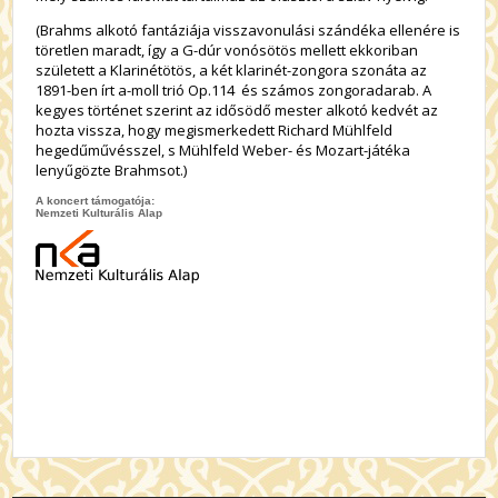
(Brahms alkotó fantáziája visszavonulási szándéka ellenére is
töretlen maradt, így a G-dúr vonósötös mellett ekkoriban
született a Klarinétötös, a két klarinét-zongora szonáta az
1891-ben írt a-moll trió Op.114 és számos zongoradarab. A
kegyes történet szerint az idősödő mester alkotó kedvét az
hozta vissza, hogy megismerkedett Richard Mühlfeld
hegedűművésszel, s Mühlfeld Weber- és Mozart-játéka
lenyűgözte Brahmsot.)
A koncert támogatója:
Nemzeti Kulturális Alap