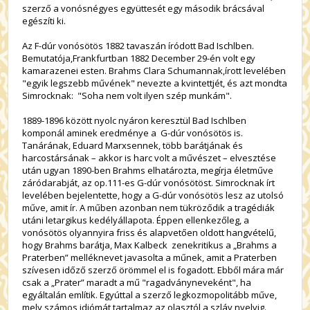
szerző a vonósnégyes együttesét egy második brácsával
egészíti ki.
Az F-dúr vonósötös 1882 tavaszán íródott Bad Ischlben.
Bemutatója,Frankfurtban 1882 December 29-én volt egy
kamarazenei esten. Brahms Clara Schumannak,írott levelében
"egyik legszebb művének" nevezte a kvintettjét, és azt mondta
Simrocknak: "Soha nem volt ilyen szép munkám".
1889-1896 között nyolc nyáron keresztül Bad Ischlben
komponál aminek eredménye a G-dúr vonósötös is.
Tanárának, Eduard Marxsennek, több barátjának és
harcostársának – akkor is harc volt a művészet – elvesztése
után ugyan 1890-ben Brahms elhatározta, megírja életműve
záródarabját, az op.111-es G-dúr vonósötöst. Simrocknak írt
levelében bejelentette, hogy a G-dúr vonósötös lesz az utolsó
műve, amit ír. A műben azonban nem tükröződik a tragédiák
utáni letargikus kedélyállapota. Éppen ellenkezőleg, a
vonósötös olyannyira friss és alapvetően oldott hangvételű,
hogy Brahms barátja, Max Kalbeck zenekritikus a „Brahms a
Praterben” melléknevet javasolta a műnek, amit a Praterben
szívesen időző szerző örömmel el is fogadott. Ebből mára már
csak a „Prater” maradt a mű "ragadványneveként", ha
egyáltalán említik. Egyúttal a szerző legkozmopolitább műve,
mely számos idiómát tartalmaz az olasztól a szláv nyelvig.