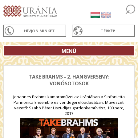
HÍVJON MINKET
TÉRKÉP
MENÜ
TAKE BRAHMS - 2. HANGVERSENY:
VONÓSÖTÖSÖK
Johannes Brahms kamaraművei az Urániában a Sinfonietta
Pannonica Ensemble és vendégei előadásában. Művészeti
vezető: Szabó Péter Liszt-díjas gordonkaművész, 100 perc,
2017