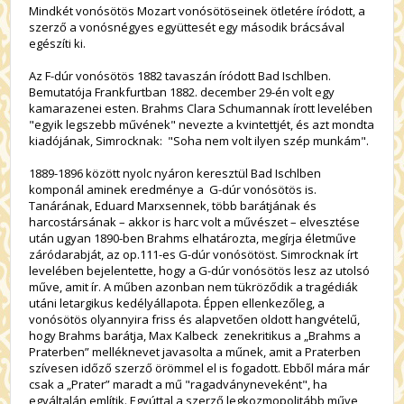
Mindkét vonósötös Mozart vonósötöseinek ötletére íródott, a
szerző a vonósnégyes együttesét egy második brácsával
egészíti ki.
Az F-dúr vonósötös 1882 tavaszán íródott Bad Ischlben.
Bemutatója Frankfurtban 1882. december 29-én volt egy
kamarazenei esten. Brahms Clara Schumannak írott levelében
"egyik legszebb művének" nevezte a kvintettjét, és azt mondta
kiadójának, Simrocknak: "Soha nem volt ilyen szép munkám".
1889-1896 között nyolc nyáron keresztül Bad Ischlben
komponál aminek eredménye a G-dúr vonósötös is.
Tanárának, Eduard Marxsennek, több barátjának és
harcostársának – akkor is harc volt a művészet – elvesztése
után ugyan 1890-ben Brahms elhatározta, megírja életműve
záródarabját, az op.111-es G-dúr vonósötöst. Simrocknak írt
levelében bejelentette, hogy a G-dúr vonósötös lesz az utolsó
műve, amit ír. A műben azonban nem tükröződik a tragédiák
utáni letargikus kedélyállapota. Éppen ellenkezőleg, a
vonósötös olyannyira friss és alapvetően oldott hangvételű,
hogy Brahms barátja, Max Kalbeck zenekritikus a „Brahms a
Praterben” melléknevet javasolta a műnek, amit a Praterben
szívesen időző szerző örömmel el is fogadott. Ebből mára már
csak a „Prater” maradt a mű "ragadványneveként", ha
egyáltalán említik. Egyúttal a szerző legkozmopolitább műve,