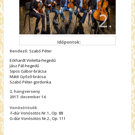
Időpontok:
Rendező:
Szabó Péter
Eckhardt Violetta-hegedű
Jász Pál-hegedű
Sipos Gábor-brácsa
Máté Győző-brácsa
Szabó Péter-gordonka
2. hangverseny
2017. december 14.
Vonósötösök
F-dúr Vonósötös Nr.1., Op. 88
G-dúr Vonósötös Nr.2., Op. 111