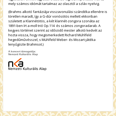
mely számos idiómát tartalmaz az olasztól a szláv nyelvig.
(Brahms alkotó fantáziája visszavonulási szándéka ellenére is
töretlen maradt, így a G-dúr vonósötös mellett ekkoriban
született a Klarinétötös, a két klarinét-zongora szonáta az
1891-ben írt a-moll trió Op.114 és számos zongoradarab. A
kegyes történet szerint az idősödő mester alkotó kedvét az
hozta vissza, hogy megismerkedett Richard Mühlfeld
hegedűművésszel, s Mühlfeld Weber- és Mozart-játéka
lenyűgözte Brahmsot.)
A koncert támogatója:
Nemzeti Kulturális Alap