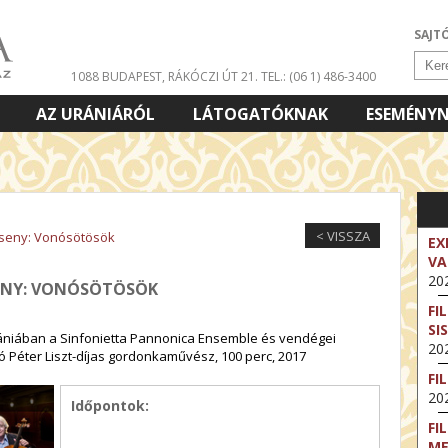
SAJT
1088 BUDAPEST, RÁKÓCZI ÚT 21.
TEL.: (06 1) 486-3400
AZ URÁNIÁRÓL
LÁTOGATÓKNAK
ESEMÉNY
< VISSZA
rseny: Vonósötösök
EX
VA
202
SENY: VONÓSÖTÖSÖK
FI
SI
niában a Sinfonietta Pannonica Ensemble és vendégei
202
 Péter Liszt-díjas gordonkaművész, 100 perc, 2017
FI
202
Időpontok:
FI
M