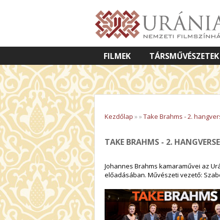
FILMEK
TÁRSMŰVÉSZETEK
VETÍTETT KÉPES ELŐADÁSOK
Kezdőlap
»
»
Take Brahms - 2. hangve
TAKE BRAHMS - 2. HANGVER
Johannes Brahms kamaraművei az Urá
előadásában. Művészeti vezető: Szabó