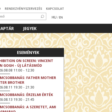
Ó
RENDEZVÉNYSZERVEZÉS
KAPCSOLAT
HU
/
EN
NAPTÁR
JEGYEK
ESEMÉNYEK
HIBITION ON SCREEN: VINCENT
N GOGH - ÚJ LÁTÁSMÓD
6.08.08 11:00 - 12:30
LMCSOBBANÁS: FATHER MOTHER
STER BROTHER
6.08.11 19:30 - 21:30
LMCSOBBANÁS: ÉRZELMI ÉRTÉK
6.08.13 19:30 - 21:45
LMCSOBBANÁS: A SZERETET, AMI
EGMARAD