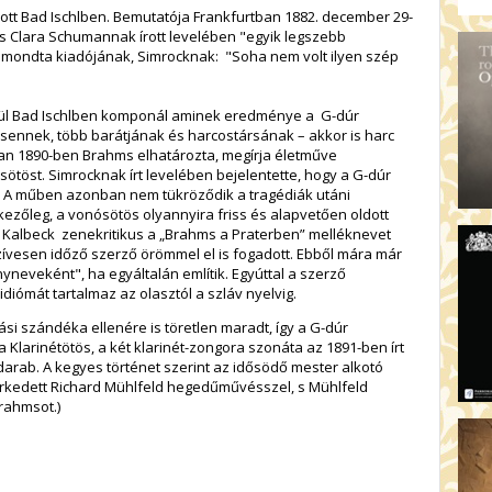
ott Bad Ischlben. Bemutatója Frankfurtban 1882. december 29-
s Clara Schumannak írott levelében "egyik legszebb
t mondta kiadójának, Simrocknak: "Soha nem volt ilyen szép
ztül Bad Ischlben komponál aminek eredménye a G-dúr
sennek, több barátjának és harcostársának – akkor is harc
yan 1890-ben Brahms elhatározta, megírja életműve
ötöst. Simrocknak írt levelében bejelentette, hogy a G-dúr
r. A műben azonban nem tükröződik a tragédiák utáni
kezőleg, a vonósötös olyannyira friss és alapvetően oldott
 Kalbeck zenekritikus a „Brahms a Praterben” melléknevet
zívesen időző szerző örömmel el is fogadott. Ebből mára már
neveként", ha egyáltalán említik. Egyúttal a szerző
iómát tartalmaz az olasztól a szláv nyelvig.
si szándéka ellenére is töretlen maradt, így a G-dúr
a Klarinétötös, a két klarinét-zongora szonáta az 1891-ben írt
arab. A kegyes történet szerint az idősödő mester alkotó
rkedett Richard Mühlfeld hegedűművésszel, s Mühlfeld
rahmsot.)