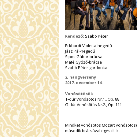
Rendező:
Szabó Péter
Eckhardt Violetta-hegedű
Jász Pál-hegedű
Sipos Gábor-brácsa
Máté Győző-brácsa
Szabó Péter-gordonka
2. hangverseny
2017. december 14.
Vonósötösök
F-dúr Vonósötös Nr.1., Op. 88
G-dúr Vonósötös Nr.2., Op. 111
Mindkét vonósötös Mozart vonósötösei
második brácsával egészíti ki.