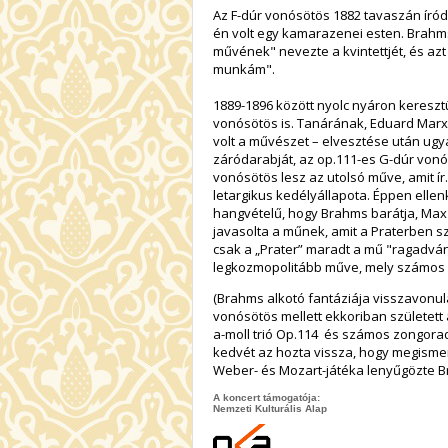
Az F-dúr vonósötös 1882 tavaszán íród
én volt egy kamarazenei esten. Brahm
művének" nevezte a kvintettjét, és az
munkám".
1889-1896 között nyolc nyáron keres
vonósötös is. Tanárának, Eduard Marx
volt a művészet – elvesztése után ug
záródarabját, az op.111-es G-dúr vonós
vonósötös lesz az utolsó műve, amit í
letargikus kedélyállapota. Éppen ellen
hangvételű, hogy Brahms barátja, Max
javasolta a műnek, amit a Praterben s
csak a „Prater” maradt a mű "ragadvány
legkozmopolitább műve, mely számos id
(Brahms alkotó fantáziája visszavonulá
vonósötös mellett ekkoriban született 
a-moll trió Op.114 és számos zongorad
kedvét az hozta vissza, hogy megisme
Weber- és Mozart-játéka lenyűgözte B
A koncert támogatója:
Nemzeti Kulturális Alap