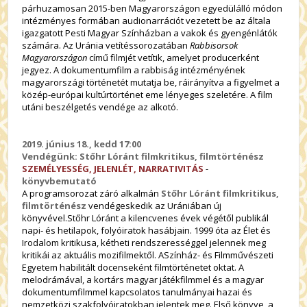
párhuzamosan 2015-ben Magyarországon egyedülálló módon
intézményes formában audionarrációt vezetett be az általa
igazgatott Pesti Magyar Színházban a vakok és gyengénlátók
számára. Az Uránia vetítéssorozatában
Rabbisorsok
Magyarországon
című filmjét vetítik, amelyet producerként
jegyez. A dokumentumfilm a rabbiság intézményének
magyarországi történetét mutatja be, ráirányítva a figyelmet a
közép-európai kultúrtörténet eme lényeges szeletére. A film
utáni beszélgetés vendége az alkotó.
2019. június 18., kedd 17:00
Vendégünk: Stőhr Lóránt filmkritikus, filmtörténész
SZEMÉLYESSÉG, JELENLÉT, NARRATIVITÁS
-
könyvbemutató
A programsorozat záró alkalmán
Stőhr Lóránt filmkritikus,
filmtörténész
vendégeskedik az Urániában új
könyvével.Stőhr Lóránt a kilencvenes évek végétől publikál
napi- és hetilapok, folyóiratok hasábjain. 1999 óta az Élet és
Irodalom kritikusa, kétheti rendszerességgel jelennek meg
kritikái az aktuális mozifilmektől. ASzínház- és Filmművészeti
Egyetem habilitált docenseként filmtörténetet oktat. A
melodrámával, a kortárs magyar játékfilmmel és a magyar
dokumentumfilmmel kapcsolatos tanulmányai hazai és
nemzetközi szakfolyóiratokban jelentek meg. Első könyve, a