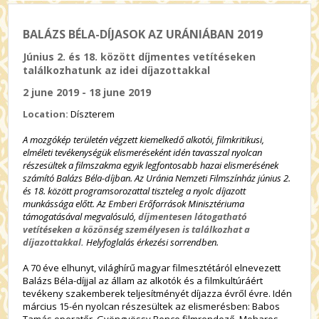
BALÁZS BÉLA-DÍJASOK AZ URÁNIÁBAN 2019
Június 2. és 18. között díjmentes vetítéseken
találkozhatunk az idei díjazottakkal
2 june 2019 - 18 june 2019
Location:
Díszterem
A mozgókép területén végzett kiemelkedő alkotói, filmkritikusi,
elméleti tevékenységük elismeréseként idén tavasszal nyolcan
részesültek a filmszakma egyik legfontosabb hazai elismerésének
számító Balázs Béla-díjban. Az Uránia Nemzeti Filmszínház június 2.
és 18. között programsorozattal tiszteleg a nyolc díjazott
munkássága előtt. Az Emberi Erőforrások Minisztériuma
támogatásával megvalósuló,
díjmentesen látogatható
vetítéseken
a közönség személyesen is találkozhat a
díjazottakkal.
Helyfoglalás érkezési sorrendben.
A 70 éve elhunyt, világhírű magyar filmesztétáról elnevezett
Balázs Béla-díjjal az állam az alkotók és a filmkultúráért
tevékeny szakemberek teljesítményét díjazza évről évre. Idén
március 15-én nyolcan részesültek az elismerésben: Babos
Tamás operatőr, Gyöngyössy Bence filmrendező, Moharos