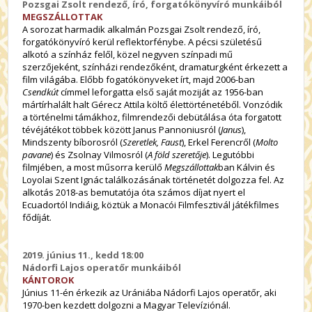
Pozsgai Zsolt rendező, író, forgatókönyvíró munkáiból
MEGSZÁLLOTTAK
A sorozat harmadik alkalmán Pozsgai Zsolt rendező, író,
forgatókönyvíró kerül reflektorfénybe. A pécsi születésű
alkotó a színház felől, közel negyven színpadi mű
szerzőjeként, színházi rendezőként, dramaturgként érkezett a
film világába. Előbb fogatókönyveket írt, majd 2006-ban
Csendkút
címmel leforgatta első saját moziját az 1956-ban
mártírhalált halt Gérecz Attila költő élettörténetéből. Vonzódik
a történelmi támákhoz, filmrendezői debütálása óta forgatott
tévéjátékot többek között Janus Pannoniusról (
Janus
),
Mindszenty bíborosról (
Szeretlek, Faust
), Erkel Ferencről (
Molto
pavane
) és Zsolnay Vilmosról (
A föld szeretője
). Legutóbbi
filmjében, a most műsorra kerülő
Megszállottak
ban Kálvin és
Loyolai Szent Ignác találkozásának történetét dolgozza fel. Az
alkotás 2018-as bemutatója óta számos díjat nyert el
Ecuadortól Indiáig, köztük a Monacói Filmfesztivál játékfilmes
fődíját.
2019. június 11., kedd 18:00
Nádorfi Lajos operatőr munkáiból
KÁNTOROK
Június 11-én érkezik az Urániába Nádorfi Lajos operatőr, aki
1970-ben kezdett dolgozni a Magyar Televíziónál.