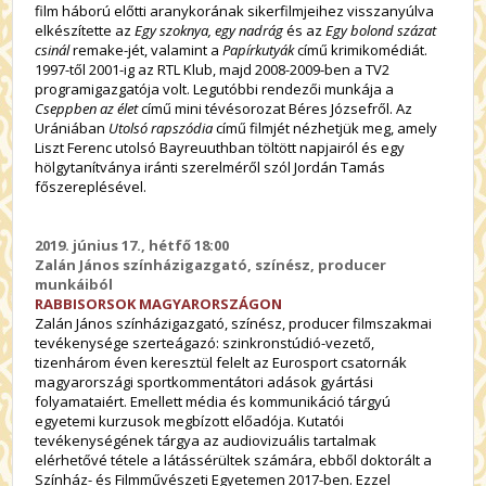
film háború előtti aranykorának sikerfilmjeihez visszanyúlva
elkészítette az
Egy szoknya, egy nadrág
és az
Egy bolond százat
csinál
remake-jét, valamint a
Papírkutyák
című krimikomédiát.
1997-től 2001-ig az RTL Klub, majd 2008-2009-ben a TV2
programigazgatója volt. Legutóbbi rendezői munkája a
Cseppben az élet
című mini tévésorozat Béres Józsefről. Az
Urániában
Utolsó rapszódia
című filmjét nézhetjük meg, amely
Liszt Ferenc utolsó Bayreuuthban töltött napjairól és egy
hölgytanítványa iránti szerelméről szól Jordán Tamás
főszereplésével.
2019. június 17., hétfő 18:00
Zalán János színházigazgató, színész, producer
munkáiból
RABBISORSOK MAGYARORSZÁGON
Zalán János színházigazgató, színész, producer filmszakmai
tevékenysége szerteágazó: szinkronstúdió-vezető,
tizenhárom éven keresztül felelt az Eurosport csatornák
magyarországi sportkommentátori adások gyártási
folyamataiért. Emellett média és kommunikáció tárgyú
egyetemi kurzusok megbízott előadója. Kutatói
tevékenységének tárgya az audiovizuális tartalmak
elérhetővé tétele a látássérültek számára, ebből doktorált a
Színház- és Filmművészeti Egyetemen 2017-ben. Ezzel