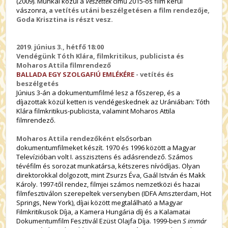
(2009). Munkái közül a
Veszettek
című 2015-ös film kerül
vászonra,
a vetítés utáni beszélgetésen a film rendezője,
Goda Krisztina is részt vesz.
2019. június 3., hétfő 18:00
Vendégünk Tóth Klára, filmkritikus, publicista és
Moharos Attila filmrendező
BALLADA EGY SZOLGAFIÚ EMLÉKÉRE
- vetítés és
beszélgetés
Június 3-án a dokumentumfilmé lesz a főszerep, és a
díjazottak közül ketten is vendégeskednek az Urániában: Tóth
Klára filmkritikus-publicista, valamint Moharos Attila
filmrendező.
Moharos Attila rendezőként
elsősorban
dokumentumfilmeket készít. 1970 és 1996 között a Magyar
Televízióban volt I. asszisztens és adásrendező. Számos
tévéfilm és sorozat munkatársa, kétszeres nívódíjas. Olyan
direktorokkal dolgozott, mint Zsurzs Éva, Gaál István és Makk
Károly. 1997-től rendez, filmjei számos nemzetközi és hazai
filmfesztiválon szerepeltek versenyben (IDFA Amszterdam, Hot
Springs, New York), díjai között megtalálható a Magyar
Filmkritikusok Díja, a Kamera Hungária díj és a Kalamatai
Dokumentumfilm Fesztivál Ezüst Olajfa Díja. 1999-ben
S immár