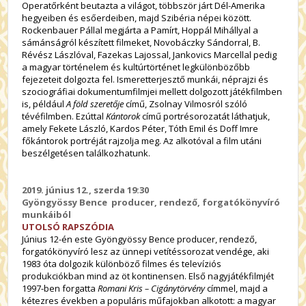
Operatőrként beutazta a világot, többször járt Dél-Amerika
hegyeiben és esőerdeiben, majd Szibéria népei között.
Rockenbauer Pállal megjárta a Pamírt, Hoppál Mihállyal a
sámánságról készített filmeket, Novobáczky Sándorral, B.
Révész Lászlóval, Fazekas Lajossal, Jankovics Marcellal pedig
a magyar történelem és kultúrtörténet legkülönbözőbb
fejezeteit dolgozta fel. Ismeretterjesztő munkái, néprajzi és
szociográfiai dokumentumfilmjei mellett dolgozott játékfilmben
is, például
A föld szeretője
című, Zsolnay Vilmosról szóló
tévéfilmben. Ezúttal
Kántorok
című portrésorozatát láthatjuk,
amely Fekete László, Kardos Péter, Tóth Emil és Doff Imre
főkántorok portréját rajzolja meg. Az alkotóval a film utáni
beszélgetésen találkozhatunk.
2019. június 12., szerda 19:30
Gyöngyössy Bence producer, rendező, forgatókönyvíró
munkáiból
UTOLSÓ RAPSZÓDIA
Június 12-én este Gyöngyössy Bence producer, rendező,
forgatókönyvíró lesz az ünnepi vetítéssorozat vendége, aki
1983 óta dolgozik különböző filmes és televíziós
produkciókban mind az öt kontinensen. Első nagyjátékfilmjét
1997-ben forgatta
Romani Kris – Cigánytörvény
címmel, majd a
kétezres években a populáris műfajokban alkotott: a magyar