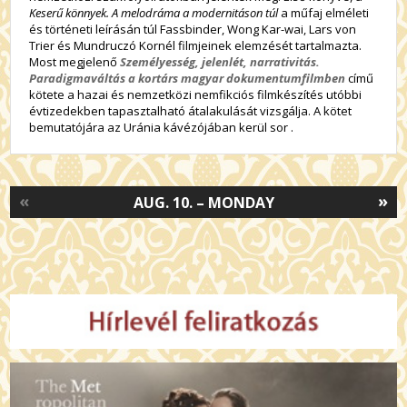
Keserű könnyek. A melodráma a modernitáson túl
a műfaj elméleti
és történeti leírásán túl Fassbinder, Wong Kar-wai, Lars von
Trier és Mundruczó Kornél filmjeinek elemzését tartalmazta.
Most megjelenő
Személyesség, jelenlét, narrativitás.
Paradigmaváltás a kortárs magyar dokumentumfilmben
című
kötete a hazai és nemzetközi nemfikciós filmkészítés utóbbi
évtizedekben tapasztalható átalakulását vizsgálja. A kötet
bemutatójára az Uránia kávézójában kerül sor .
«
»
AUG. 10. – MONDAY