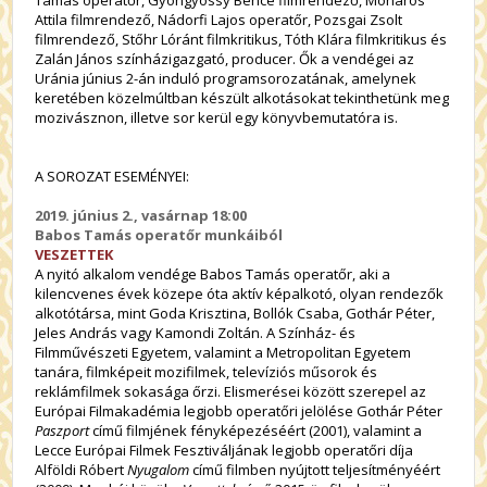
Attila filmrendező, Nádorfi Lajos operatőr, Pozsgai Zsolt
filmrendező, Stőhr Lóránt filmkritikus, Tóth Klára filmkritikus és
Zalán János színházigazgató, producer. Ők a vendégei az
Uránia június 2-án induló programsorozatának, amelynek
keretében közelmúltban készült alkotásokat tekinthetünk meg
mozivásznon, illetve sor kerül egy könyvbemutatóra is.
A SOROZAT ESEMÉNYEI:
2019. június 2., vasárnap 18:00
Babos Tamás
operatőr munkáiból
VESZETTEK
A nyitó alkalom vendége Babos Tamás operatőr, aki a
kilencvenes évek közepe óta aktív képalkotó, olyan rendezők
alkotótársa, mint Goda Krisztina, Bollók Csaba, Gothár Péter,
Jeles András vagy Kamondi Zoltán. A Színház- és
Filmművészeti Egyetem, valamint a Metropolitan Egyetem
tanára, filmképeit mozifilmek, televíziós műsorok és
reklámfilmek sokasága őrzi. Elismerései között szerepel az
Európai Filmakadémia legjobb operatőri jelölése Gothár Péter
Paszport
című filmjének fényképezéséért (2001), valamint a
Lecce Európai Filmek Fesztiváljának legjobb operatőri díja
Alföldi Róbert
Nyugalom
című filmben nyújtott teljesítményéért