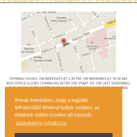
OPENING HOURS: ON WEEKDAYS AT 2:30 PM, ON WEEKENDS AT 10:30 AM.
BOX OFFICE CLOSES 15 MINUTES AFTER THE START OF THE LAST SCREENING.
THE URÁNIA CAFÉ IS OPEN DURING THE OPENING HOURS OF THE CINEMA.
© URÁNIA NEMZETI FILMSZÍNHÁZ
Annak érdekében, hogy a legjobb
1088 BUDAPEST, RÁKÓCZI ÚT 21.
felhasználói élményt tudjuk nyújtani, az
GETTING HERE
oldalunk sütiket (cookie-at) használ.
TICKET INFO
CONTACT US
adatvédelmi nyilatkozat
COMPANY DETAILS
PRESS
PRIVACY POLICY