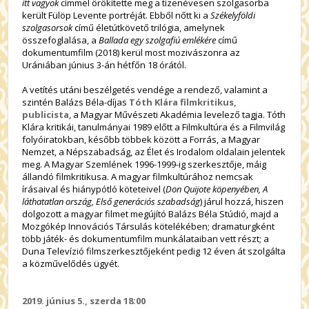
itt vagyok
címmel örökítette meg a tizenévesen szolgasorba
került Fülöp Levente portréját. Ebből nőtt ki a
Székelyföldi
szolgasorsok
című életútkövető trilógia, amelynek
összefoglalása, a
Ballada egy szolgafiú emlékére
című
dokumentumfilm (2018) kerül most mozivászonra az
Urániában június 3-án hétfőn 18 órától.
A vetítés utáni beszélgetés vendége a rendező, valamint a
szintén Balázs Béla-díjas
Tóth Klára filmkritikus,
publicista
, a Magyar Művészeti Akadémia levelező tagja. Tóth
Klára kritikái, tanulmányai 1989 előtt a Filmkultúra és a Filmvilág
folyóiratokban, később többek között a Forrás, a Magyar
Nemzet, a Népszabadság, az Élet és Irodalom oldalain jelentek
meg. A Magyar Szemlének 1996-1999-ig szerkesztője, máig
állandó filmkritikusa. A magyar filmkultúrához nemcsak
írásaival és hiánypótló köteteivel (
Don Quijote köpenyében, A
láthatatlan ország, Első generációs szabadság
) járul hozzá, hiszen
dolgozott a magyar filmet megújító Balázs Béla Stúdió, majd a
Mozgókép Innovációs Társulás kötelékében; dramaturgként
több játék- és dokumentumfilm munkálataiban vett részt; a
Duna Televízió filmszerkesztőjeként pedig 12 éven át szolgálta
a közművelődés ügyét.
2019. június 5., szerda 18:00