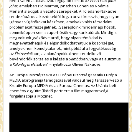
Reda Kateb alakításával. Legújabb filmjük az
Ennél csak jobb
jöhet
, amelyben Pio Marmaï, Jonathan Cohen és Noémie
Merlant alakítják a vezető szerepeket. A Toledano-Nakache
rendezőpáros a kezdetektől fogva arra törekszik, hogy olyan
igényes vígjátékokat készítsen, amelyek valós társadalmi
problémákat feszegetnek. „Szereplőink mindennapi hősök,
semmiképpen sem szuperhősök vagy karikatúrák. Mindig is
meg voltunk győződve arról, hogy olyan témákkal is
megnevettethetjük és elgondolkodtathatjuk a közönséget,
amelyek nem komolytalanok, mint például a fogyatékosság
az
Életrevalók
ban, az okmányokkal nem rendelkező
bevándorlók sorsa és a kiégés a
Sambá
ban, vagy az autizmus
a
Különleges életek
ben” - nyilatkozta Olivier Nakache.
Az Európai Moziéjszaka az Európai Bizottság Kreatív Európa
MEDIA alprogramja támogatásával valósul meg, társszervező a
Kreatív Európa MEDIA és az Europa Cinemas. Az Uránia-beli
esemény együttműködő partnere a film magyarországi
forgalmazója a Mozinet.