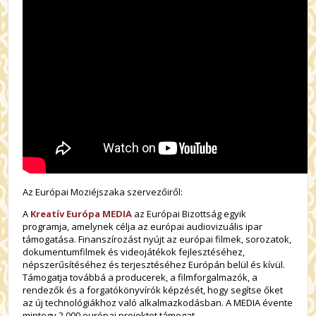
Az Európai Moziéjszaka szervezőiről:
A
Kreatív Európa MEDIA
az Európai Bizottság egyik
programja, amelynek célja az európai audiovizuális ipar
támogatása. Finanszírozást nyújt az európai filmek, sorozatok,
dokumentumfilmek és videojátékok fejlesztéséhez,
népszerűsítéséhez és terjesztéséhez Európán belül és kívül.
Támogatja továbbá a producerek, a filmforgalmazók, a
rendezők és a forgatókönyvírók képzését, hogy segítse őket
az új technológiákhoz való alkalmazkodásban. A MEDIA évente
mintegy 2 000 európai projektet támogat.