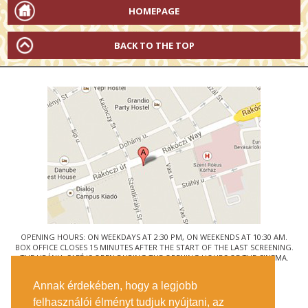
HOMEPAGE
BACK TO THE TOP
OPENING HOURS: ON WEEKDAYS AT 2:30 PM, ON WEEKENDS AT 10:30 AM.
BOX OFFICE CLOSES 15 MINUTES AFTER THE START OF THE LAST SCREENING.
THE URÁNIA CAFÉ IS OPEN DURING THE OPENING HOURS OF THE CINEMA.
© URÁNIA NEMZETI FILMSZÍNHÁZ
Annak érdekében, hogy a legjobb
1088 BUDAPEST, RÁKÓCZI ÚT 21.
felhasználói élményt tudjuk nyújtani, az