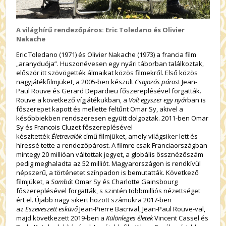
A világhírű rendezőpáros: Eric Toledano és Olivier
Nakache
Eric Toledano (1971) és Olivier Nakache (1973) a francia film
„aranyduója”. Huszonévesen egy nyári táborban találkoztak,
először itt szövögették álmaikat közös filmekről. Első közös
nagyjátékfilmjüket, a 2005-ben készült
Csajozós páros
t Jean-
Paul Rouve és Gerard Depardieu főszereplésével forgatták.
Rouve a következő vígjátékukban, a
Volt egyszer egy nyár
ban is
főszerepet kapott és mellette feltűnt Omar Sy, akivel a
későbbiekben rendszeresen együtt dolgoztak. 2011-ben Omar
Sy és Francois Cluzet főszereplésével
készítették
Életrevalók
című filmjüket, amely világsiker lett és
híressé tette a rendezőpárost. A filmre csak Franciaországban
mintegy 20 millióan váltottak jegyet, a globális össznézőszám
pedig meghaladta az 52 milliót. Magyarországon is rendkívül
népszerű, a történetet színpadon is bemutatták. Következő
filmjüket, a
Sambá
t Omar Sy és Charlotte Gainsbourg
főszereplésével forgatták, s szintén többmilliós nézettséget
ért el. Újabb nagy sikert hozott számukra 2017-ben
az
Eszeveszett esküvő
Jean-Pierre Bacrival, Jean-Paul Rouve-val,
majd következett 2019-ben a
Különleges életek
Vincent Cassel és