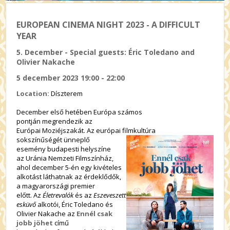
EUROPEAN CINEMA NIGHT 2023 - A DIFFICULT
YEAR
5. December - Special guests: Éric Toledano and
Olivier Nakache
5 december 2023 19:00 - 22:00
Location:
Díszterem
December első hetében Európa számos
pontján megrendezik az
Európai Moziéjszakát. Az európai filmkultúra
sokszínűségét ünneplő
esemény budapesti helyszíne
az Uránia Nemzeti Filmszínház,
ahol december 5-én egy kivételes
alkotást láthatnak az érdeklődők,
a magyarországi premier
előtt. Az
Életrevalók
és az
Eszeveszett
esküvő
alkotói, Éric Toledano és
Olivier Nakache az
Ennél csak
jobb jöhet
című