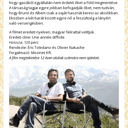
hogy igazából egyáltalán nem érdekli őket a Föld megmentése.
A társaság tagjai egyre jobban befogadják őket, nem tudván,
hogy Brunó és Albert csak a saját hasznát keresi az akciókban.
Eközben a két barát között egyre nő a feszültség a lányért
való versengésben.
A filmet eredeti nyelven, magyar felirattal vetítjük.
Eredeti címe: Une année difficile
Hossza: 120 perc
Rendezte: Éric Toledano és Olivier Nakache
Forgalmazó: Mozinet Kft.
A film megtekintése 12 éven aluliak számára nem ajánlott.