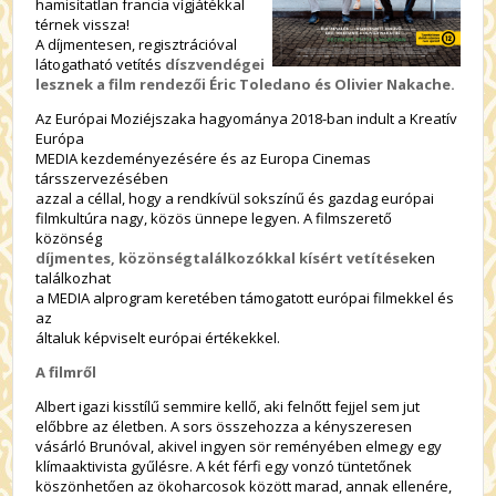
hamisítatlan francia vígjátékkal
térnek vissza!
A díjmentesen, regisztrációval
látogatható vetítés
díszvendégei
lesznek a film rendezői Éric Toledano és Olivier Nakache.
Az Európai Moziéjszaka hagyománya 2018-ban indult a Kreatív
Európa
MEDIA kezdeményezésére és az Europa Cinemas
társszervezésében
azzal a céllal, hogy a rendkívül sokszínű és gazdag európai
filmkultúra nagy, közös ünnepe legyen. A filmszerető
közönség
díjmentes, közönségtalálkozókkal kísért vetítések
en
találkozhat
a MEDIA alprogram keretében támogatott európai filmekkel és
az
általuk képviselt európai értékekkel.
A filmről
Albert igazi kisstílű semmire kellő, aki felnőtt fejjel sem jut
előbbre az életben. A sors összehozza a kényszeresen
vásárló Brunóval, akivel ingyen sör reményében elmegy egy
klímaaktivista gyűlésre. A két férfi egy vonzó tüntetőnek
köszönhetően az ökoharcosok között marad, annak ellenére,