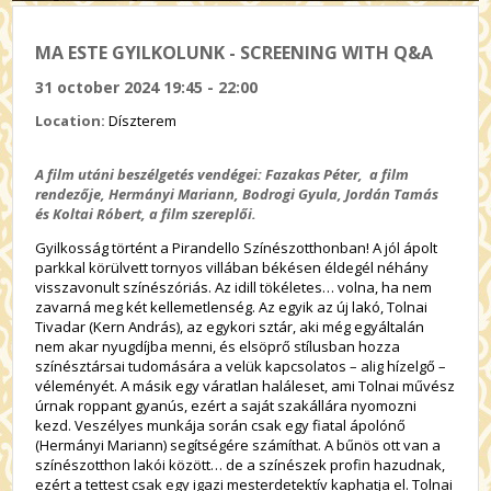
MA ESTE GYILKOLUNK - SCREENING WITH Q&A
31 october 2024 19:45 - 22:00
Location:
Díszterem
A film utáni beszélgetés vendégei:
Fazakas Péter,
a
film
rendezője,
Hermányi Mariann,
Bodrogi Gyula, Jordán Tamás
és Koltai Róbert, a film szereplői.
Gyilkosság történt a Pirandello Színészotthonban! A jól ápolt
parkkal körülvett tornyos villában békésen éldegél néhány
visszavonult színészóriás. Az idill tökéletes… volna, ha nem
zavarná meg két kellemetlenség. Az egyik az új lakó, Tolnai
Tivadar (Kern András), az egykori sztár, aki még egyáltalán
nem akar nyugdíjba menni, és elsöprő stílusban hozza
színésztársai tudomására a velük kapcsolatos – alig hízelgő –
véleményét. A másik egy váratlan haláleset, ami Tolnai művész
úrnak roppant gyanús, ezért a saját szakállára nyomozni
kezd. Veszélyes munkája során csak egy fiatal ápolónő
(Hermányi Mariann) segítségére számíthat. A bűnös ott van a
színészotthon lakói között… de a színészek profin hazudnak,
ezért a tettest csak egy igazi mesterdetektív kaphatja el. Tolnai