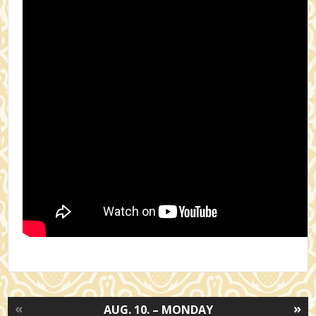
«
»
AUG. 10. – MONDAY