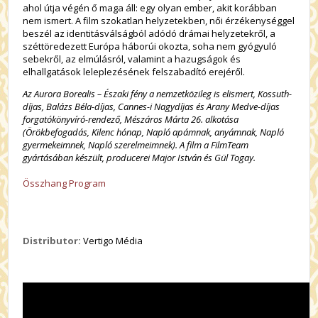
ahol útja végén ő maga áll: egy olyan ember, akit korábban
nem ismert. A film szokatlan helyzetekben, női érzékenységgel
beszél az identitásválságból adódó drámai helyzetekről, a
széttöredezett Európa háborúi okozta, soha nem gyógyuló
sebekről, az elmúlásról, valamint a hazugságok és
elhallgatások leleplezésének felszabadító erejéről.
Az Aurora Borealis – Északi fény a nemzetközileg is elismert, Kossuth-
díjas, Balázs Béla-díjas, Cannes-i Nagydíjas és Arany Medve-díjas
forgatókönyvíró-rendező, Mészáros Márta 26. alkotása
(Örökbefogadás, Kilenc hónap, Napló apámnak, anyámnak, Napló
gyermekeimnek, Napló szerelmeimnek). A film a FilmTeam
gyártásában készült, producerei Major István és Gül Togay.
Összhang Program
Distributor:
Vertigo Média