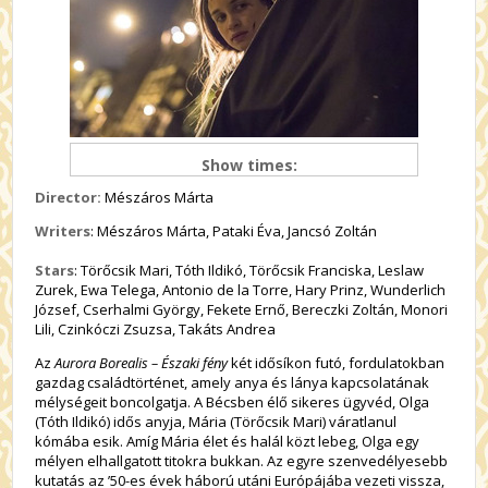
Show times:
Director:
Mészáros Márta
Writers
: Mészáros Márta, Pataki Éva, Jancsó Zoltán
Stars
: Törőcsik Mari, Tóth Ildikó, Törőcsik Franciska, Leslaw
Zurek, Ewa Telega, Antonio de la Torre, Hary Prinz, Wunderlich
József, Cserhalmi György, Fekete Ernő, Bereczki Zoltán, Monori
Lili, Czinkóczi Zsuzsa, Takáts Andrea
Az
Aurora Borealis – Északi fény
két idősíkon futó, fordulatokban
gazdag családtörténet, amely anya és lánya kapcsolatának
mélységeit boncolgatja. A Bécsben élő sikeres ügyvéd, Olga
(Tóth Ildikó) idős anyja, Mária (Törőcsik Mari) váratlanul
kómába esik. Amíg Mária élet és halál közt lebeg, Olga egy
mélyen elhallgatott titokra bukkan. Az egyre szenvedélyesebb
kutatás az ’50-es évek háború utáni Európájába vezeti vissza,