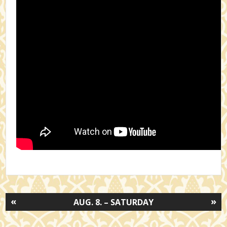
«
»
AUG. 8. – SATURDAY