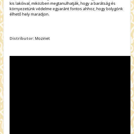
kis lakóival, miközben megtanulhatják, hogy a barátság és
környezetünk védelme egyaránt fontos ahhoz, hogy bolygónk
élhető hely maradjon.
Distributor:
Mozinet