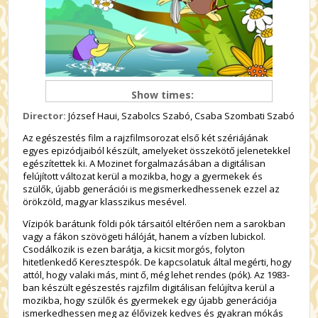
Show times:
Director:
József Haui, Szabolcs Szabó, Csaba Szombati Szabó
Az egészestés film a rajzfilmsorozat első két szériájának
egyes epizódjaiból készült, amelyeket összekötő jelenetekkel
egészítettek ki. A Mozinet forgalmazásában a digitálisan
felújított változat kerül a mozikba, hogy a gyermekek és
szülők, újabb generációi is megismerkedhessenek ezzel az
örökzöld, magyar klasszikus mesével.
Vízipók barátunk földi pók társaitól eltérően nem a sarokban
vagy a fákon szövögeti hálóját, hanem a vízben lubickol.
Csodálkozik is ezen barátja, a kicsit morgós, folyton
hitetlenkedő Keresztespók. De kapcsolatuk által megérti, hogy
attól, hogy valaki más, mint ő, még lehet rendes (pók). Az 1983-
ban készült egészestés rajzfilm digitálisan felújítva kerül a
mozikba, hogy szülők és gyermekek egy újabb generációja
ismerkedhessen meg az élővizek kedves és gyakran mókás