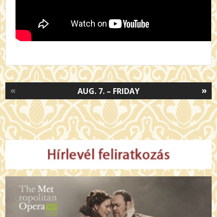
«
»
AUG. 7. – FRIDAY