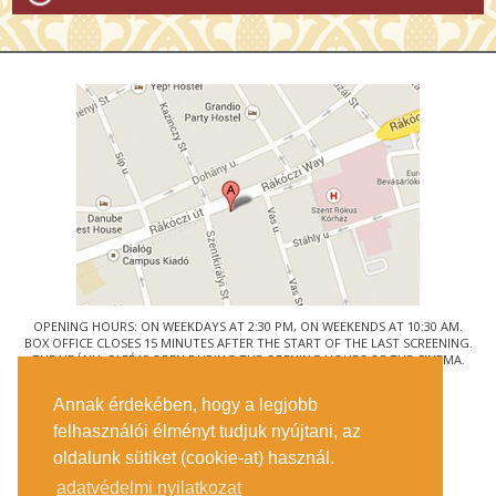
OPENING HOURS: ON WEEKDAYS AT 2:30 PM, ON WEEKENDS AT 10:30 AM.
BOX OFFICE CLOSES 15 MINUTES AFTER THE START OF THE LAST SCREENING.
THE URÁNIA CAFÉ IS OPEN DURING THE OPENING HOURS OF THE CINEMA.
© URÁNIA NEMZETI FILMSZÍNHÁZ
Annak érdekében, hogy a legjobb
1088 BUDAPEST, RÁKÓCZI ÚT 21.
felhasználói élményt tudjuk nyújtani, az
GETTING HERE
oldalunk sütiket (cookie-at) használ.
TICKET INFO
CONTACT US
adatvédelmi nyilatkozat