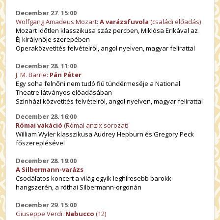
December 27. 15:00
Wolfgang Amadeus Mozart:
A varázsfuvol
a
(családi előadás)
Mozart időtlen klasszikusa száz percben, Miklósa Erikával az
Éj királynője szerepében
Operaközvetítés felvételről, angol nyelven, magyar felirattal
December 28. 11:00
J. M. Barrie:
Pán Péter
Egy soha felnőni nem tudó fiú tündérmeséje a National
Theatre látványos előadásában
Színházi közvetítés felvételről, angol nyelven, magyar felirattal
December 28. 16:00
Római vakáció
(Római anzix sorozat)
William Wyler klasszikusa Audrey Hepburn és Gregory Peck
főszereplésével
December 28. 19:00
A Silbermann-varázs
Csodálatos koncert a világ egyik leghíresebb barokk
hangszerén, a röthai Silbermann-orgonán
December 29. 15:00
Giuseppe Verdi:
Nabucco
(12)