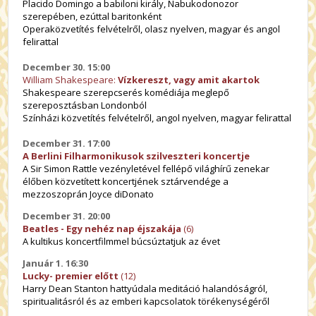
Placido Domingo a babiloni király, Nabukodonozor
szerepében, ezúttal baritonként
Operaközvetítés felvételről, olasz nyelven, magyar és angol
felirattal
December 30. 15:00
William Shakespeare:
Vízkereszt, vagy amit akartok
Shakespeare szerepcserés komédiája meglepő
szereposztásban Londonból
Színházi közvetítés felvételről, angol nyelven, magyar felirattal
December 31. 17:00
A Berlini Filharmonikusok szilveszteri koncertje
A Sir Simon Rattle vezényletével fellépő világhírű zenekar
élőben közvetített koncertjének sztárvendége a
mezzoszoprán Joyce diDonato
December 31. 20:00
Beatles - Egy nehéz nap éjszakája
(6)
A kultikus koncertfilmmel búcsúztatjuk az évet
Január 1. 16:30
Lucky- premier előtt
(12)
Harry Dean Stanton hattyúdala meditáció halandóságról,
spiritualitásról és az emberi kapcsolatok törékenységéről