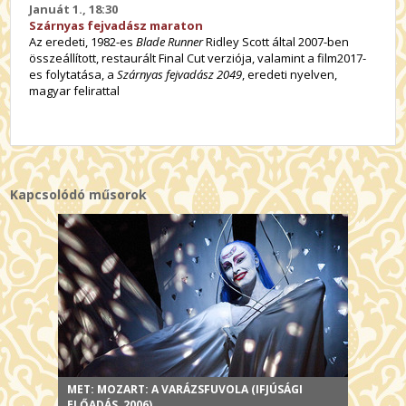
Januát 1., 18:30
Szárnyas fejvadász maraton
Az eredeti, 1982-es
Blade Runner
Ridley Scott által 2007-ben
összeállított, restaurált Final Cut verziója, valamint a film2017-
es folytatása, a
Szárnyas fejvadász 2049
, eredeti nyelven,
magyar felirattal
Kapcsolódó műsorok
MET: MOZART: A VARÁZSFUVOLA (IFJÚSÁGI
ELŐADÁS, 2006)