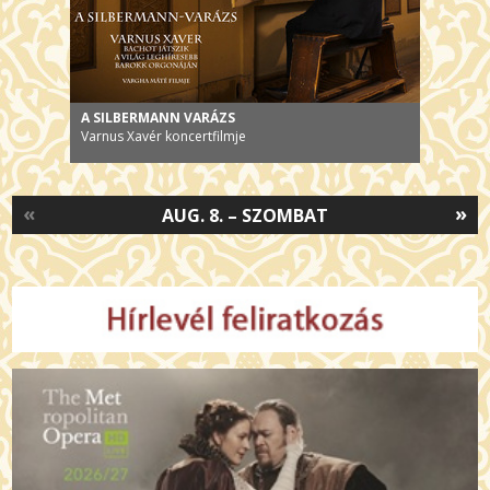
A SILBERMANN VARÁZS
Varnus Xavér koncertfilmje
«
»
AUG. 8. – SZOMBAT