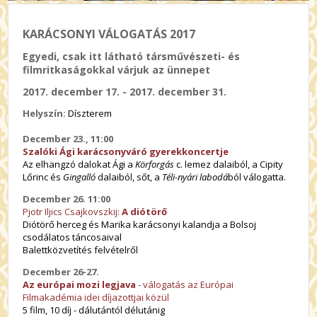
KARÁCSONYI VÁLOGATÁS 2017
Egyedi, csak itt látható társművészeti- és
filmritkaságokkal várjuk az ünnepet
2017. december 17. - 2017. december 31.
Helyszín:
Díszterem
December 23., 11:00
Szalóki Ági karácsonyváró gyerekkoncertje
Az elhangzó dalokat Ági a
Körforgás
c. lemez dalaiból, a Cipity
Lőrinc és
Gingalló
dalaiból, sőt, a
Téli-nyári labodá
ból válogatta.
D
ecember 26. 11:00
Pjotr Iljics Csajkovszkij:
A diótörő
Diótörő herceg és Marika karácsonyi kalandja a Bolsoj
csodálatos táncosaival
Balettközvetítés felvételről
December 26-27.
Az európai mozi legjava
- válogatás az Európai
Filmakadémia idei díjazottjai közül
5 film, 10 díj - dálutántól délutánig