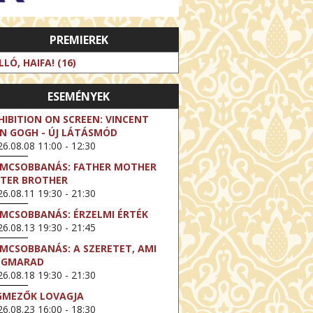
PREMIEREK
LLÓ, HAIFA! (16)
ESEMÉNYEK
HIBITION ON SCREEN: VINCENT
N GOGH - ÚJ LÁTÁSMÓD
6.08.08 11:00 - 12:30
LMCSOBBANÁS: FATHER MOTHER
STER BROTHER
6.08.11 19:30 - 21:30
LMCSOBBANÁS: ÉRZELMI ÉRTÉK
6.08.13 19:30 - 21:45
LMCSOBBANÁS: A SZERETET, AMI
EGMARAD
6.08.18 19:30 - 21:30
GMEZŐK LOVAGJA
6.08.23 16:00 - 18:30