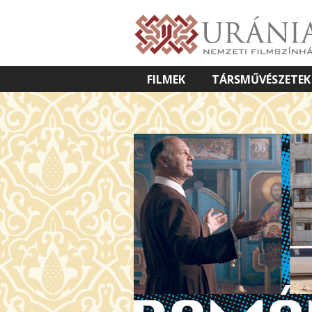
FILMEK
TÁRSMŰVÉSZETEK
VETÍTETT KÉPES ELŐADÁSOK