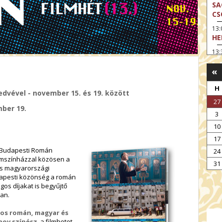
SA
CS
13
HE
13:
A 
«
13
MA
H
edvével - november 15. és 19. között
14:
27
ME
mber 19.
3
15
10
MO
17
15
 Budapesti Román
24
OD
ilmszínházzal közösen a
31
os magyarországi
16:
apesti közönség a román
TA
gos díjakat is begyűjtő
17:
ban.
MO
mos román, magyar és
17
nov színész
, a filmhetet