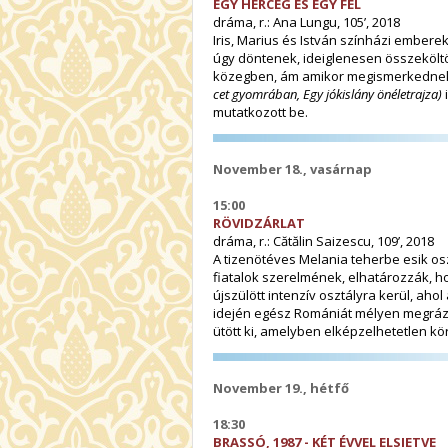
EGY HERCEG ÉS EGY FÉL
dráma, r.: Ana Lungu, 105’, 2018
Iris, Marius és István színházi ember
úgy döntenek, ideiglenesen összeköltöz
közegben, ám amikor megismerkednek 
cet gyomrában, Egy jókislány önéletrajza)
mutatkozott be.
November 18., vasárnap
15:00
RÖVIDZÁRLAT
dráma, r.: Cătălin Saizescu, 109’, 2018
A tizenötéves Melania teherbe esik osz
fiatalok szerelmének, elhatározzák, 
újszülött intenzív osztályra kerül, aho
idején egész Romániát mélyen megrázt
ütött ki, amelyben elképzelhetetlen kö
November 19., hétfő
18:30
BRASSÓ, 1987 - KÉT ÉVVEL ELSIETVE