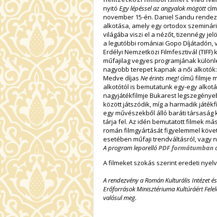
nyitó
Egy lépéssel az angyalok mögött
cím
november 15-én. Daniel Sandu rendez
alkotása, amely egy ortodox szeminá
világába viszi el a nézőt, tizennégy jelö
a legutóbbi romániai Gopo Díjátadón, 
Erdélyi Nemzetközi Filmfesztivál (TIFF) 
műfajilag vegyes programjának különl
nagyobb terepet kapnak a női alkotók: 
Medve díjas
Ne érints meg!
című filmje m
alkotótól is bemutatunk egy-egy alkotá
nagyjátékfilmje Bukarest legszegény
között játszódik, míg a harmadik játék
egy művészekből álló baráti társaság 
tárja fel. Az idén bemutatott filmek m
román filmgyártását figyelemmel köve
esetében műfaji trendváltásról, vagy 
A program leporelló
PDF formátumban
a
A filmeket szokás szerint eredeti nyelve
A rendezvény a Román Kulturális Intézet 
Erőforrások Minisztériuma Kultúráért Fele
valósul meg.