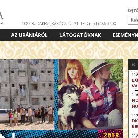
SAJT
1088 BUDAPEST, RÁKÓCZI ÚT 21.
TEL.: (06 1) 486-3400
AZ URÁNIÁRÓL
LÁTOGATÓKNAK
ESEMÉNY
«
11
EX
VA
11
NO
HU
11:
DI
KI
11: