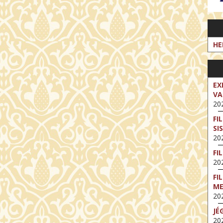
HE
EX
VA
202
FI
SI
202
FI
202
FI
M
202
JÉ
202