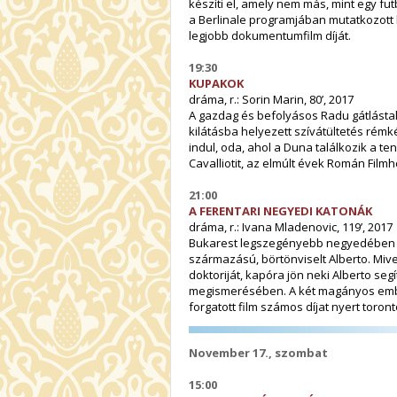
készíti el, amely nem más, mint egy fut
a Berlinale programjában mutatkozott 
legjobb dokumentumfilm díját.
19:30
KUPAKOK
dráma, r.: Sorin Marin, 80’, 2017
A gazdag és befolyásos Radu gátlástal
kilátásba helyezett szívátültetés rémk
indul, oda, ahol a Duna találkozik a te
Cavalliotit, az elmúlt évek Román Filmh
21:00
A FERENTARI NEGYEDI KATONÁK
dráma, r.: Ivana Mladenovic, 119’, 2017
Bukarest legszegényebb negyedében t
származású, börtönviselt Alberto. Miv
doktoriját, kapóra jön neki Alberto se
megismerésében. A két magányos embe
forgatott film számos díjat nyert toront
November 17., szombat
15:00