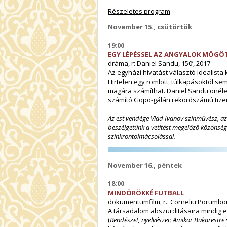
Részeletes program
November 15., csütörtök
19:00
EGY LÉPÉSSEL AZ ANGYALOK MÖGÖ
dráma, r: Daniel Sandu, 150’, 2017
Az egyházi hivatást választó idealista
Hirtelen egy romlott, túlkapásoktól s
magára számíthat. Daniel Sandu önélet
számító Gopo-gálán rekordszámú tizenöt
Az est vendége Vlad Ivanov színművész, az 
beszélgetünk a vetítést megelőző közönség
szinkrontolmácsolással.
November 16., péntek
18:00
MINDÖRÖKKÉ FUTBALL
dokumentumfilm, r.: Corneliu Porumboiu
A társadalom abszurditásaira mindig e
(
Rendészet, nyelvészet; Amikor Bukarestre s