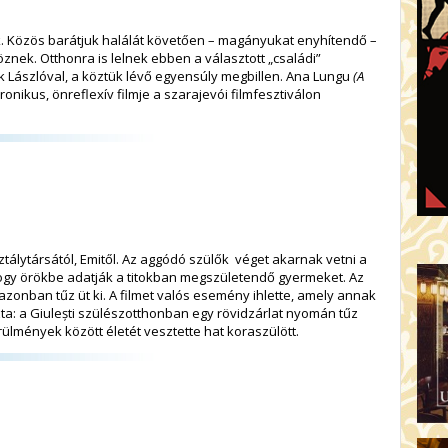
ek. Közös barátjuk halálát követően – magányukat enyhítendő –
nek. Otthonra is lelnek ebben a választott „családi”
Lászlóval, a köztük lévő egyensúly megbillen. Ana Lungu
(A
ironikus, önreflexív filmje a szarajevói filmfesztiválon
tálytársától, Emitől. Az aggódó szülők véget akarnak vetni a
hogy örökbe adatják a titokban megszületendő gyermeket. Az
l azonban tűz üt ki. A filmet valós esemény ihlette, amely annak
a: a Giulești szülészotthonban egy rövidzárlat nyomán tűz
rülmények között életét vesztette hat koraszülött.