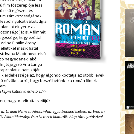
AR
ű film főszereplője lesz
19:
ő első egészestés
AZ
rium zárt közösségének
lésből nyolcat váltott díjra
19
valamint elnyerte az
ÁD
közönségdíját is. A filmhét
egessége, hogy ezúttal
19:
Adina Pintilie Arany
HO
ellett két másik fiatal
NÉ
st: Ivana Mladenovic első
19
ebb negyedének lakói
OD
filmjét jegyző Ana Lungu
kapcsolati dinamikáját
ásik érdekessége az, hogy elgondolkodtatja az utóbbi évek
tő nézőket arról, hogy beszélhetünk-e a román filmek
nem.
 képre kattintva érhető el.>>
n, magyar felirattal vetítjük.
és az Uránia Nemzeti Filmszínház együttműködésében, az Emberi
lős Államtitkársága és a Nemzeti Kulturális Alap támogatásával