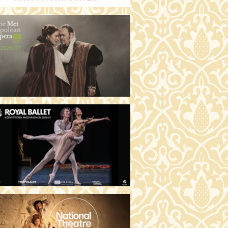
GENTIN TÖRTÉNETEK (16)
00 Fábri terem
JEGYVÁSÁRLÁS
 ÖRDÖG PRADÁT VISEL 2. (12)
:00 Csortos terem
JEGYVÁSÁRLÁS
ÁM ALMÁI (16)
00 Törőcsik Mari terem
JEGYVÁSÁRLÁS
GYAN TUDNÉK ÉLNI
LKÜLED? (12)
:00 Díszterem
JEGYVÁSÁRLÁS
ÜSSZEIA (16)