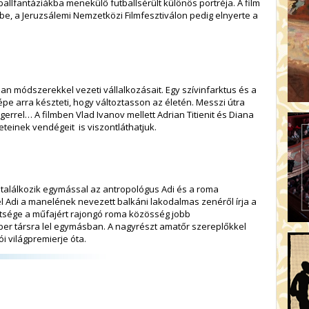
ballfantáziákba menekülő futballsérült különös portréja. A film
be, a Jeruzsálemi Nemzetközi Filmfesztiválon pedig elnyerte a
an módszerekkel vezeti vállalkozásait. Egy szívinfarktus és a
épe arra készteti, hogy változtasson az életén. Messzi útra
ngerrel… A filmben Vlad Ivanov mellett Adrian Titienit és Diana
eteinek vendégeit is viszontláthatjuk.
alálkozik egymással az antropológus Adi és a roma
el Adi a manelének nevezett balkáni lakodalmas zenéről írja a
gítsége a műfajért rajongó roma közösség jobb
r társra lel egymásban. A nagyrészt amatőr szereplőkkel
ói világpremierje óta.