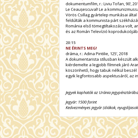
dokumentumfilm, r.: Liviu Tofan, 90’, 20
Le Ceaușescuval! Le a kommunizmussal
Vörös Csillag gyártelep munkásai ált
feldúlták a kommunista párt székházá
Románia első tömegtiltakozása volt, a
és az Román Televízió koprodukciójá
20:15
NE ÉRINTS MEG!
dráma, r.: Adina Pintilie, 125’, 2018
A dokumentarista stílusban készült alk
kiérdemelte a legjobb filmnek járó Ar
köszönhető, hogy tabuk nélkül beszél a
egyik legfontosabb aspektusáról, az in
Jegyek kaphatók az Uránia jegypénztárába
Jegyár: 1500 forint
Kedvezményes jegyár (diákok, nyugdíjasok