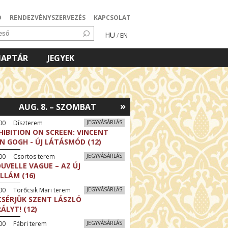
Ó
RENDEZVÉNYSZERVEZÉS
KAPCSOLAT
HU
/
EN
NAPTÁR
JEGYEK
»
AUG. 8. – SZOMBAT
:00 Díszterem
JEGYVÁSÁRLÁS
HIBITION ON SCREEN: VINCENT
N GOGH - ÚJ LÁTÁSMÓD (12)
:00 Csortos terem
JEGYVÁSÁRLÁS
UVELLE VAGUE – AZ ÚJ
LLÁM (16)
00 Törőcsik Mari terem
JEGYVÁSÁRLÁS
CSÉRJÜK SZENT LÁSZLÓ
RÁLYT! (12)
00 Fábri terem
JEGYVÁSÁRLÁS