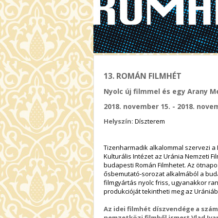
13. ROMÁN FILMHÉT
Nyolc új filmmel és egy Arany M
2018. november 15. - 2018. nove
Helyszín:
Díszterem
Tizenharmadik alkalommal szervezi a
Kulturális Intézet az Uránia Nemzeti F
budapesti Román Filmhetet. Az ötnap
ősbemutató-sorozat alkalmából a bud
filmgyártás nyolc friss, ugyanakkor ran
produkcióját tekintheti meg az Urániá
Az idei filmhét díszvendége a szá
nemzetközi filmből ismert Vlad Iva