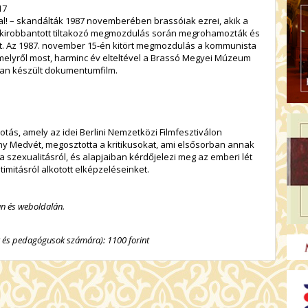
17
! – skandálták 1987 novemberében brassóiak ezrei, akik a
al kirobbantott tiltakozó megmozdulás során megrohamozták és
t. Az 1987. november 15-én kitört megmozdulás a kommunista
melyről most, harminc év elteltével a Brassó Megyei Múzeum
ban készült dokumentumfilm.
otás, amely az idei Berlini Nemzetközi Filmfesztiválon
any Medvét, megosztotta a kritikusokat, ami elsősorban annak
 szexualitásról, és alapjaiban kérdőjelezi meg az emberi lét
timitásról alkotott elképzeléseinket.
n és weboldalán.
 és pedagógusok számára): 1100 forint