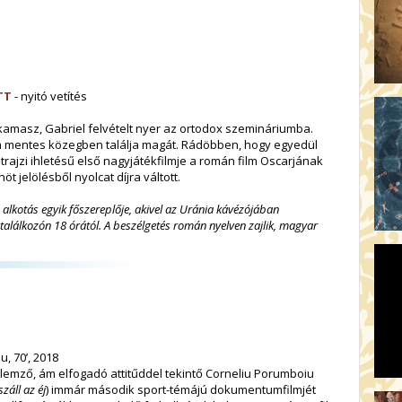
TT
- nyitó vetítés
 kamasz, Gabriel felvételt nyer az ortodox szemináriumba.
em mentes közegben találja magát. Rádöbben, hogy egyedül
rajzi ihletésű első nagyjátékfilmje a román film Oscarjának
 jelölésből nyolcat díjra váltott.
alkotás egyik főszereplője, akivel az Uránia kávézójában
találkozón 18 órától. A beszélgetés román nyelven zajlik, magyar
, 70’, 2018
lemző, ám elfogadó attitűddel tekintő Corneliu Porumboiu
záll az éj
) immár második sport-témájú dokumentumfilmjét