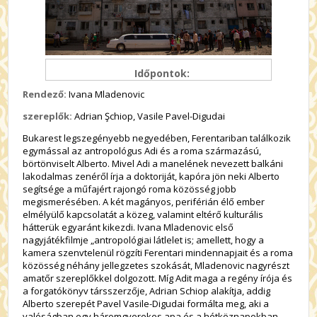
Időpontok:
Rendező:
Ivana Mladenovic
szereplők:
Adrian Şchiop, Vasile Pavel-Digudai
Bukarest legszegényebb negyedében, Ferentariban találkozik
egymással az antropológus Adi és a roma származású,
börtönviselt Alberto. Mivel Adi a manelének nevezett balkáni
lakodalmas zenéről írja a doktoriját, kapóra jön neki Alberto
segítsége a műfajért rajongó roma közösség jobb
megismerésében. A két magányos, periférián élő ember
elmélyülő kapcsolatát a közeg, valamint eltérő kulturális
hátterük egyaránt kikezdi. Ivana Mladenovic első
nagyjátékfilmje „antropológiai látlelet is; amellett, hogy a
kamera szenvtelenül rögzíti Ferentari mindennapjait és a roma
közösség néhány jellegzetes szokását, Mladenovic nagyrészt
amatőr szereplőkkel dolgozott. Míg Adit maga a regény írója és
a forgatókönyv társszerzője, Adrian Schiop alakítja, addig
Alberto szerepét Pavel Vasile-Digudai formálta meg, aki a
valóságban egy háromgyerekes apa és a hétköznapokban