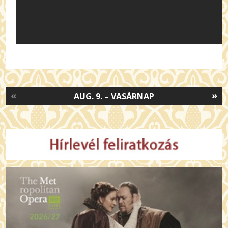
«
»
AUG. 9. – VASÁRNAP