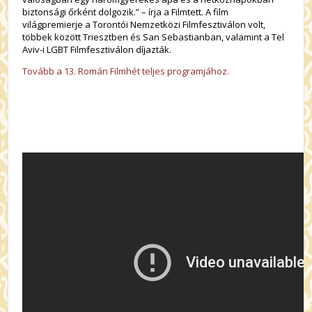
biztonsági őrként dolgozik.” – írja a Filmtett. A film
világpremierje a Torontói Nemzetközi Filmfesztiválon volt,
többek között Triesztben és San Sebastianban, valamint a Tel
Aviv-i LGBT Filmfesztiválon díjazták.
Tovább a 13. Román Filmhét teljes programjához.